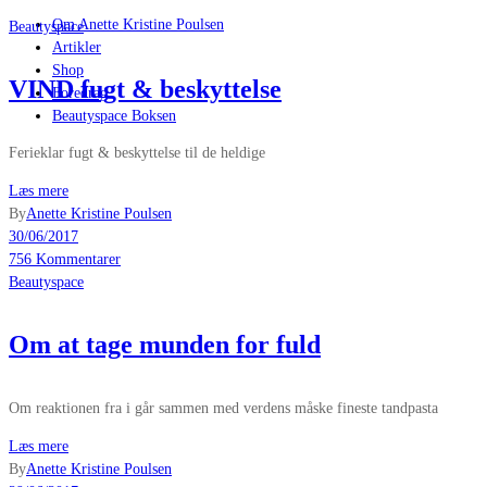
Om Anette Kristine Poulsen
Beautyspace
Artikler
Shop
VIND fugt & beskyttelse
Foredrag
Beautyspace Boksen
Ferieklar fugt & beskyttelse til de heldige
Læs mere
By
Anette Kristine Poulsen
30/06/2017
756 Kommentarer
Beautyspace
Om at tage munden for fuld
Om reaktionen fra i går sammen med verdens måske fineste tandpasta
Læs mere
By
Anette Kristine Poulsen