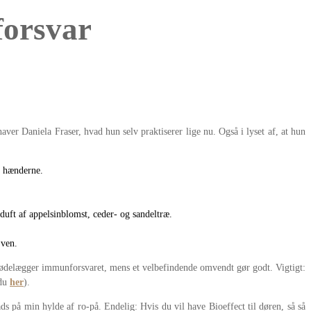
forsvar
er Daniela Fraser, hvad hun selv praktiserer lige nu. Også i lyset af, at hun
l hænderne.
duft af appelsinblomst, ceder- og sandeltræ.
 ven.
r ødelægger immunforsvaret, mens et velbefindende omvendt gør godt. Vigtigt:
 du
her
).
ds på min hylde af ro-på. Endelig: Hvis du vil have Bioeffect til døren, så så