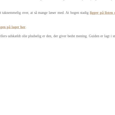
bt taknemmelig over, at så mange læser med. At bogen stadig
ligger på listen
igen på lager her
.
ers udskældt olie pludselig er den, der giver bedst mening. Guiden er lagt i st