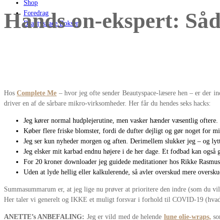
Shop
Hands on-ekspert: Såda
Foredrag
Beautyspace Boksen
Hos
Complete Me
– hvor jeg ofte sender Beautyspace-læsere hen – er der ind
driver en af de sårbare mikro-virksomheder. Her får du hendes seks hacks:
Jeg kører normal hudplejerutine, men vasker hænder væsentlig oftere. 
Køber flere friske blomster, fordi de dufter dejligt og gør noget for m
Jeg ser kun nyheder morgen og aften. Derimellem slukker jeg – og lytter
Jeg elsker mit karbad endnu højere i de her dage. Et fodbad kan også 
For 20 kroner downloader jeg guidede meditationer hos Rikke Rasmuss
Uden at lyde hellig eller kalkulerende, så avler overskud mere oversku
Summasummarum er, at jeg lige nu prøver at prioritere den indre (som du vil
Her taler vi generelt og IKKE et muligt forsvar i forhold til COVID-19 (h
ANETTE’s ANBEFALING:
Jeg er vild med de helende
lune olie-wraps,
so