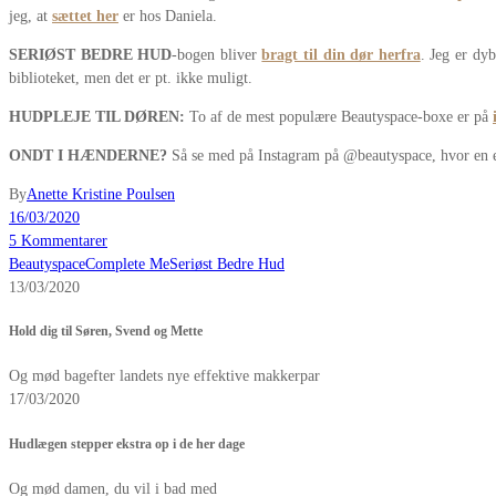
jeg, at
sættet her
er hos Daniela.
SERIØST BEDRE HUD
-bogen bliver
bragt til din dør herfra
. Jeg er dy
biblioteket, men det er pt. ikke muligt.
HUDPLEJE TIL DØREN:
To af de mest populære Beautyspace-boxe er på
ONDT I HÆNDERNE?
Så se med på Instagram på @beautyspace, hvor en ell
By
Anette Kristine Poulsen
16/03/2020
5 Kommentarer
Beautyspace
Complete Me
Seriøst Bedre Hud
13/03/2020
Hold dig til Søren, Svend og Mette
Og mød bagefter landets nye effektive makkerpar
17/03/2020
Hudlægen stepper ekstra op i de her dage
Og mød damen, du vil i bad med