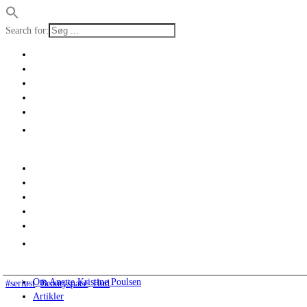
Search for:
Om Anette Kristine Poulsen
#seriøst
,
Beautyspace
,
Hud
Artikler