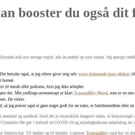
n booster du også dit 
lysende nok nye strenge regler, når du møder op som kunde. Jeg spurgte indehav
Det betyder også, at jeg oftere giver mig selv
vores dulmende lune oliekur
ti
it humør.
 til musik eller podcasts, hvis jeg ikke arbejder.
gøre det. Min yndlings-aromaterapi er klart
Tranquillity Blend
, som er en zen-
en. De virker.
d, så jeg prøver også at gøre noget godt for en nabo, et familiemedlem eller en
) skønhed og sundhed, fordi det jo lavpraktisk fungerer sådan, at bekymringe
vad Complete-Me gør i forhold til COVID-19 og myndighedernes anbefaling ser
m Daniela har. Til fødder og til hænder. Ligesom
Tranquillity
også har en pla