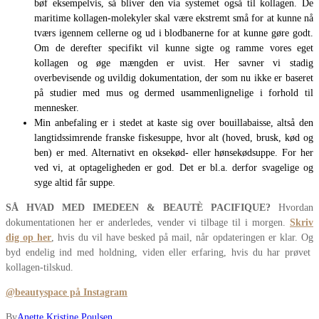
bøf eksempelvis, så bliver den via systemet også til kollagen. De
maritime kollagen-molekyler skal være ekstremt små for at kunne nå
tværs igennem cellerne og ud i blodbanerne for at kunne gøre godt.
Om de derefter specifikt vil kunne sigte og ramme vores eget
kollagen og øge mængden er uvist. Her savner vi stadig
overbevisende og uvildig dokumentation, der som nu ikke er baseret
på studier med mus og dermed usammenlignelige i forhold til
mennesker.
Min anbefaling er i stedet at kaste sig over bouillabaisse, altså den
langtidssimrende franske fiskesuppe, hvor alt (hoved, brusk, kød og
ben) er med. Alternativt en oksekød- eller hønsekødsuppe. For her
ved vi, at optageligheden er god. Det er bl.a. derfor svagelige og
syge altid får suppe.
SÅ HVAD MED IMEDEEN & BEAUTÈ PACIFIQUE?
Hvordan
dokumentationen her er anderledes, vender vi tilbage til i morgen.
Skriv
dig op her
, hvis du vil have besked på mail, når opdateringen er klar. Og
byd endelig ind med holdning, viden eller erfaring, hvis du har prøvet
kollagen-tilskud.
@beautyspace på Instagram
By
Anette Kristine Poulsen