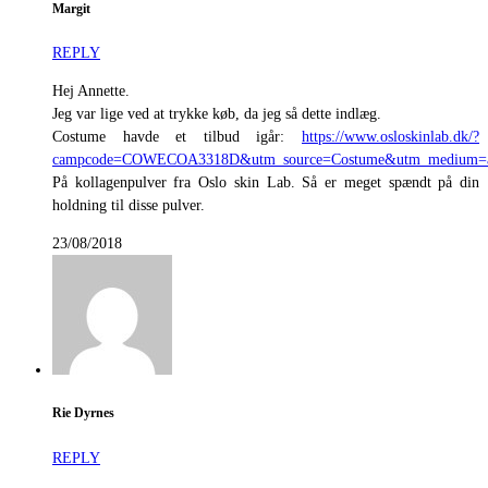
Margit
REPLY
Hej Annette.
Jeg var lige ved at trykke køb, da jeg så dette indlæg.
Costume havde et tilbud igår:
https://www.osloskinlab.dk/?
campcode=COWECOA3318D&utm_source=Costume&utm_medium=adve
På kollagenpulver fra Oslo skin Lab. Så er meget spændt på din
holdning til disse pulver.
23/08/2018
Rie Dyrnes
REPLY