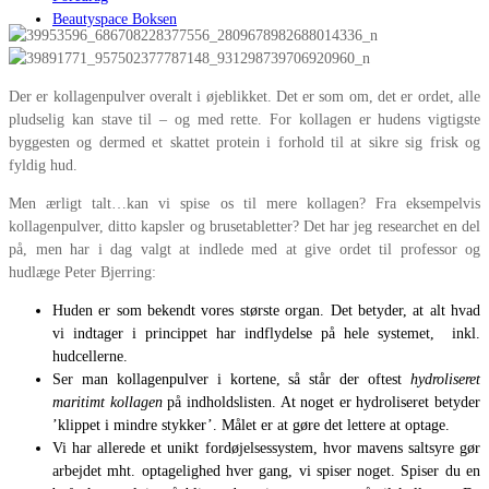
Beautyspace Boksen
Der er kollagenpulver overalt i øjeblikket. Det er som om, det er ordet, alle
pludselig kan stave til – og med rette. For kollagen er hudens vigtigste
byggesten og dermed et skattet protein i forhold til at sikre sig frisk og
fyldig hud.
Men ærligt talt…kan vi spise os til mere kollagen? Fra eksempelvis
kollagenpulver, ditto kapsler og brusetabletter? Det har jeg researchet en del
på, men har i dag valgt at indlede med at give ordet til professor og
hudlæge Peter Bjerring:
Huden er som bekendt vores største organ. Det betyder, at alt hvad
vi indtager i princippet har indflydelse på hele systemet, inkl.
hudcellerne.
Ser man kollagenpulver i kortene, så står der oftest
hydroliseret
maritimt kollagen
på indholdslisten. At noget er hydroliseret betyder
’klippet i mindre stykker’. Målet er at gøre det lettere at optage.
Vi har allerede et unikt fordøjelsessystem, hvor mavens saltsyre gør
arbejdet mht. optagelighed hver gang, vi spiser noget. Spiser du en