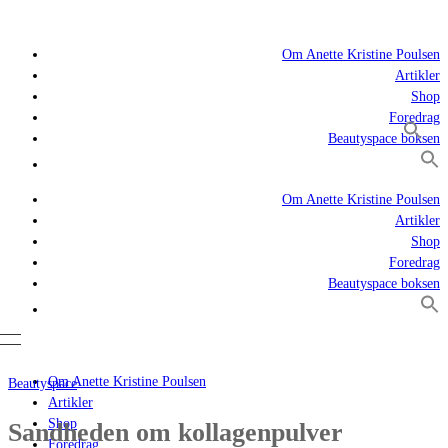
Om Anette Kristine Poulsen
Artikler
Shop
Foredrag
Beautyspace boksen
Om Anette Kristine Poulsen
Artikler
Shop
Foredrag
Beautyspace boksen
Om Anette Kristine Poulsen
Beautyspace
Artikler
Shop
Sandheden om kollagenpulver
Foredrag