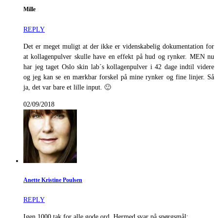
Mille
REPLY
Det er meget muligt at der ikke er videnskabelig dokumentation for
at kollagenpulver skulle have en effekt på hud og rynker. MEN nu
har jeg taget Oslo skin lab´s kollagenpulver i 42 dage indtil videre
og jeg kan se en mærkbar forskel på mine rynker og fine linjer. Så
ja, det var bare et lille input. 🙂
02/09/2018
Anette Kristine Poulsen
REPLY
Igen 1000 tak for alle gode ord. Hermed svar på spørgsmål: