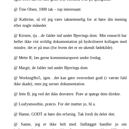
@ Tine Olsen, 1000 tak – top interessant.
@ Kathrine, så vil jeg være taknemmelig for at høre din mening
efter nogle måneder.
@ Kirsten, tja…de falder ind under Bjerrings dom. Min research har
heller ikke vist uvildig dokumentation på hydroliseret kollagen med
mindre, det er på mus (for hvem det er en ukendt fødekilde).
@ Mette R, læs gerne kommentarsporet under fredag.
@ Margit, de falder ind under Bjerrings dom.
@ Working9to5, igen…det kan gøre overordnet godt (i værste fald
ikke skade), men jeg savner dokumentation.
@ Jette B, jeg ved det ikke desværre. Prøv at spørge dem direkte.
@ Leafysmoothie, præcis. For det mætter jo, bl.a.
@ Hanne, GODT at høre din erfaring. Tak fordi du deler den.
@ Sanne, jeg er ikke helt med. Indlægget handler jo om