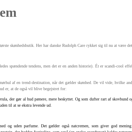
rem
 største skønhedsbutik. Her har danske Rudolph Care rykket sig til nu at være de
edes spændende tendens, men det er en anden historie). Ét er scandi-cool eff
smørhul af en trend-destination, når det gælder skønhed. De vil vide, hvilke a
d er, at de også vil blive begejstret for:
ula, der gør al hud pænere, mere beskyttet. Og som dufter rart af skovbund og 
en til at se ekstra levende ud.
med og uden parfume. Det gælder også natcremen, som giver god mening at