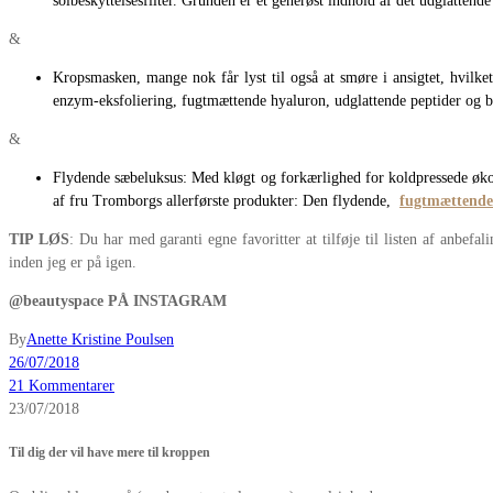
solbeskyttelsesfilter. Grunden er et generøst indhold af det udglattend
&
Kropsmasken, mange nok får lyst til også at smøre i ansigtet, hvilke
enzym-eksfoliering, fugtmættende hyaluron, udglattende peptider og bl
&
Flydende sæbeluksus: Med kløgt og forkærlighed for koldpressede økol
af fru Tromborgs allerførste produkter: Den flydende,
fugtmættend
TIP LØS
: Du har med garanti egne favoritter at tilføje til listen af anb
inden jeg er på igen.
@beautyspace PÅ INSTAGRAM
By
Anette Kristine Poulsen
26/07/2018
21 Kommentarer
23/07/2018
Til dig der vil have mere til kroppen