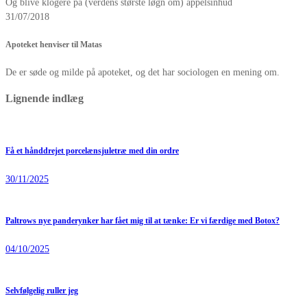
Og blive klogere på (verdens største løgn om) appelsinhud
31/07/2018
Apoteket henviser til Matas
De er søde og milde på apoteket, og det har sociologen en mening om.
Lignende indlæg
Få et hånddrejet porcelænsjuletræ med din ordre
30/11/2025
Paltrows nye panderynker har fået mig til at tænke: Er vi færdige med Botox?
04/10/2025
Selvfølgelig ruller jeg