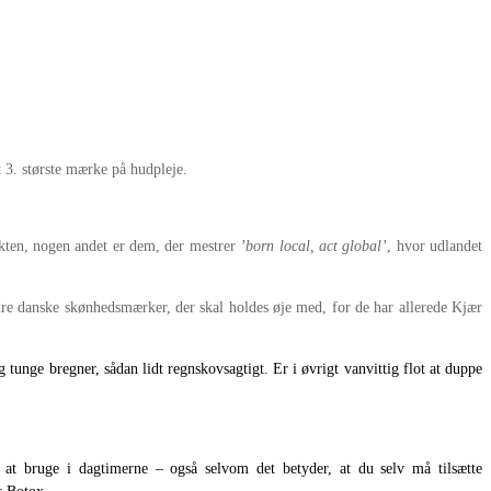
t 3. største mærke på hudpleje.
ekten, nogen andet er dem, der mestrer
’born local, act global’
, hvor udlandet
ndre danske skønhedsmærker, der skal holdes øje med, for de har allerede Kjær
tunge bregner, sådan lidt regnskovsagtigt. Er i øvrigt vanvittig flot at duppe
 bruge i dagtimerne – også selvom det betyder, at du selv må tilsætte