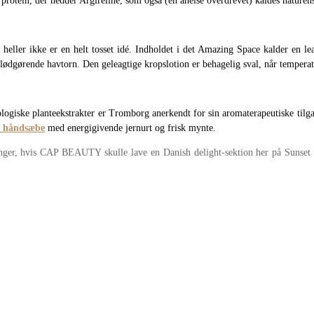
e protein, der hedder Argireline, som også (en anelse overdrevet) kaldes naturen
t heller ikke er en helt tosset idé. Indholdet i det Amazing Space kalder en l
ødgørende havtorn. Den geleagtige kropslotion er behagelig sval, når temperat
ogiske planteekstrakter er Tromborg anerkendt for sin aromaterapeutiske tilgan
e håndsæbe
med energigivende jernurt og frisk mynte.
efalinger, hvis CAP BEAUTY skulle lave en Danish delight-sektion her på Sunse