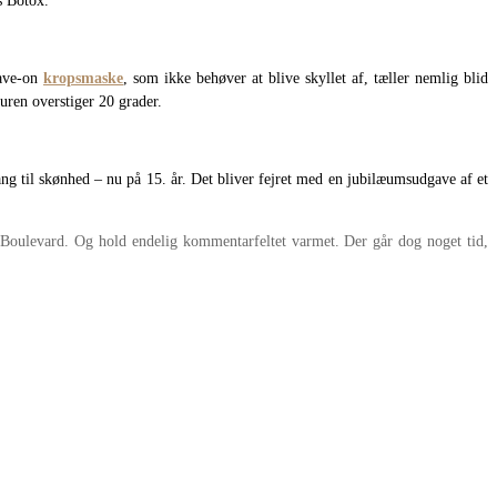
s Botox.
eave-on
kropsmaske
, som ikke behøver at blive skyllet af, tæller nemlig blid
uren overstiger 20 grader.
g til skønhed – nu på 15. år. Det bliver fejret med en jubilæumsudgave af et
t Boulevard. Og hold endelig kommentarfeltet varmet. Der går dog noget tid,