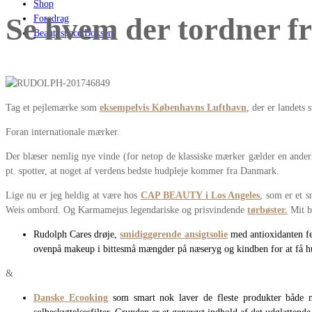
Shop
Se hvem der tordner f
Foredrag
Beautyspace Boksen
Tag et pejlemærke som
eksempelvis Københavns Lufthavn
, der er landets
Foran internationale mærker.
Der blæser nemlig nye vinde (for netop de klassiske mærker gælder en anderl
pt. spotter, at noget af verdens bedste hudpleje kommer fra Danmark.
Lige nu er jeg heldig at være hos
CAP BEAUTY i Los Angeles
, som er et 
Weis ombord. Og Karmamejus legendariske og prisvindende
tørbøster
.
Mit bu
Rudolph Cares drøje,
smidiggørende ansigtsolie
med antioxidanten fer
ovenpå makeup i bittesmå mængder på næseryg og kindben for at få hud
&
Danske Ecooking
som smart nok laver de fleste produkter både 