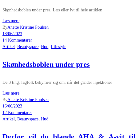
Skønhedsboblen under pres. Læs eller lyt til hele artiklen
Læs mere
By
Anette Kristine Poulsen
18/06/2023
14 Kommentarer
Artikel
,
Beautyspace
,
Hud
,
Lifestyle
Skønhedsboblen under pres
De 3 ting, fagfolk bekymrer sig om, når det gælder injektioner
Læs mere
By
Anette Kristine Poulsen
16/06/2023
12 Kommentarer
Artikel
,
Beautyspace
,
Hud
Derfor vil du blande AHA & A-vit til