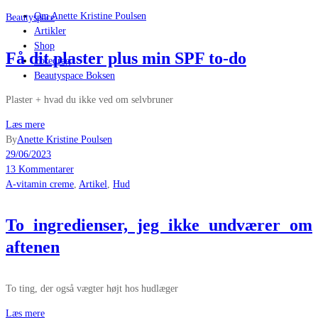
Om Anette Kristine Poulsen
Beautyspace
Artikler
Shop
Få dit plaster plus min SPF to-do
Foredrag
Beautyspace Boksen
Plaster + hvad du ikke ved om selvbruner
Læs mere
By
Anette Kristine Poulsen
29/06/2023
13 Kommentarer
A-vitamin creme
,
Artikel
,
Hud
To ingredienser, jeg ikke undværer om
aftenen
To ting, der også vægter højt hos hudlæger
Læs mere