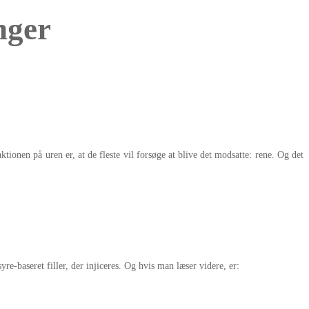
nger
tionen på uren er, at de fleste vil forsøge at blive det modsatte: rene. Og det
e-baseret filler, der injiceres. Og hvis man læser videre, er: