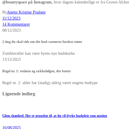
@beautyspace på Instagram,
hvor dagens kalenderlåge er fra Grown Alchem
By
Anette Kristine Poulsen
11/12/2023
14 Kommentarer
08/12/2023
2 ting du skal vide om det hud-varmeste forsker-emne
Zombieceller kan være byens nye hudskurke
13/12/2023
Regel nr. 1: rutinen og rækkefølgen, der batter
Regel nr. 2: alder har (stadig) aldrig været nogens hudtype
Lignende indlæg
Glem skønhed. Her er grunden til, at du vil dyrke hudpleje som motion
16/08/2025