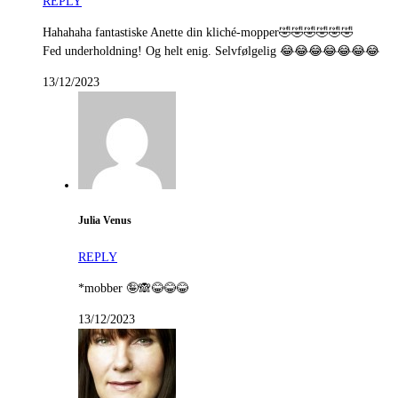
REPLY
Hahahaha fantastiske Anette din kliché-mopper🤣🤣🤣🤣🤣🤣
Fed underholdning! Og helt enig. Selvfølgelig 😂😂😂😂😂😂😂
13/12/2023
Julia Venus
REPLY
*mobber 🤪🙈😂😂😂
13/12/2023