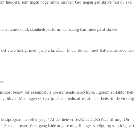
om hærder), som ingen nogensinde nævner. Gid nogen gad skrive ”alt du skal vi
fra en amerikansk skønhedsplatform, der stadig kan finde på at skrive:
 det være herligt med hjælp á la: sådan finder du den mest flatterende røde læbe
ne.
e stort behov for eksempelvis porerensende salicylsyre, ligesom solfaktor hell
 vi bliver. Men ingen skriver jo på alle fedtstoffer, at de er bedst til de virkeli
, kostprogrammer eller yoga? At det hele er SKRÆDDERSYET til mig. Øh nej –
 af. For de prøver på en gang både at gøre mig til noget særligt, og samtidigt at