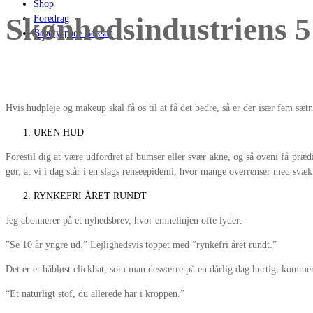
Shop
Skønhedsindustriens 5
Foredrag
Beautyspace Boksen
Hvis hudpleje og makeup skal få os til at få det bedre, så er der især fem sæt
UREN HUD
Forestil dig at være udfordret af bumser eller svær akne, og så oveni få prædi
gør, at vi i dag står i en slags renseepidemi, hvor mange overrenser med svæk
RYNKEFRI ÅRET RUNDT
Jeg abonnerer på et nyhedsbrev, hvor emnelinjen ofte lyder:
”Se 10 år yngre ud.” Lejlighedsvis toppet med ”rynkefri året rundt.”
Det er et håbløst clickbat, som man desværre på en dårlig dag hurtigt kommer t
“Et naturligt stof, du allerede har i kroppen.”