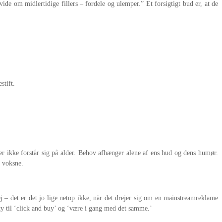
de om midlertidige fillers – fordele og ulemper.” Et forsigtigt bud er, at de
stift.
er ikke forstår sig på alder. Behov afhænger alene af ens hud og dens humør.
g voksne.
 det er det jo lige netop ikke, når det drejer sig om en mainstreamreklame
 ty til ‘click and buy’ og ‘være i gang med det samme.’