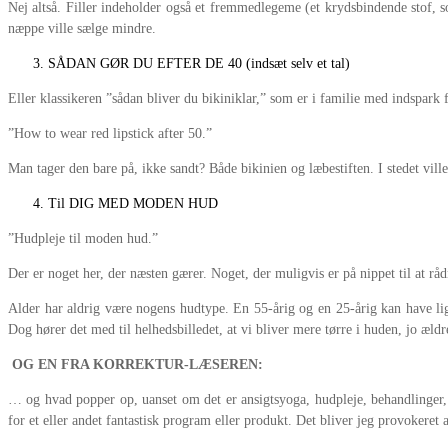
Nej altså. Filler indeholder også et fremmedlegeme (et krydsbindende stof, s
næppe ville sælge mindre.
SÅDAN GØR DU EFTER DE 40 (indsæt selv et tal)
Eller klassikeren ”sådan bliver du bikiniklar,” som er i familie med indspark 
”How to wear red lipstick after 50.”
Man tager den bare på, ikke sandt? Både bikinien og læbestiften. I stedet ville
Til DIG MED MODEN HUD
”Hudpleje til moden hud.”
Der er noget her, der næsten gærer. Noget, der muligvis er på nippet til at råd
Alder har aldrig være nogens hudtype. En 55-årig og en 25-årig kan have lig
Dog hører det med til helhedsbilledet, at vi bliver mere tørre i huden, jo ældre
OG EN FRA KORREKTUR-LÆSEREN:
… og hvad popper op, uanset om det er ansigtsyoga, hudpleje, behandlinger
for et eller andet fantastisk program eller produkt. Det bliver jeg provokeret