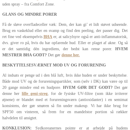
uden spray – fra Comfort Zone.
GLANS OG MINDRE PORER
Få de sløve overfladeceller væk: Dem, der kan gi’ et lidt støvet udseende.
Brug en vaskeklud eller en svamp og find den peeling, der passer dig. Det
ret fine ved eksempelvis
BHA
er, at salicylsyre også er anti-inflammatorisk,
dvs. giver ro på, hvis du har opfarende hud. Eller er plaget af akne. Og så
er det samtidig dén ingrediens, der bedst kan rense porer.
HVEM
MESTRER BHA GODT?
Det gør
denne her
.
BESKYTTELSESVÆRNET MOD UV OG FORURENING
Al indsats er penge ud i den blå luft, hvis ikke huden er under beskyttelse.
Både mod UV og de forureningspartikler, som (selv i DK) kan være op til
20 gange mindre end en hudpore.
HVEM GØR DET GODT?
Det gør
denne her
lille geni-streg
, for de fysiske UV-filtre (som ikke irriterer
øjnene) er blandet med et forureningsværn (antioxidanter) i en semimat
konsistens, der gør smøren så fin under makeup. Vi har ikke brug for
SPF50 om vinteren, så frem for en mandelstor portion så rækker
halvdelen til ansigtet.
KONKLUSION:
Sydkoreanernes pointe er at arbejde på hudens