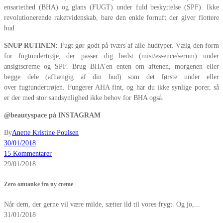
ensartethed (BHA) og glans (FUGT) under fuld beskyttelse (SPF). Ikke
revolutionerende raketvidenskab, bare den enkle fornuft der giver flottere
hud.
SNUP RUTINEN:
Fugt gør godt på tværs af alle hudtyper. Vælg den form
for fugtundertrøje, der passer dig bedst (mist/essence/serum) under
ansigtscreme og SPF. Brug BHA’en enten om aftenen, morgenen eller
begge dele (afhængig af din hud) som det første under eller
over fugtundertrøjen. Fungerer AHA fint, og har du ikke synlige porer, så
er der med stor sandsynlighed ikke behov for BHA også.
@beautyspace på INSTAGRAM
By
Anette Kristine Poulsen
30/01/2018
15 Kommentarer
29/01/2018
Zero omtanke fra ny creme
Når dem, der gerne vil være milde, sætter ild til vores frygt. Og jo,...
31/01/2018