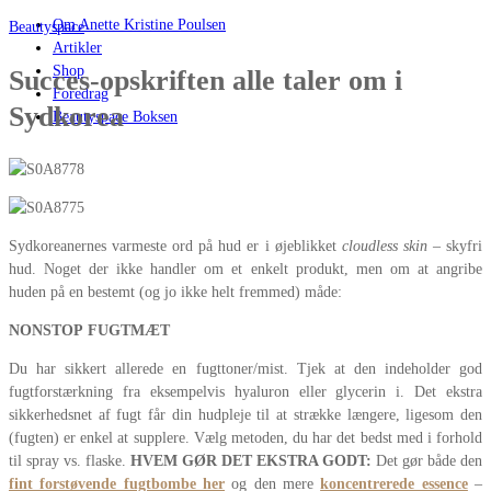
Om Anette Kristine Poulsen
Beautyspace
Artikler
Shop
Succes-opskriften alle taler om i
Foredrag
Sydkorea
Beautyspace Boksen
Sydkoreanernes varmeste ord på hud er i øjeblikket
cloudless skin
– skyfri
hud. Noget der ikke handler om et enkelt produkt, men om at angribe
huden på en bestemt (og jo ikke helt fremmed) måde:
NONSTOP FUGTMÆT
Du har sikkert allerede en fugttoner/mist. Tjek at den indeholder god
fugtforstærkning fra eksempelvis hyaluron eller glycerin i. Det ekstra
sikkerhedsnet af fugt får din hudpleje til at strække længere, ligesom den
(fugten) er enkel at supplere. Vælg metoden, du har det bedst med i forhold
til spray vs. flaske.
HVEM GØR DET EKSTRA GODT:
Det gør både den
fint forstøvende fugtbombe her
og den mere
koncentrerede essence
–