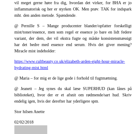
vil meget gerne høre fra dig, hvordan det virker, for BHA er jo
inflammatorisk og her er styrken OK. Men prøv. TAK for indspark
mht. den anden metode. Spændende.
@ Pernille S – Mange producenter blander/opfatter forskelligt
mist/toner/essence, men som regel er essence jo bare en lidt federe
variant, der dem, der vil ekstra fugte og måske konsistensmæssigt
har det bedre med essence end serum. Hvis det giver mening?
Miracle mist indeholder:
https://www.cultbeauty.co.uk/elizabeth-arden-eight-hour-miracle-
hydrating-mist.html
@ Maria – for mig er de lige gode i forhold til fugtmætning.
@ Jeanett – Jeg synes du skal læse SUPERHUD (kan lånes på
biblioteket), hvor der er et afsnit om rødmende/sart hud. Skriv
endelig igen, hvis der derefter har yderligere spm.
Stor hilsen Anette
02/02/2018