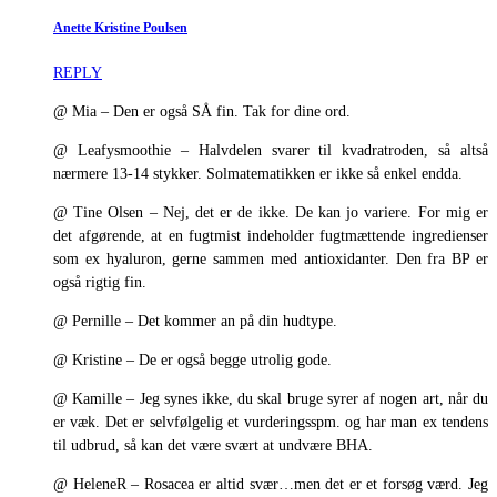
Anette Kristine Poulsen
REPLY
@ Mia – Den er også SÅ fin. Tak for dine ord.
@ Leafysmoothie – Halvdelen svarer til kvadratroden, så altså
nærmere 13-14 stykker. Solmatematikken er ikke så enkel endda.
@ Tine Olsen – Nej, det er de ikke. De kan jo variere. For mig er
det afgørende, at en fugtmist indeholder fugtmættende ingredienser
som ex hyaluron, gerne sammen med antioxidanter. Den fra BP er
også rigtig fin.
@ Pernille – Det kommer an på din hudtype.
@ Kristine – De er også begge utrolig gode.
@ Kamille – Jeg synes ikke, du skal bruge syrer af nogen art, når du
er væk. Det er selvfølgelig et vurderingsspm. og har man ex tendens
til udbrud, så kan det være svært at undvære BHA.
@ HeleneR – Rosacea er altid svær…men det er et forsøg værd. Jeg