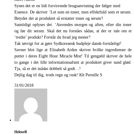
Synes det er en lidt forvirrende brugsanvisning der følger med
Essence. De skriver ‘Let som en toner, men effektfuld som et serum.
Betyder det at produktet så erstatter toner og serum?
Samtidigt oplyses det: ‘Anvendes morgen og aften, efter din toner
og før dit serum. Skal det nu forståes sådan, at der er tale om et
‘tredie’ produkt? Forstår du hvad jeg mener?
Tak iøvrigt for at gøre Sydkoreansk hudpleje dansk-forståeligt!
Savner blot lige at Elisabeth Arden skriver hvilke ingredienser de
putter i deres Eight Hour Miracle Mist! Til gengæld skriver de hele
to gange i det lille informationsafsnit at produktet giver sund glød.
Tja, så er det måske dobbelt så godt…!
Dejlig dag til dig, trods regn og rusk! Kh Pernille S
31/01/2018
HeleneR