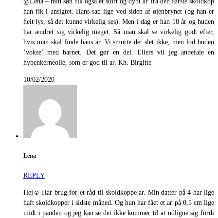
@Lena – min søn fik også et stort og dybt ar fra den første skoldkop
han fik i ansigtet. Hans sad lige ved siden af øjenbrynet (og han er
helt lys, så det kunne virkelig ses). Men i dag er han 18 år og huden
har ændret sig virkelig meget. Så man skal se virkelig godt efter,
hvis man skal finde hans ar. Vi smurte det slet ikke, men lod huden
‘vokse’ med barnet. Det gør en del. Ellers vil jeg anbefale en
hybenkerneolie, som er god til ar. Kh. Birgitte
10/02/2020
Lena
REPLY
Hej☺️ Har brug for et råd til skoldkoppe ar. Min datter på 4 har lige
haft skoldkopper i sidste måned. Og hun har fået et ar på 0,5 cm lige
midt i panden og jeg kan se det ikke kommer til at udligne sig fordi