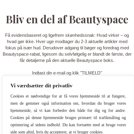
Bliv en del af Beautyspace
Få evidensbaseret og ligefrem skønhedssnak: Hvad virker – og
hvad gør ikke. Hver uge modtager du 2-3 aktuelle artikler med
fokus på især hud. Derudover adgang til bøger og foredrag med
Beautyspace-rabat, ligesom du selvfølgelig er blandt de første, der
får detaljerne på den aktuelle Beautyspace boks.
Indtast din e-mail og klik "TILMELD"
Vi værdsætter dit privatliv
TILMELD
Cookies er nødvendige for at få vores hjemmeside til at fungere,
men de gemmer også information om, hvordan du bruger vores
Tak for din tilmelding - du er nu på
hjemmeside, så vi kan forbedre den både for dig og for andre.
listen! Tilføj gerne
Cookies på denne hjemmeside bruges primært til trafikmåling og
optimering af sidens indhold. Du kan fortsætte med at bruge vores
hello@beautyspace.dk til dine
side som altid, hvis du accepterer, at vi bruger cookies.