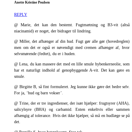
Anette Kristine Poulsen
REPLY
@ Marie, det kan den bestemt. Fugtmætning og B3-vit (altså
niacinamid) er noget, der bidrager til lindring.
@ Miller, det afhænger af din hud. Fugt gør alle gør (hovedreglen)
men om det er også er nøvendigt med cremen afhænger af, hvor
selvsmørende (fedtet), du er i huden.
@ Lena, du kan massere det med en lille smule hybenkerneolie, som
har et naturligt indhold af genopbyggende A-vit. Det kan gøre en
smule.
@ Birgitte B, så fint formuleret. Jeg kunne ikke gøre det bedre selv.
For ja, ‘hud og barn vokser’.
@ Trine, der er tre ingredienser, der især hjælper: frugtsyrer (AHA),
salicylsyre (BHA) og carbamid. Enten enkeltvis eller sammen
afhængig af tolerance. Hvis det ikke hjælper, så må en hudlæge se på
det.