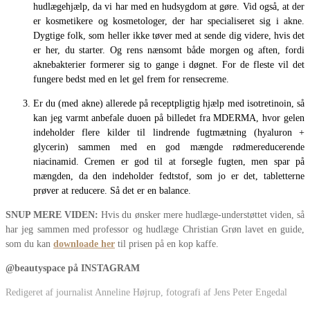
hudlægehjælp, da vi har med en hudsygdom at gøre. Vid også, at der
er kosmetikere og kosmetologer, der har specialiseret sig i akne.
Dygtige folk, som heller ikke tøver med at sende dig videre, hvis det
er her, du starter. Og rens nænsomt både morgen og aften, fordi
aknebakterier formerer sig to gange i døgnet. For de fleste vil det
fungere bedst med en let gel frem for rensecreme.
Er du (med akne) allerede på receptpligtig hjælp med isotretinoin, så
kan jeg varmt anbefale duoen på billedet fra MDERMA, hvor gelen
indeholder flere kilder til lindrende fugtmætning (hyaluron +
glycerin) sammen med en god mængde rødmereducerende
niacinamid. Cremen er god til at forsegle fugten, men spar på
mængden, da den indeholder fedtstof, som jo er det, tabletterne
prøver at reducere. Så det er en balance.
SNUP MERE VIDEN:
Hvis du ønsker mere hudlæge-understøttet viden, så
har jeg sammen med professor og hudlæge Christian Grøn lavet en guide,
som du kan
downloade her
til prisen på en kop kaffe.
@beautyspace på INSTAGRAM
Redigeret af journalist Anneline Højrup, fotografi af Jens Peter Engedal