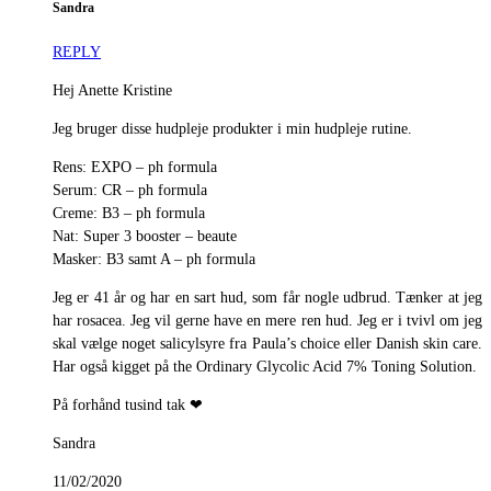
Sandra
REPLY
Hej Anette Kristine
Jeg bruger disse hudpleje produkter i min hudpleje rutine.
Rens: EXPO – ph formula
Serum: CR – ph formula
Creme: B3 – ph formula
Nat: Super 3 booster – beaute
Masker: B3 samt A – ph formula
Jeg er 41 år og har en sart hud, som får nogle udbrud. Tænker at jeg
har rosacea. Jeg vil gerne have en mere ren hud. Jeg er i tvivl om jeg
skal vælge noget salicylsyre fra Paula’s choice eller Danish skin care.
Har også kigget på the Ordinary Glycolic Acid 7% Toning Solution.
På forhånd tusind tak ❤
Sandra
11/02/2020