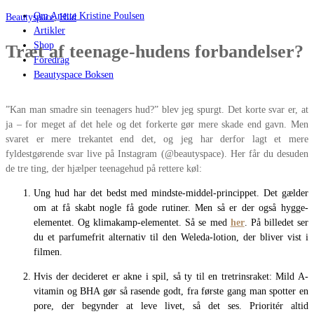
Om Anette Kristine Poulsen
Beautyspace
,
Hud
Artikler
Shop
Træt af teenage-hudens forbandelser?
Foredrag
Beautyspace Boksen
”Kan man smadre sin teenagers hud?” blev jeg spurgt. Det korte svar er, at
ja – for meget af det hele og det forkerte gør mere skade end gavn. Men
svaret er mere trekantet end det, og jeg har derfor lagt et mere
fyldestgørende svar live på Instagram (@beautyspace). Her får du desuden
de tre ting, der hjælper teenagehud på rettere køl:
Ung hud har det bedst med mindste-middel-princippet. Det gælder
om at få skabt nogle få gode rutiner. Men så er der også hygge-
elementet. Og klimakamp-elementet. Så se med
her
. På billedet ser
du et parfumefrit alternativ til den Weleda-lotion, der bliver vist i
filmen.
Hvis der decideret er akne i spil, så ty til en tretrinsraket: Mild A-
vitamin og BHA gør så rasende godt, fra første gang man spotter en
pore, der begynder at leve livet, så det ses. Prioritér altid