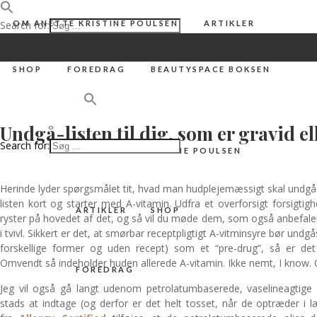
Search for:
OM ANETTE KRISTINE POULSEN
ARTIKLER
SHOP
FOREDRAG
BEAUTYSPACE BOKSEN
BEAUTYSPACE
,
HUD
Undgå-listen til dig, som er gravid 
Search for:
OM ANETTE KRISTINE POULSEN
Herinde lyder spørgsmålet tit, hvad man hudplejemæssigt skal undgå
listen kort og starter med A-vitamin. Udfra et overforsigt forsigtig
ARTIKLER
SHOP
ryster på hovedet af det, og så vil du møde dem, som også anbefaler
i tvivl. Sikkert er det, at smørbar receptpligtigt A-vitminsyre bør undgå
forskellige former og uden recept) som et “pre-drug”, så er de
Omvendt så indeholder huden allerede A-vitamin. Ikke nemt, I know. Og
FOREDRAG
Jeg vil også gå langt udenom petrolatumbaserede, vaselineagtige 
stads at indtage (og derfor er det helt tosset, når de optræder i 