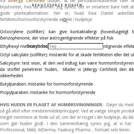
fra
Allergy Certified
tilføjer, at de petrolatumbaserede olier d
BEAUTYSPACE BOKSEN
brystvorter, hvis du ammer. Jeg synes, det er smartest bare helt
gode plantealternativer. Her er, hvad Ewa Daniel anbe
fertilitets/hormonforstyrrende aspekt i hudpleje:
Octocrylene (solfilter): kan give kontaktallergi (hovedsageligt
Benzophenone, der viser østrogenlignende effekter på fisk
Search for:
Ethylhexyl methoxycinnamate (solfilter): giver østrogenlignende effek
Octyl salicylate (solfilter): mistænkt for at skade fertiliteten eller det 
Salicylsyre: test viser, at den ved indtag kan være hormonforstyrre
da stoffet penetrerer huden, tillader vi (Allergy Certified) den ik
sikkerheden
Butylparaben: mistanke for hormonforstyrrende
Propylparaben: mistanke for hormonforstyrrende
HVIS HUDEN ER PLAGET AF HUMØRSVINGNINGER:
Døjer du med 
så gå altid efter mindstemiddelprincippet. Ved at vælge simple produk
meget nemmere at finde ud af, om der er noget i din hudpleje, du ikk
som gør huden godt. I den sammenhæng synes jeg, at vi har fi
Professional, Miild, MDerma, Faaborg Pharma …fortsæt selv listen.