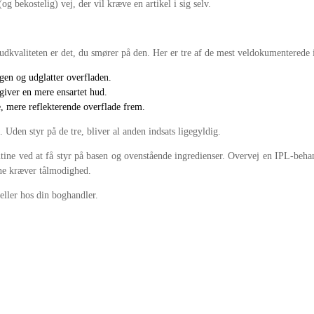
g bekostelig) vej, der vil kræve en artikel i sig selv.
udkvaliteten er det, du smører på den. Her er tre af de mest veldokumenterede 
agen og udglatter overfladen.
iver en mere ensartet hud.
 mere reflekterende overflade frem.
 Uden styr på de tre, bliver al anden indsats ligegyldig.
tine ved at få styr på basen og ovenstående ingredienser. Overvej en IPL-behan
rne kræver tålmodighed.
eller hos din boghandler.