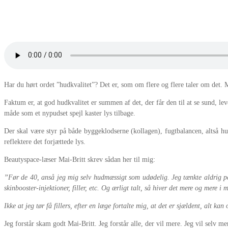
Har du hørt ordet ”hudkvalitet”? Det er, som om flere og flere taler om det. M
Faktum er, at god hudkvalitet er summen af det, der får den til at se sund, le
måde som et nypudset spejl kaster lys tilbage.
Der skal være styr på både byggeklodserne (kollagen), fugtbalancen, altså hude
reflektere det forjættede lys.
Beautyspace-læser Mai-Britt skrev sådan her til mig:
”Før de 40, anså jeg mig selv hudmæssigt som udødelig. Jeg tænkte aldrig 
skinbooster-injektioner, filler, etc. Og ærligt talt, så hiver det mere og mere
Ikke at jeg tør få fillers, efter en læge fortalte mig, at det er sjældent, alt ka
Jeg forstår skam godt Mai-Britt. Jeg forstår alle, der vil mere. Jeg vil selv me