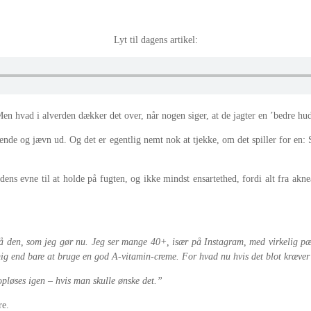
Lyt til dagens artikel:
en hvad i alverden dækker det over, når nogen siger, at de jagter en ’bedre hudk
vende og jævn ud. Og det er egentlig nemt nok at tjekke, om det spiller for en:
ns evne til at holde på fugten, og ikke mindst ensartethed, fordi alt fra aknear 
på den, som jeg gør nu. Jeg ser mange 40+, især på Instagram, med virkelig p
 i mig end bare at bruge en god A-vitamin-creme. For hvad nu hvis det blot kræve
n opløses igen – hvis man skulle ønske det.”
re.