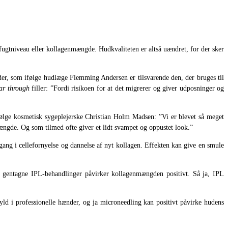
fugtniveau eller kollagenmængde. Hudkvaliteten er altså uændret, for der sker
der, som ifølge hudlæge Flemming Andersen er tilsvarende den, der bruges til
ar through
filler: ”Fordi risikoen for at det migrerer og giver udposninger og
følge kosmetisk sygeplejerske Christian Holm Madsen: ”Vi er blevet så meget
mængde. Og som tilmed ofte giver et lidt svampet og oppustet look.”
gang i cellefornyelse og dannelse af nyt kollagen. Effekten kan give en smule
 at gentagne IPL-behandlinger påvirker kollagenmængden positivt. Så ja, IPL
d i professionelle hænder, og ja microneedling kan positivt påvirke hudens