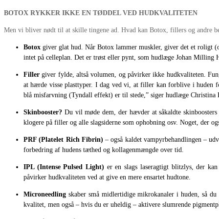
BOTOX RYKKER IKKE EN TØDDEL VED HUDKVALITETEN
Men vi bliver nødt til at skille tingene ad. Hvad kan Botox, fillers og andre b
Botox
giver glat hud. Når Botox lammer muskler, giver det et roligt (
intet på celleplan. Det er trøst eller pynt, som hudlæge Johan Milling H
Filler
giver fylde, altså volumen, og påvirker ikke hudkvaliteten. Fu
at hærde visse plasttyper. I dag ved vi, at filler kan forblive i huden 
blå misfarvning (Tyndall effekt) er til stede,” siger hudlæge Christina
Skinbooster?
Du vil møde dem, der hævder at såkaldte skinboosters k
klogere på filler og alle slagsiderne som ophobning osv. Noget, der og
PRF (Platelet Rich Fibrin)
– også kaldet vampyrbehandlingen – udvind
forbedring af hudens tæthed og kollagenmængde over tid.
IPL (Intense Pulsed Light)
er en slags laseragtigt blitzlys, der k
påvirker hudkvaliteten ved at give en mere ensartet hudtone.
Microneedling
skaber små midlertidige mikrokanaler i huden, så du 
kvalitet, men også – hvis du er uheldig – aktivere slumrende pigmentpl