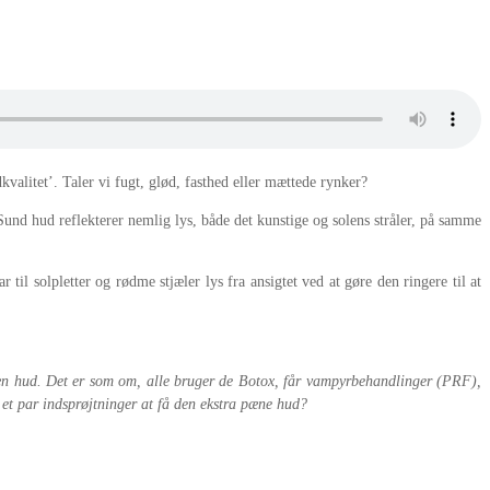
valitet’. Taler vi fugt, glød, fasthed eller mættede rynker?
 Sund hud reflekterer nemlig lys, både det kunstige og solens stråler, på samme
til solpletter og rødme stjæler lys fra ansigtet ved at gøre den ringere til at
æn hud. Det er som om, alle bruger de Botox, får vampyrbehandlinger (PRF),
r et par indsprøjtninger at få den ekstra pæne hud?