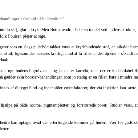
ehandlinger i forhold til hudkvaliten?
om du vil), glat udtryk. Men Botox ændrer ikke en tøddel ved hudens struktur, 
olk Poulsen plejer at sige.
ngerer som en slags pudefyld takket være et krydsbindende stof, en såkaldt hær
for altid, ligesom der advares kraftigt mod at få filler under øjnene – såkaldt
te
 Haak.
an øge hudens fugtniveau – og ja, det er korrekt, men der er ét aberdabei i
så gælder skin booster-behandlinger, som jo stadig er en filler, bare i mindre 
es af dit eget blod og indeholder vækstfaktorer, der via injektion kan sætte 
an hjælpe på både rødme, pigmentpletter og forstørrede porer. Studier viser,
bedre kan optage, hvad der efterfølgende kommer på huden. Vær for guds skyl
etter.