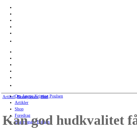
Om Anette Kristine Poulsen
Artikel
,
Beautyspace
,
Hud
Artikler
Shop
Kan god hudkvalitet få
Foredrag
Beautyspace Boksen