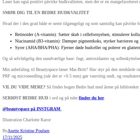
Laser kan også positivt påvirke hudkvaliteten, men det er en mangefacetteret (o
SMØR DIG TIL EN BEDRE HUDKVALITET
Hvad der i den grad både er nemt tilgængeligt og som samtidig kan påvirke h
Retinoider (A-vitamin): Sætter skub i cellefornyelsen, stimulerer koll
Niacinamid (B3-vitamin): Dæmper pigmentkoks, styrker barrieren og g
Syrer (AHA/BHA/PHA): Fjerner døde hudceller og polerer en glattere,
Og så selvfølgelig den uundværlige base: fugt, antioxidanter og solbeskyttelse.
Min anbefaling til Beautyspace-læser Mai-Britt? Hav styr på den stenhårde ru
PRF og microneedling (når det er +0.5 mm) gør vanvittig ondt, og resultate
VIL DU VIDE MERE?
Så findes bogen Bedre hud med årene på biblioteket 
SERIØST BEDRE HUD
i ord og på tube
finder du her
.
@beautyspace på INSTGRAM
Illustration Charlotte Karor
By
Anette Kristine Poulsen
17/11/2025