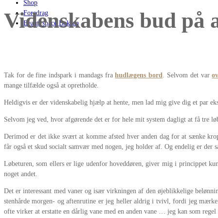
Shop
Videnskabens bud på a
Foredrag
Beautyspace Boksen
Tak for de fine indspark i mandags fra
hudlægens bord
. Selvom det var
o
mange tilfælde også at opretholde.
Heldigvis er der videnskabelig hjælp at hente, men lad mig give dig et par ek
Selvom jeg ved, hvor afgørende det er for hele mit system dagligt at få tre lø
Derimod er det ikke svært at komme afsted hver anden dag for at sænke kropp
får også et skud socialt samvær med nogen, jeg holder af. Og endelig er der så
Løbeturen, som ellers er lige udenfor hoveddøren, giver mig i princippet k
noget andet.
Det er interessant med vaner og især virkningen af den øjeblikkelige belønn
stenhårde morgen- og aftenrutine er jeg heller aldrig i tvivl, fordi jeg mæ
ofte virker at erstatte en dårlig vane med en anden vane … jeg kan som regel 