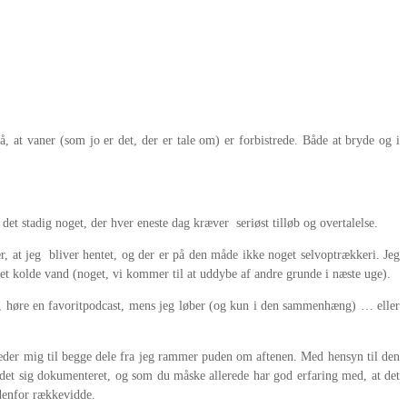
på, at vaner (som jo er det, der er tale om) er forbistrede. Både at bryde og i
det stadig noget, der hver eneste dag kræver seriøst tilløb og overtalelse.
, at jeg bliver hentet, og der er på den måde ikke noget selvoptrækkeri. Jeg
 det kolde vand (noget, vi kommer til at uddybe af andre grunde i næste uge).
r, høre en favoritpodcast, mens jeg løber (og kun i den sammenhæng) … eller
læder mig til begge dele fra jeg rammer puden om aftenen. Med hensyn til den
 det sig dokumenteret, og som du måske allerede har god erfaring med, at det
ndenfor rækkevidde.