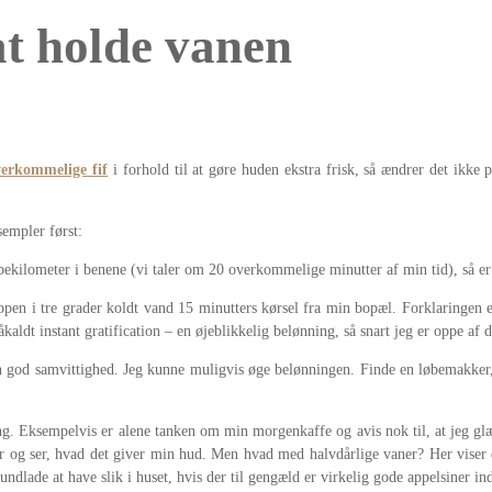
t holde vanen
verkommelige fif
i forhold til at gøre huden ekstra frisk, så ændrer det ikke 
sempler først:
bekilometer i benene (vi taler om 20 overkommelige minutter af min tid), så er 
en i tre grader koldt vand 15 minutters kørsel fra min bopæl. Forklaringen er
kaldt instant gratification – en øjeblikkelig belønning, så snart jeg er oppe af
un god samvittighed. Jeg kunne muligvis øge belønningen. Finde en løbemakke
ing. Eksempelvis er alene tanken om min morgenkaffe og avis nok til, at jeg g
rker og ser, hvad det giver min hud. Men hvad med halvdårlige vaner? Her viser
undlade at have slik i huset, hvis der til gengæld er virkelig gode appelsiner i