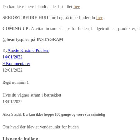
Du kan læse mere blandt andet i studiet
her
.
SERIØST BEDRE HUD
i ord og på tube finder du
her
.
COMING UP:
A-vitamin som sit-ups for huden, budgetrutinen, produkter, d
@beautyspace på INSTAGRAM
By
Anette Kristine Poulsen
14/01/2022
9 Kommentarer
12/01/2022
Regel nummer 1
Hvis du vågner stram i betrækket
18/01/2022
Alice Stadil: Du kan ikke hoppe 100 gange og være sur samtidig
Om hvad der blev et vendepunkt for huden
Lignende indlæg