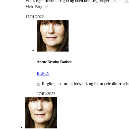
Matas egen stribede er god og uden olie. Jeg bruger den, da je
Mvh. Birgitte
17/01/2022
Anette Kristine Poulsen
REPLY
@ Birgitte, tak for dit indspark og for at dele din erfari
17/01/2022