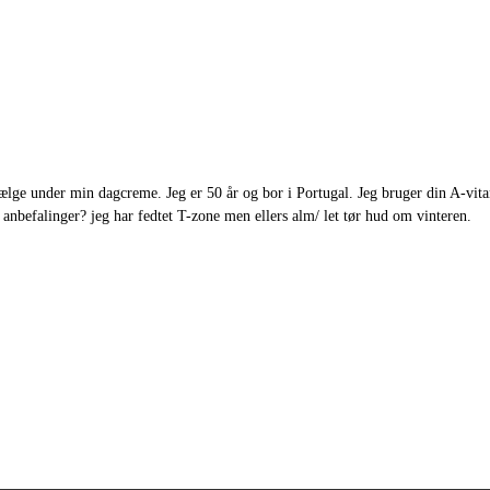
 vælge under min dagcreme. Jeg er 50 år og bor i Portugal. Jeg bruger din A-vi
nbefalinger? jeg har fedtet T-zone men ellers alm/ let tør hud om vinteren.