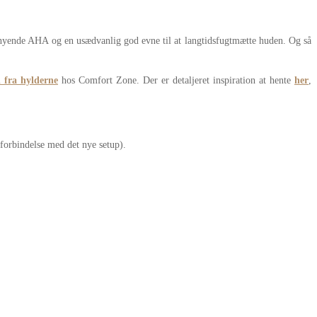
rnyende AHA og en usædvanlig god evne til at langtidsfugtmætte huden. Og så
d fra hylderne
hos Comfort Zone. Der er detaljeret inspiration at hente
her
,
 forbindelse med det nye setup).