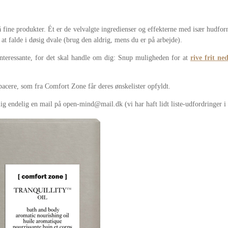
fine produkter. Ét er de velvalgte ingredienser og effekterne med især hudfo
at falde i døsig dvale (brug den aldrig, mens du er på arbejde).
nteressante, for det skal handle om dig: Snup muligheden for at
rive frit ne
acere, som fra Comfort Zone får deres ønskelister opfyldt.
ig endelig en mail på open-mind@mail.dk (vi har haft lidt liste-udfordringer i