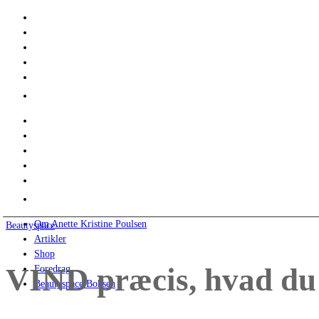
Om Anette Kristine Poulsen
Beautyspace
Artikler
Shop
VIND præcis, hvad du
Foredrag
Beautyspace Boksen