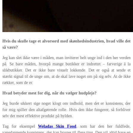
Hvis du skulle tage et alvorsord med skønhedsindustrien, hvad ville det
så være?
Jeg kan slet ikke være i måden, man inviterer helt unge ind i den her verden
på. Se bare måden, hvorpå mange butikker er indrettet – farverige á la
slikbutikker. Det er ikke bare visuelt lokkende. Det er også at sende et
stærkt signal til de unge om, at de skal lave noget om på sig selv. At de ikke
rækker, som de er.
Hvad betyder mest for dig, når du vælger hudpleje?
Jeg burde sikkert sige noget klogt om indhold, men det er konsistens, der
for mig spiller den altafgørende rolle. Hvis den ikke fungerer, så forbliver
selv det mest effektive produkt på hylden.
Tag for eksempel
Weladas Skin Food
, som har den her fuldfede,
vanedannende konsistens, der kan bruges til flere ting. Den vil altid have en