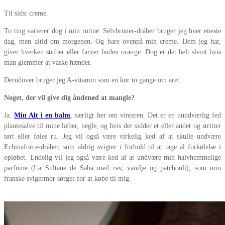
Til sidst creme.
To ting varierer dog i min rutine: Selvbruner-dråber bruger jeg hver eneste
dag, men altid om morgenen. Og bare ovenpå min creme. Dem jeg har,
giver hverken striber eller farver huden orange. Dog er det helt slemt hvis
man glemmer at vaske hænder.
Derudover bruger jeg A-vitamin som en kur to gange om året.
Noget, der vil give dig åndenød at mangle?
Ja.
Min Alt i en balm
, særligt her om vinteren. Det er en uundværlig fed
plantesalve til mine læber, negle, og hvis der sidder et eller andet og stritter
tørt eller føles ru. Jeg vil også være virkelig ked af at skulle undvære
Echinaforce-dråber, som aldrig svigter i forhold til at tage al forkølelse i
opløbet. Endelig vil jeg også være ked af at undvære min halvhemmelige
parfume (La Sultane de Saba med rav, vanilje og patchouli), som min
franske svigermor sørger for at købe til mig.