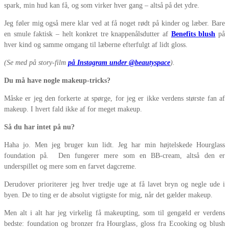
spark, min hud kan få, og som virker hver gang – altså på det ydre.
Jeg føler mig også mere klar ved at få noget rødt på kinder og læber. Bare
en smule faktisk – helt konkret tre knappenålsdutter af
Benefits blush
på
hver kind og samme omgang til læberne efterfulgt af lidt gloss.
(Se med på story-film
på Instagram under @beautyspace
).
Du må have nogle makeup-tricks?
Måske er jeg den forkerte at spørge, for jeg er ikke verdens største fan af
makeup. I hvert fald ikke af for meget makeup.
Så du har intet på nu?
Haha jo. Men jeg bruger kun lidt. Jeg har min højtelskede Hourglass
foundation på. Den fungerer mere som en BB-cream, altså den er
underspillet og mere som en farvet dagcreme.
Derudover prioriterer jeg hver tredje uge at få lavet bryn og negle ude i
byen. De to ting er de absolut vigtigste for mig, når det gælder makeup.
Men alt i alt har jeg virkelig få makeupting, som til gengæld er verdens
bedste: foundation og bronzer fra Hourglass, gloss fra Ecooking og blush