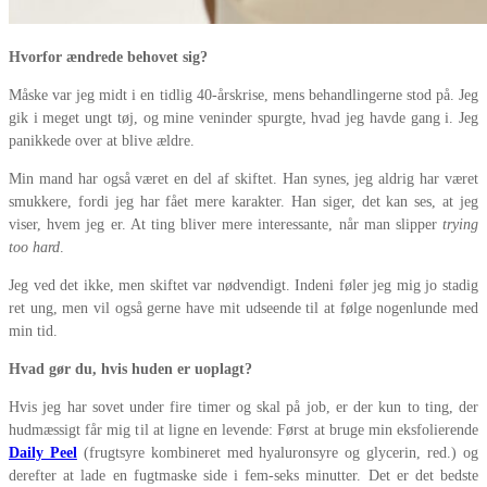
Hvorfor ændrede behovet sig?
Måske var jeg midt i en tidlig 40-årskrise, mens behandlingerne stod på. Jeg
gik i meget ungt tøj, og mine veninder spurgte, hvad jeg havde gang i. Jeg
panikkede over at blive ældre.
Min mand har også været en del af skiftet. Han synes, jeg aldrig har været
smukkere, fordi jeg har fået mere karakter. Han siger, det kan ses, at jeg
viser, hvem jeg er. At ting bliver mere interessante, når man slipper
trying
too hard
.
Jeg ved det ikke, men skiftet var nødvendigt. Indeni føler jeg mig jo stadig
ret ung, men vil også gerne have mit udseende til at følge nogenlunde med
min tid.
Hvad gør du, hvis huden er uoplagt?
Hvis jeg har sovet under fire timer og skal på job, er der kun to ting, der
hudmæssigt får mig til at ligne en levende: Først at bruge min eksfolierende
Daily Peel
(frugtsyre kombineret med hyaluronsyre og glycerin, red.) og
derefter at lade en fugtmaske side i fem-seks minutter. Det er det bedste