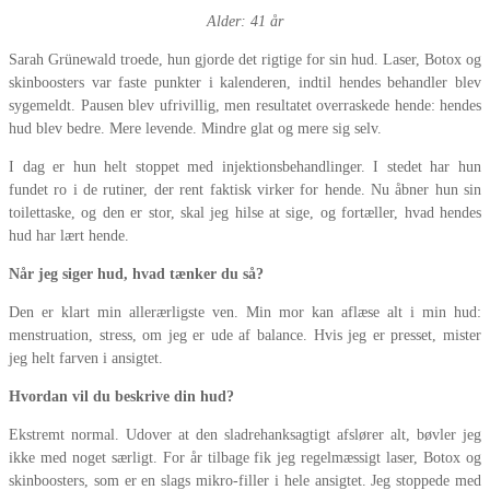
Alder: 41 år
Sarah Grünewald troede, hun gjorde det rigtige for sin hud. Laser, Botox og
skinboosters var faste punkter i kalenderen, indtil hendes behandler blev
sygemeldt. Pausen blev ufrivillig, men resultatet overraskede hende: hendes
hud blev bedre. Mere levende. Mindre glat og mere sig selv.
I dag er hun helt stoppet med injektionsbehandlinger. I stedet har hun
fundet ro i de rutiner, der rent faktisk virker for hende. Nu åbner hun sin
toilettaske, og den er stor, skal jeg hilse at sige, og fortæller, hvad hendes
hud har lært hende.
Når jeg siger hud, hvad tænker du så?
Den er klart min allerærligste ven. Min mor kan aflæse alt i min hud:
menstruation, stress, om jeg er ude af balance. Hvis jeg er presset, mister
jeg helt farven i ansigtet.
Hvordan vil du beskrive din hud?
Ekstremt normal. Udover at den sladrehanksagtigt afslører alt, bøvler jeg
ikke med noget særligt. For år tilbage fik jeg regelmæssigt laser, Botox og
skinboosters, som er en slags mikro-filler i hele ansigtet. Jeg stoppede med