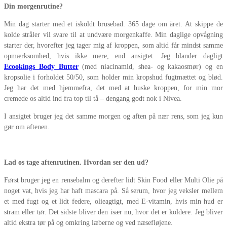
Din morgenrutine?
Min dag starter med et iskoldt brusebad. 365 dage om året. At skippe de
kolde stråler vil svare til at undvære morgenkaffe. Min daglige opvågning
starter der, hvorefter jeg tager mig af kroppen, som altid får mindst samme
opmærksomhed, hvis ikke mere, end ansigtet. Jeg blander dagligt
Ecookings Body Butter
(med niacinamid, shea- og kakaosmør) og en
kropsolie i forholdet 50/50, som holder min kropshud fugtmættet og blød.
Jeg har det med hjemmefra, det med at huske kroppen, for min mor
cremede os altid ind fra top til tå – dengang godt nok i Nivea.
I ansigtet bruger jeg det samme morgen og aften på nær rens, som jeg kun
gør om aftenen.
Lad os tage aftenrutinen. Hvordan ser den ud?
Først bruger jeg en rensebalm og derefter lidt Skin Food eller Multi Olie på
noget vat, hvis jeg har haft mascara på. Så serum, hvor jeg veksler mellem
et med fugt og et lidt federe, olieagtigt, med E-vitamin, hvis min hud er
stram eller tør. Det sidste bliver den især nu, hvor det er koldere. Jeg bliver
altid ekstra tør på og omkring læberne og ved næsefløjene.