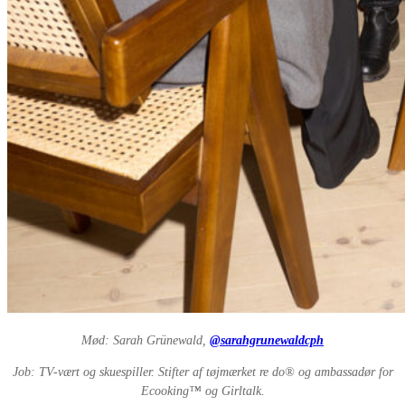
Mød: Sarah Grünewald,
@sarahgrunewaldcph
Job: TV-vært og skuespiller. Stifter af tøjmærket re do® og ambassadør for
Ecooking™ og Girltalk.