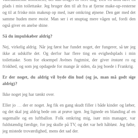
plads i min toilettaske. Jeg bruger den til alt fra at fjerne make-up-resterne
og til at friske min makeup op med, især omkring øjnene. Den gør med det
samme huden mere
moist
. Man ser i et snuptag mere vågen ud, fordi den
også giver en anelse shine.
Så du impulskøber aldrig?
Nej, virkelig aldrig. Når jeg først har fundet noget, der fungerer, så tør jeg
ikke at udskifte det. Og derfor har flere ting en evighedsplads i min
toilettaske. Som for eksempel Avénes fugtmist, der giver
instant
ro og
friskhed, og som jeg opdagede for mange år siden, da jeg boede i Frankrig.
Er der noget, du aldrig vil byde din hud (og jo, man må godt sige
aldrig)?
Ikke noget jeg har tænkt over.
Eller jo … der er noget. Jeg fik en gang skudt filler i både kinder og læber,
og det skal jeg aldrig bede om at prøve igen. Jeg lignede en blanding af en
sugemalle og en luftballon. Folk omkring mig, især min manager, var
fuldstændig færdige, for jeg skulle på TV, og det var helt håbløst. Jeg følte,
jeg mistede troværdighed, mens det sad der.