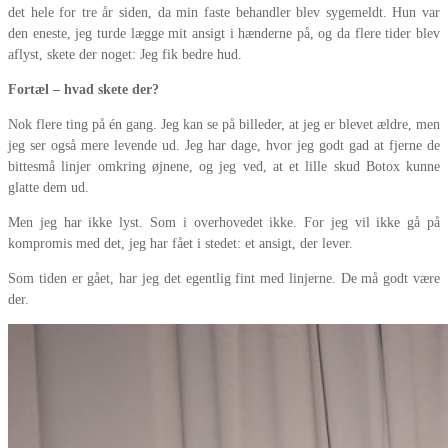
det hele for tre år siden, da min faste behandler blev sygemeldt. Hun var
den eneste, jeg turde lægge mit ansigt i hænderne på, og da flere tider blev
aflyst, skete der noget: Jeg fik bedre hud.
Fortæl – hvad skete der?
Nok flere ting på én gang. Jeg kan se på billeder, at jeg er blevet ældre, men
jeg ser også mere levende ud. Jeg har dage, hvor jeg godt gad at fjerne de
bittesmå linjer omkring øjnene, og jeg ved, at et lille skud Botox kunne
glatte dem ud.
Men jeg har ikke lyst. Som i overhovedet ikke. For jeg vil ikke gå på
kompromis med det, jeg har fået i stedet: et ansigt, der lever.
Som tiden er gået, har jeg det egentlig fint med linjerne. De må godt være
der.