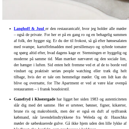
Langhoff & Juul
er den restaurantcafé, hvor jeg holder alle møder
– også de private. For her er på en gang ro og en behagelig summen
af folk, der hygger sig. Er du der til frokost, så gå efter hønsesalaten
med svampe, kartoffelmadden med persillemayo og syltede tomater
og spørg altid efter, hvad dagens kage er. Stemningen er hyggelig og
moderne på samme tid. Man mærker nærværet og den sociale lim,
der hænger i luften. Sid enten helt fremme ved et af de to borde ved
vinduet og praktisér seriøs people watching eller træk dig helt
tilbage, hvis der er tale om hemmelige møder. Og om lidt kan du
blive og overnatte, for The Apartment er ved at være klar ovenpå
restauranten – i fransk boudoirstil.
Ganefryd i Klostergade
har ligget her siden 1983 og autenticiteten
slår dig med det samme. Her er urteteer, bønner, figner, kikærter,
brune ris og makrobiotik, men der er også en duft af sydfransk
købmand, når lavendelindtrykkene fra Weleda og dr. Hauschka
møder de sæbeskuerede gulve. Gå ikke hjem uden den lille lykke af