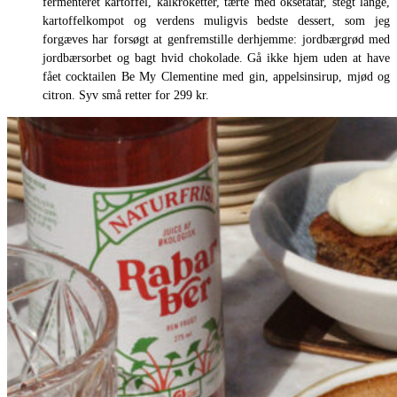
fermenteret kartoffel, kålkroketter, tærte med oksetatar, stegt lange,
kartoffelkompot og verdens muligvis bedste dessert, som jeg
forgæves har forsøgt at genfremstille derhjemme: jordbærgrød med
jordbærsorbet og bagt hvid chokolade. Gå ikke hjem uden at have
fået cocktailen Be My Clementine med gin, appelsinsirup, mjød og
citron. Syv små retter for 299 kr.