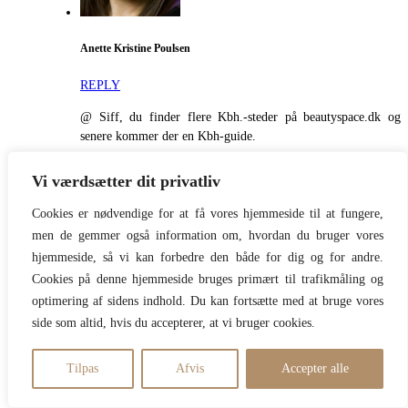
Anette Kristine Poulsen
REPLY
@ Siff, du finder flere Kbh.-steder på beautyspace.dk og
senere kommer der en Kbh-guide.
04/07/2024
Vi værdsætter dit privatliv
Cookies er nødvendige for at få vores hjemmeside til at fungere,
men de gemmer også information om, hvordan du bruger vores
hjemmeside, så vi kan forbedre den både for dig og for andre.
Cookies på denne hjemmeside bruges primært til trafikmåling og
optimering af sidens indhold. Du kan fortsætte med at bruge vores
Susie
side som altid, hvis du accepterer, at vi bruger cookies.
REPLY
Tilpas
Afvis
Accepter alle
Dejligt at læse om min egen by❤️ Et skønt, smukt og afslappende
sted er Væksthusene i Botanisk Have. En lille oase midt i byen og