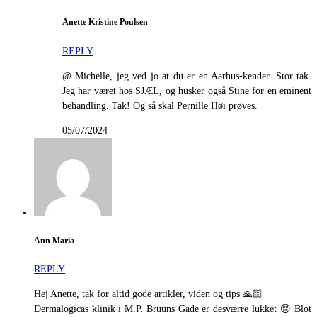
Anette Kristine Poulsen
REPLY
@ Michelle, jeg ved jo at du er en Aarhus-kender. Stor tak.
Jeg har været hos SJÆL, og husker også Stine for en eminent
behandling. Tak! Og så skal Pernille Høi prøves.
05/07/2024
Ann Maria
REPLY
Hej Anette, tak for altid gode artikler, viden og tips 🙏🏻
Dermalogicas klinik i M.P. Bruuns Gade er desværre lukket 😔 Blot