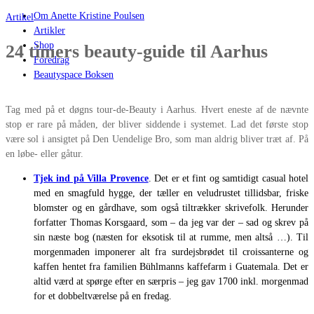
Om Anette Kristine Poulsen
Artikel
Artikler
Shop
24 timers beauty-guide til Aarhus
Foredrag
Beautyspace Boksen
Tag med på et døgns tour-de-Beauty i Aarhus. Hvert eneste af de nævnte
stop er rare på måden, der bliver siddende i systemet. Lad det første stop
være sol i ansigtet på Den Uendelige Bro, som man aldrig bliver træt af. På
en løbe- eller gåtur.
Tjek ind på Villa Provence
. Det er et fint og samtidigt casual hotel
med en smagfuld hygge, der tæller en veludrustet tillidsbar, friske
blomster og en gårdhave, som også tiltrækker skrivefolk. Herunder
forfatter Thomas Korsgaard, som – da jeg var der – sad og skrev på
sin næste bog (næsten for eksotisk til at rumme, men altså …). Til
morgenmaden imponerer alt fra surdejsbrødet til croissanterne og
kaffen hentet fra familien Bühlmanns kaffefarm i Guatemala. Det er
altid værd at spørge efter en særpris – jeg gav 1700 inkl. morgenmad
for et dobbeltværelse på en fredag.