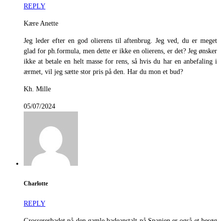
REPLY
Kære Anette
Jeg leder efter en god olierens til aftenbrug. Jeg ved, du er meget
glad for ph.formula, men dette er ikke en olierens, er det? Jeg ønsker
ikke at betale en helt masse for rens, så hvis du har en anbefaling i
ærmet, vil jeg sætte stor pris på den. Har du mon et bud?
Kh. Mille
05/07/2024
Charlotte
REPLY
Grossererbadet på den gamle badeanstalt på Spanien er også et besøg