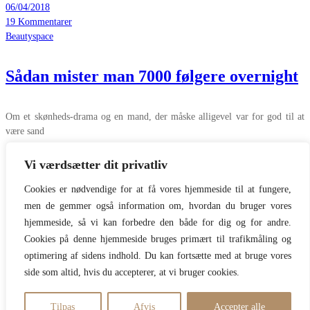
06/04/2018
19 Kommentarer
Beautyspace
Sådan mister man 7000 følgere overnight
Om et skønheds-drama og en mand, der måske alligevel var for god til at
være sand
Læs mere
Vi værdsætter dit privatliv
By
Anette Kristine Poulsen
05/04/2018
Cookies er nødvendige for at få vores hjemmeside til at fungere,
16 Kommentarer
men de gemmer også information om, hvordan du bruger vores
Indlægsinddeling
Forrige
1
2
3
Næste
hjemmeside, så vi kan forbedre den både for dig og for andre.
Cookies på denne hjemmeside bruges primært til trafikmåling og
1
optimering af sidens indhold. Du kan fortsætte med at bruge vores
2
side som altid, hvis du accepterer, at vi bruger cookies.
3
Tilpas
Afvis
Accepter alle