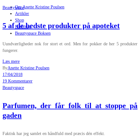
Om Anette Kristine Poulsen
Beautyspace
Artikler
Shop
5 af de bedste produkter på apoteket
Foredrag
Beautyspace Boksen
Uundværligheder nok for stort et ord. Men for pokker de her 5 produkter
fungerer.
Læs mere
By
Anette Kristine Poulsen
17/04/2018
19 Kommentarer
Beautyspace
Parfumen, der får folk til at stoppe på
gaden
Faktisk har jeg samlet en håndfuld med præcis dén effekt.