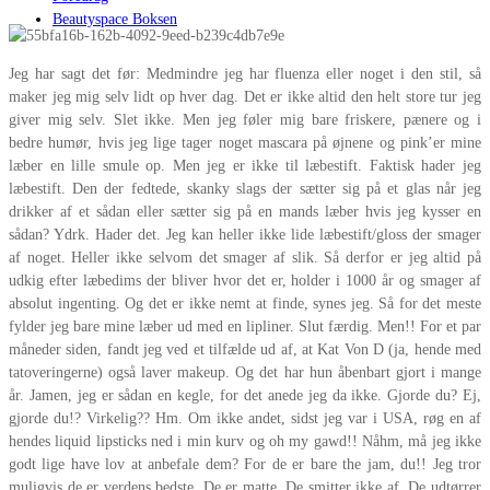
Beautyspace Boksen
Jeg har sagt det før: Medmindre jeg har fluenza eller noget i den stil, så
maker jeg mig selv lidt op hver dag. Det er ikke altid den helt store tur jeg
giver mig selv. Slet ikke. Men jeg føler mig bare friskere, pænere og i
bedre humør, hvis jeg lige tager noget mascara på øjnene og pink’er mine
læber en lille smule op. Men jeg er ikke til læbestift. Faktisk hader jeg
læbestift. Den der fedtede, skanky slags der sætter sig på et glas når jeg
drikker af et sådan eller sætter sig på en mands læber hvis jeg kysser en
sådan? Ydrk. Hader det. Jeg kan heller ikke lide læbestift/gloss der smager
af noget. Heller ikke selvom det smager af slik. Så derfor er jeg altid på
udkig efter læbedims der bliver hvor det er, holder i 1000 år og smager af
absolut ingenting. Og det er ikke nemt at finde, synes jeg. Så for det meste
fylder jeg bare mine læber ud med en lipliner. Slut færdig. Men!! For et par
måneder siden, fandt jeg ved et tilfælde ud af, at Kat Von D (ja, hende med
tatoveringerne) også laver makeup. Og det har hun åbenbart gjort i mange
år. Jamen, jeg er sådan en kegle, for det anede jeg da ikke. Gjorde du? Ej,
gjorde du!? Virkelig?? Hm. Om ikke andet, sidst jeg var i USA, røg en af
hendes liquid lipsticks ned i min kurv og oh my gawd!! Nåhm, må jeg ikke
godt lige have lov at anbefale dem? For de er bare the
jam, du!! Jeg tror
muligvis de er verdens bedste. De er matte. De smitter ikke af. De udtørrer