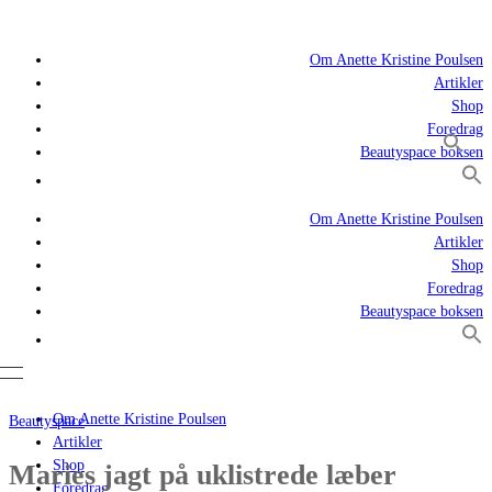
Om Anette Kristine Poulsen
Artikler
Shop
Foredrag
Beautyspace boksen
Om Anette Kristine Poulsen
Artikler
Shop
Foredrag
Beautyspace boksen
Om Anette Kristine Poulsen
Beautyspace
Artikler
Shop
Maries jagt på uklistrede læber
Foredrag