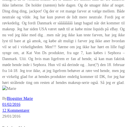
ikke læberne. De holder (næsten) hele dagen. Og de smager ikke af noget.
Ding ding ding, jackpot! Og der er ret mange farver at vælge mellem. Både
neutrale og vilde. Jeg har kun prøvet de lidt mere neutrale. Fordi jeg er
røvkedelig. Og fordi Danmark er såååååååå langt bagud når det kommer til
makeup. Jeg har siden USA været nødt til at købe mine liquids på eBay. Og
nu ved jeg ikke med dig…men når jeg ikke kan teste farven, har jeg ikke
lyst til bare at gå amok, og købe alt muligt i farver jeg ikke aner hvordan
vil se ud i virkeligheden. Men!!! Sørme om jeg ikke har hørt en lille fugl
synge om, at Kat Von Ds produkter, fra uge 7, kan købes i Sephora –
Danmark. Uiii. Og hvis man ligefrem er fan af hende, så kan man faktisk
møde hende inde i Sephora. Hun vil stå derinde og…lure(?) den 18. februar
fra 14-18. Jeg tror ikke, at jeg ligefrem behøver at røre ved hende, men jeg
er virkelig glad for at hendes produkter endelig kommer til DK, for jeg har
hørt strålende ting om resten af hendes makeup-serie også. Så jeg er glad.
By
Blogsitter Marie
01/02/2016
12 Kommentarer
29/01/2016