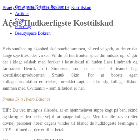
Om Anette Kristine Poulsen
Beautyspace
,
Beautyspaceprisen 2019
,
Kosttilskud
Artikler
Shop
Årets Hudkærligste Kosttilskud
Foredrag
Beautyspace Boksen
Hvis sundhed og skønhed skal smelte sammen, så ved vi godt, at det er det
lange seje træk, der virker. Vil du på hudfronten spice din indsats op, så gør
det i klogt selskab med forsker i kosttilskud til huden Lars Lindmark og
farmaceut Henrik Toft Simonsen, som er en del af teamet bag
kosttilskudsproducenten Smuuk Skin. For at booste egen
kollagenproduktion er tricket, forenklet sagt, at sikre sig kollagentilskud
sammen med C-vitamin – som tilfældet er her.
Smuuk Skin Hydro Balance
TIP:
Du ved muligvis allerede, at en hjemmelavet suppe kogt på ben, skind
og skrog er den bedste vej til at optage kollagen. Men for alle travle (eller
dovne) personer hører dagens vinder til blandt de hudklogeste løsninger i
2019 – tilmed et, der er til at betale.