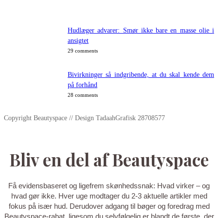
Hudlæger advarer: Smør ikke bare en masse olie i
ansigtet
29 comments
Bivirkninger så indgribende, at du skal kende dem
på forhånd
28 comments
Copyright Beautyspace // Design TadaahGrafisk 28708577
Bliv en del af Beautyspace
Få evidensbaseret og ligefrem skønhedssnak: Hvad virker – og
hvad gør ikke. Hver uge modtager du 2-3 aktuelle artikler med
fokus på især hud. Derudover adgang til bøger og foredrag med
Beautyspace-rabat, ligesom du selvfølgelig er blandt de første, der