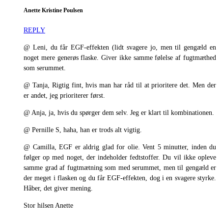
Anette Kristine Poulsen
REPLY
@ Leni, du får EGF-effekten (lidt svagere jo, men til gengæld en
noget mere generøs flaske. Giver ikke samme følelse af fugtmæthed
som serummet.
@ Tanja, Rigtig fint, hvis man har råd til at prioritere det. Men der
er andet, jeg prioriterer først.
@ Anja, ja, hvis du spørger dem selv. Jeg er klart til kombinationen.
@ Pernille S, haha, han er trods alt vigtig.
@ Camilla, EGF er aldrig glad for olie. Vent 5 minutter, inden du
følger op med noget, der indeholder fedtstoffer. Du vil ikke opleve
samme grad af fugtmætning som med serummet, men til gengæld er
der meget i flasken og du får EGF-effekten, dog i en svagere styrke.
Håber, det giver mening.
Stor hilsen Anette