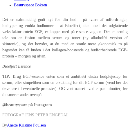
Beautyspace Boksen
Det er ualmindelig godt nyt for din hud – på tværs af udfordringer,
hudtyper og endda hudhumør – at Bioeffect, dem med det udglattende
vækstfaktorprotein EGF, er hoppet med på essence-vognen. Der er nemlig
tale om en fusion mellem serum og toner (ny alkoholfri version af
skintonic), og det betyder, at du med en smule mere økonomisk ro på
bagsædet kan få huden i det kollagen-boostende og hudforbedrende EGF-
protein – morgen og aften.
Bioeffect Essence
TIP:
Brug EGF-essence enten som et ambitiøst ekstra hudplejestep før
serum, eller simpelthen som en erstatning for dit EGF-serum (vend her det
døve øre til eventuelle protester). OG vent uanset hvad et par minutter, før
du smører andet ovenpå.
@beautyspace på Instagram
FOTOGRAF JENS PETER ENGEDAL
By
Anette Kristine Poulsen