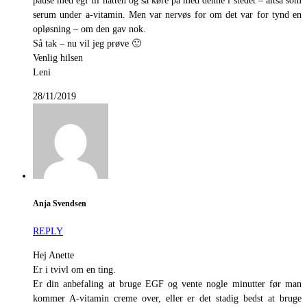
pause med egf til natten og så køre på med denne i stedet – altså som
serum under a-vitamin. Men var nervøs for om det var for tynd en
opløsning – om den gav nok.
Så tak – nu vil jeg prøve 🙂
Venlig hilsen
Leni
28/11/2019
Anja Svendsen
REPLY
Hej Anette
Er i tvivl om en ting.
Er din anbefaling at bruge EGF og vente nogle minutter før man
kommer A-vitamin creme over, eller er det stadig bedst at bruge