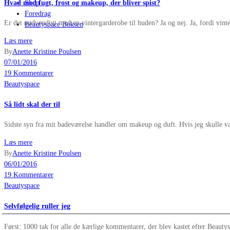
Hvad med fugt, frost og makeup, der bliver spist?
Shop
Foredrag
Er det nødvendigt med en vintergarderobe til huden? Ja og nej. Ja, fordi vint
Beautyspace Boksen
Læs mere
By
Anette Kristine Poulsen
07/01/2016
19 Kommentarer
Beautyspace
Så lidt skal der til
Sidste syn fra mit badeværelse handler om makeup og duft. Hvis jeg skulle væ
Læs mere
By
Anette Kristine Poulsen
06/01/2016
19 Kommentarer
Beautyspace
Selvfølgelig ruller jeg
Først: 1000 tak for alle de kærlige kommentarer, der blev kastet efter Beauty