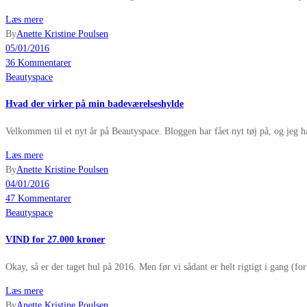
Læs mere
By
Anette Kristine Poulsen
05/01/2016
36 Kommentarer
Beautyspace
Hvad der virker på min badeværelseshylde
Velkommen til et nyt år på Beautyspace. Bloggen har fået nyt tøj på, og jeg hå
Læs mere
By
Anette Kristine Poulsen
04/01/2016
47 Kommentarer
Beautyspace
VIND for 27.000 kroner
Okay, så er der taget hul på 2016. Men før vi sådant er helt rigtigt i gang (for
Læs mere
By
Anette Kristine Poulsen