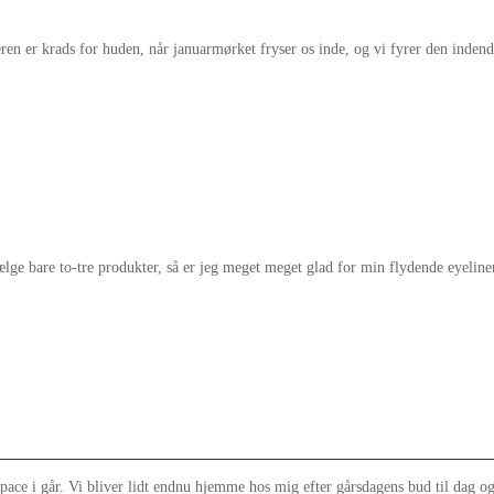
eren er krads for huden, når januarmørket fryser os inde, og vi fyrer den inden
lge bare to-tre produkter, så er jeg meget meget glad for min flydende eyeline
space i går. Vi bliver lidt endnu hjemme hos mig efter gårsdagens bud til dag og