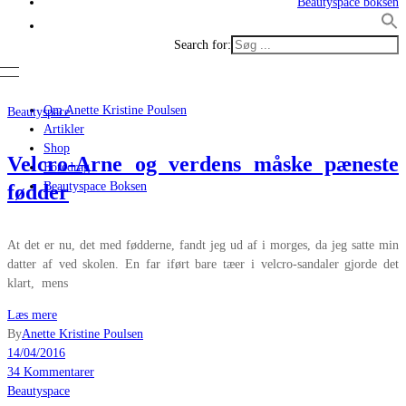
Beautyspace boksen
Search for:
Om Anette Kristine Poulsen
Beautyspace
Artikler
Shop
Velcro-Arne og verdens måske pæneste
Foredrag
Beautyspace Boksen
fødder
At det er nu, det med fødderne, fandt jeg ud af i morges, da jeg satte min
datter af ved skolen. En far iført bare tæer i velcro-sandaler gjorde det
klart, mens
Læs mere
By
Anette Kristine Poulsen
14/04/2016
34 Kommentarer
Beautyspace