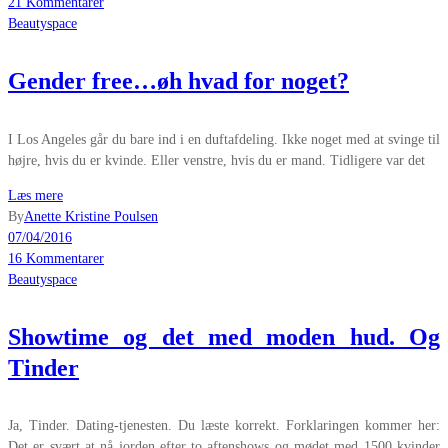
21 Kommentarer
Beautyspace
Gender free…øh hvad for noget?
I Los Angeles går du bare ind i en duftafdeling. Ikke noget med at svinge til
højre, hvis du er kvinde. Eller venstre, hvis du er mand. Tidligere var det
Læs mere
By
Anette Kristine Poulsen
07/04/2016
16 Kommentarer
Beautyspace
Showtime og det med moden hud. Og
Tinder
Ja, Tinder. Dating-tjenesten. Du læste korrekt. Forklaringen kommer her:
Det er svært at nå jorden efter to aftenshows og mødet med 1500 kvinder