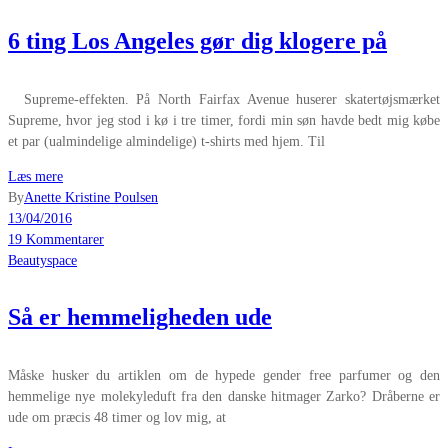
6 ting Los Angeles gør dig klogere på
Supreme-effekten. På North Fairfax Avenue huserer skatertøjsmærket
Supreme, hvor jeg stod i kø i tre timer, fordi min søn havde bedt mig købe
et par (ualmindelige almindelige) t-shirts med hjem. Til
Læs mere
By
Anette Kristine Poulsen
13/04/2016
19 Kommentarer
Beautyspace
Så er hemmeligheden ude
Måske husker du artiklen om de hypede gender free parfumer og den
hemmelige nye molekyleduft fra den danske hitmager Zarko? Dråberne er
ude om præcis 48 timer og lov mig, at