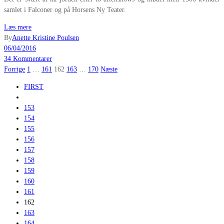
samlet i Falconer og på Horsens Ny Teater.
Læs mere
By
Anette Kristine Poulsen
06/04/2016
34 Kommentarer
Indlægsinddeling
Forrige
1
…
161
162
163
…
170
Næste
FIRST
153
154
155
156
157
158
159
160
161
162
163
164