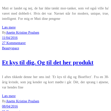
Muti er landet og nej, de har ikke tænkt mor-tanker, som vel også ville ha'
været med dobbelt-t. Hvis det var. Navnet står for modern, unique, true,
intelligent. For mig er Muti dine pengene
Læs mere
By
Anette Kristine Poulsen
11/04/2016
27 Kommentarer
Beautyspace
Et kys til dig. Og til det her produkt
I aftes tikkede denne her sms ind: 'Et kys til dig og Bioeffect'. Fra en 38-
årig kvinde, som jeg kender og kort mødte i går. Dét, der sprang i øjnene,
var hendes fine
Læs mere
By
Anette Kristine Poulsen
08/04/2016