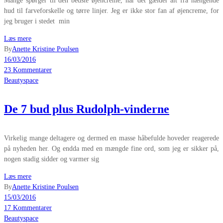
Mange spørger til den bedste øjencreme, når det gælder alt fra hængende
hud til farveforskelle og tørre linjer. Jeg er ikke stor fan af øjencreme, for
jeg bruger i stedet min
Læs mere
By
Anette Kristine Poulsen
16/03/2016
23 Kommentarer
Beautyspace
De 7 bud plus Rudolph-vinderne
Virkelig mange deltagere og dermed en masse håbefulde hoveder reagerede
på nyheden her. Og endda med en mængde fine ord, som jeg er sikker på,
nogen stadig sidder og varmer sig
Læs mere
By
Anette Kristine Poulsen
15/03/2016
17 Kommentarer
Beautyspace