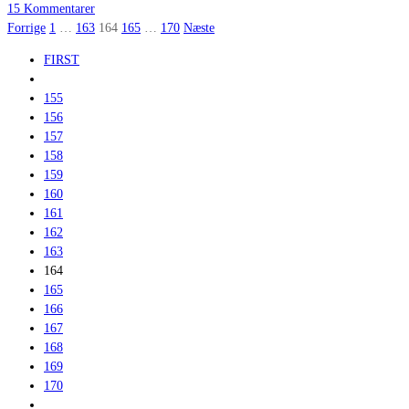
15 Kommentarer
Indlægsinddeling
Forrige
1
…
163
164
165
…
170
Næste
FIRST
155
156
157
158
159
160
161
162
163
164
165
166
167
168
169
170