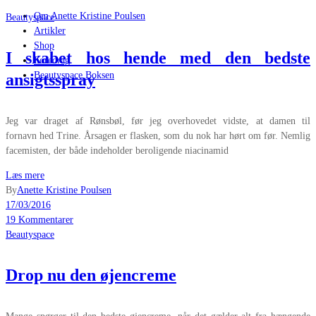
Om Anette Kristine Poulsen
Beautyspace
Artikler
Shop
I skabet hos hende med den bedste
Foredrag
Beautyspace Boksen
ansigtsspray
Jeg var draget af Rønsbøl, før jeg overhovedet vidste, at damen til
fornavn hed Trine. Årsagen er flasken, som du nok har hørt om før. Nemlig
facemisten, der både indeholder beroligende niacinamid
Læs mere
By
Anette Kristine Poulsen
17/03/2016
19 Kommentarer
Beautyspace
Drop nu den øjencreme