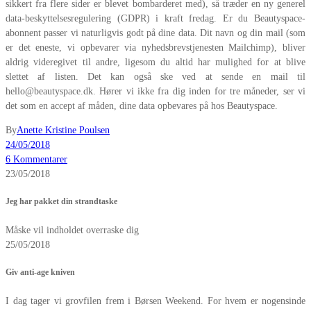
sikkert fra flere sider er blevet bombarderet med), så træder en ny generel
data-beskyttelsesregulering (GDPR) i kraft fredag. Er du Beautyspace-
abonnent passer vi naturligvis godt på dine data. Dit navn og din mail (som
er det eneste, vi opbevarer via nyhedsbrevstjenesten Mailchimp), bliver
aldrig videregivet til andre, ligesom du altid har mulighed for at blive
slettet af listen. Det kan også ske ved at sende en mail til
hello@beautyspace.dk. Hører vi ikke fra dig inden for tre måneder, ser vi
det som en accept af måden, dine data opbevares på hos Beautyspace.
By
Anette Kristine Poulsen
24/05/2018
6 Kommentarer
23/05/2018
Jeg har pakket din strandtaske
Måske vil indholdet overraske dig
25/05/2018
Giv anti-age kniven
I dag tager vi grovfilen frem i Børsen Weekend. For hvem er nogensinde