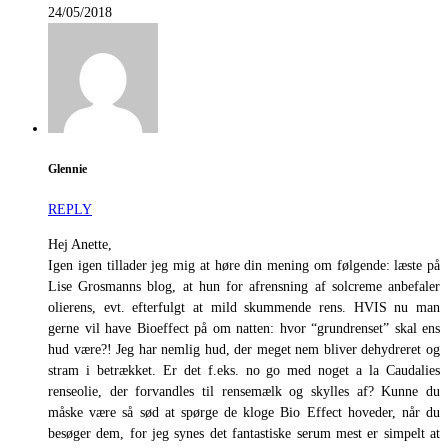
24/05/2018
Glennie
REPLY
Hej Anette,
Igen igen tillader jeg mig at høre din mening om følgende: læste på
Lise Grosmanns blog, at hun for afrensning af solcreme anbefaler
olierens, evt. efterfulgt at mild skummende rens. HVIS nu man
gerne vil have Bioeffect på om natten: hvor “grundrenset” skal ens
hud være?! Jeg har nemlig hud, der meget nem bliver dehydreret og
stram i betrækket. Er det f.eks. no go med noget a la Caudalies
renseolie, der forvandles til rensemælk og skylles af? Kunne du
måske være så sød at spørge de kloge Bio Effect hoveder, når du
besøger dem, for jeg synes det fantastiske serum mest er simpelt at