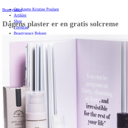
Om Anette Kristine Poulsen
Beautyspace
Artikler
Shop
Dagens plaster er en gratis solcreme
Foredrag
Beautyspace Boksen