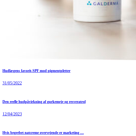
Hudlægens favorit-SPF mod pigmentpletter
31/05/2022
Den reelle hudpåvirkning af gurkemeje og resveratrol
12/04/2023
Hvis begrebet natcreme overvejende er marketing …