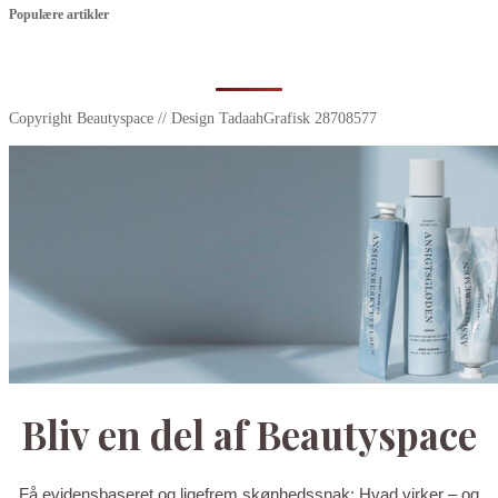
Populære artikler
Copyright Beautyspace // Design TadaahGrafisk 28708577
Bliv en del af Beautyspace
Få evidensbaseret og ligefrem skønhedssnak: Hvad virker – og