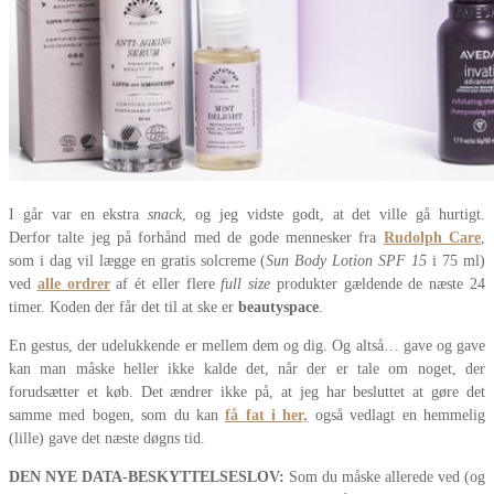
I går var en ekstra
snack
, og jeg vidste godt, at det ville gå hurtigt.
Derfor talte jeg på forhånd med de gode mennesker fra
Rudolph Care
,
som i dag vil lægge en gratis solcreme (
Sun Body Lotion SPF 15
i 75 ml)
ved
alle ordrer
af ét eller flere
full size
produkter gældende de næste 24
timer. Koden der får det til at ske er
beautyspace
.
En gestus, der udelukkende er mellem dem og dig. Og altså… gave og gave
kan man måske heller ikke kalde det, når der er tale om noget, der
forudsætter et køb. Det ændrer ikke på, at jeg har besluttet at gøre det
samme med bogen, som du kan
få fat i her,
også vedlagt en hemmelig
(lille) gave det næste døgns tid.
DEN NYE DATA-BESKYTTELSESLOV:
Som du måske allerede ved (og