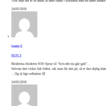
Tror ikke det er så smart at køre rundt i trafikken med en sheet maske
24/05/2018
Louise T.
REPLY
Bioderma Atoderm SOS Spray til “hvis-det-nu-går-galt”…
Selvom den virker lidt fedtet, når man får den på, så er den dejlig kl
…Og så lige solhatten 😉
24/05/2018