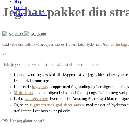
Shop
Jeg har pakket din str
Foredrag
Beautyspace Boksen
Gad vide om folk ikke arbejder mere? I hvert fald flyder mit
feed
på
Instag
Så.
Hvis jeg skulle pakke din strandtaske, så ville den indeholde:
Udover vand og læsestof til skyggen, så vil jeg pakke solbeskyttel
Danmark i denne uge.
Lindrende
fugtspray
proppet med fugtbinding og beroligende mælkesy
Multi-salve
med beroligende lavendel (som jo også holder myg væk). Til 
Lækre
vådservietter
, hvor dem fra Amazing Space også klarer ansigtet
Og så en
fugtmættende god sheet-maske
med masser af hyaluron ti
trafikanter. Især hvis du er på cykel.
PS:
Har jeg glemt noget?