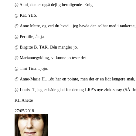
@ Anni, den er også dejlig beroligende. Enig.
@ Kat, YES.
@ Anne Mette, og ved du hvad…jeg havde den solhat med i tankerne, f
@ Pernille, åh ja.
@ Birgitte B, TAK. Dén mangler jo.
@ Mariannegylding, vi kunne jo teste det.
@ Tini Tina…jojo.
@ Anne-Marie H….du har en pointe, men det er en lidt længere snak, n
@ Louise T, jeg er både glad for den og LRP’s nye zink-spray (SÅ fin
KH Anette
27/05/2018