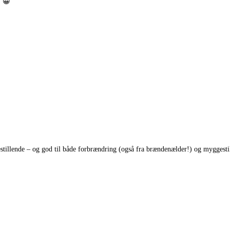
! 😀
øestillende – og god til både forbrændring (også fra brændenælder!) og myggest