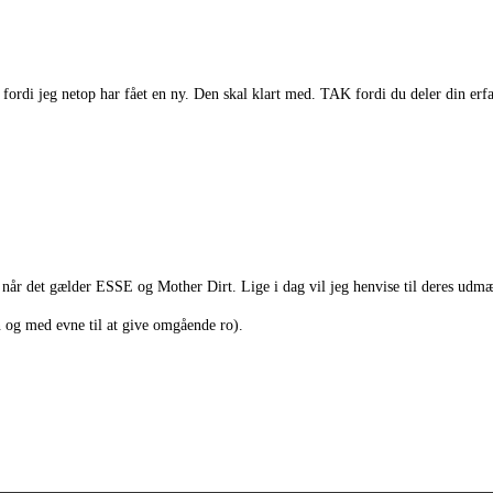
ordi jeg netop har fået en ny. Den skal klart med. TAK fordi du deler din erf
år det gælder ESSE og Mother Dirt. Lige i dag vil jeg henvise til deres udmæ
 og med evne til at give omgående ro).