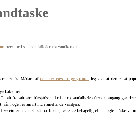
andtaske
ram
over med sandede billeder fra vandkanten.
sescremen fra Mádara af
den her væsentlige grund
.
Jeg ved, at den er så popu
rebakterier.
alt fra salttørre hårspidser til rifter og sandalhæle efter en omgang gør-det-s
, når nogen er smurt ind i smeltende vaniljeis.
l køreturen hjem: Godt for huden, kølende behagelig efter nogle måske varme 