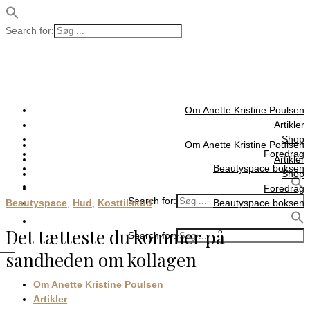
Search for:
Om Anette Kristine Poulsen
Artikler
Shop
Om Anette Kristine Poulsen
Foredrag
Artikler
Beautyspace boksen
Shop
Foredrag
Search for:
Beautyspace
,
Hud
,
Kosttilskud
Beautyspace boksen
Det tætteste du kommer på
Search for:
sandheden om kollagen
Om Anette Kristine Poulsen
Artikler