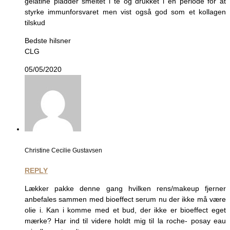
gelatine pladder smeltet i te og drukket i en periode for at
styrke immunforsvaret men vist også god som et kollagen
tilskud
Bedste hilsner
CLG
05/05/2020
Christine Cecilie Gustavsen
REPLY
Lækker pakke denne gang hvilken rens/makeup fjerner
anbefales sammen med bioeffect serum nu der ikke må være
olie i. Kan i komme med et bud, der ikke er bioeffect eget
mærke? Har ind til videre holdt mig til la roche- posay eau