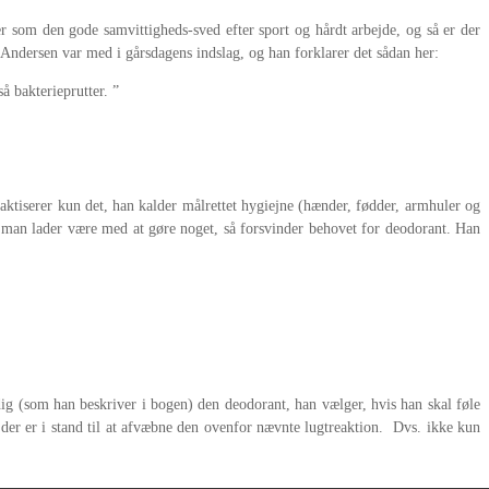
r som den gode samvittigheds-sved efter sport og hårdt arbejde, og så er der
g Andersen var med i gårsdagens indslag, og han forklarer det sådan her:
å bakterieprutter. ”
aktiserer kun det, han kalder målrettet hygiejne (hænder, fødder, armhuler og
is man lader være med at gøre noget, så forsvinder behovet for deodorant. Han
adig (som han beskriver i bogen) den deodorant, han vælger, hvis han skal føle
, der er i stand til at afvæbne den ovenfor nævnte lugtreaktion. Dvs. ikke kun