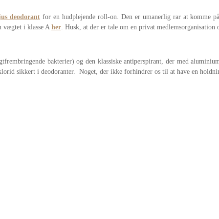
us deodorant
for en hudplejende roll-on. Den er umanerlig rar at komme på 
n vægtet i klasse A
her
. Husk, at der er tale om en privat medlemsorganisation
 lugtfrembringende bakterier) og den klassiske antiperspirant, der med alumini
d sikkert i deodoranter. Noget, der ikke forhindrer os til at have en holdning 