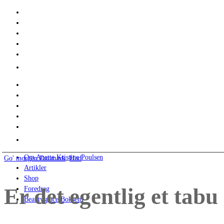
Om Anette Kristine Poulsen
Go' morgen Danmark
,
Hud
Artikler
Shop
Er det egentlig et tabu
Foredrag
Beautyspace Boksen