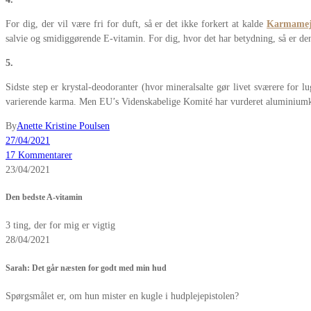
For dig, der vil være fri for duft, så er det ikke forkert at kalde
Karmamej
salvie og smidiggørende E-vitamin. For dig, hvor det har betydning, så er de
5.
Sidste step er krystal-deodoranter (hvor mineralsalte gør livet sværere for
varierende karma. Men EU’s Videnskabelige Komité har vurderet aluminiumklori
By
Anette Kristine Poulsen
27/04/2021
17 Kommentarer
23/04/2021
Den bedste A-vitamin
3 ting, der for mig er vigtig
28/04/2021
Sarah: Det går næsten for godt med min hud
Spørgsmålet er, om hun mister en kugle i hudplejepistolen?