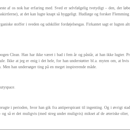
te af os nok har erfaring med. Sved er selvfølgelig tvetydigt – den, der løbe
resskirtlerne), at det kan lugte knapt så hyggeligt. Hudlæge og forsker Flemmin
niske stoffer i sveden og udskiller fordøjelsesgas. Firkantet sagt er lugten alts
en Clean. Han har ikke været i bad i fem år og påstår, at han ikke lugter. Pr
ule. Ikke at jeg er enig i det hele, for han understøtter bl.a. myten om, at hv
on. Men han undersøger ting på en meget inspirerende måde.
autyspace.
ugte i perioden, hvor han gik fra antiperspirant til ingenting. Og i øvrigt st
– og så er det muligvis (med streg under muligvis) mikset af de æteriske olier