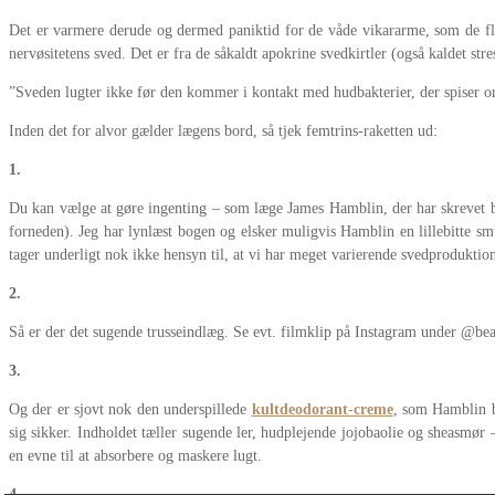
Det er varmere derude og dermed paniktid for de våde vikararme, som de fles
nervøsitetens sved. Det er fra de såkaldt apokrine svedkirtler (også kaldet st
”Sveden lugter ikke før den kommer i kontakt med hudbakterier, der spiser orga
Inden det for alvor gælder lægens bord, så tjek femtrins-raketten ud:
1.
Du kan vælge at gøre ingenting – som læge James Hamblin, der har skrevet bog
forneden). Jeg har lynlæst bogen og elsker muligvis Hamblin en lillebitte sm
tager underligt nok ikke hensyn til, at vi har meget varierende svedprodukti
2.
Så er der det sugende trusseindlæg. Se evt. filmklip på Instagram under @be
3.
Og der er sjovt nok den underspillede
kultdeodorant-creme
, som Hamblin br
sig sikker. Indholdet tæller sugende ler, hudplejende jojobaolie og sheasmør 
en evne til at absorbere og maskere lugt.
4.