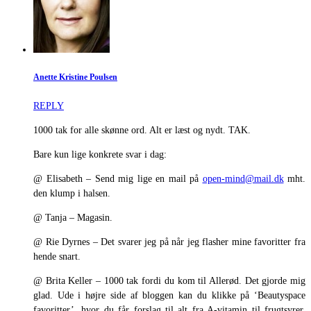
Anette Kristine Poulsen
REPLY
1000 tak for alle skønne ord. Alt er læst og nydt. TAK.
Bare kun lige konkrete svar i dag:
@ Elisabeth – Send mig lige en mail på
open-mind@mail.dk
mht.
den klump i halsen.
@ Tanja – Magasin.
@ Rie Dyrnes – Det svarer jeg på når jeg flasher mine favoritter fra
hende snart.
@ Brita Keller – 1000 tak fordi du kom til Allerød. Det gjorde mig
glad. Ude i højre side af bloggen kan du klikke på ‘Beautyspace
favoritter’, hvor du får forslag til alt fra A-vitamin til frugtsyrer.