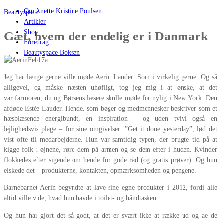
Om Anette Kristine Poulsen
Beautyspace
Artikler
Shop
Gæt, hvem der endelig er i Danmark
Foredrag
Beautyspace Boksen
Jeg har længe gerne ville møde Aerin Lauder. Som i virkelig gerne. Og så
alligevel, og måske næsten uhøfligt, tog jeg mig i at ønske, at det
var farmoren, du og Børsens læsere skulle møde for nylig i New York. Den
afdøde Estée Lauder. Hende, som bøger og medmennesker beskriver som et
hæsblæsende energibundt, en inspiration – og uden tvivl også en
lejlighedsvis plage – for sine omgivelser. ”Get it done yesterday”, lød det
vist ofte til medarbejderne. Hun var samtidig typen, der brugte tid på at
kigge folk i øjnene, røre dem på armen og se dem efter i huden. Kvinder
flokkedes efter sigende om hende for gode råd (og gratis prøver). Og hun
elskede det – produkterne, kontakten, opmærksomheden og pengene.
Barnebarnet Aerin begyndte at lave sine egne produkter i 2012, fordi alle
altid ville vide, hvad hun havde i toilet- og håndtasken.
Og hun har gjort det så godt, at det er svært ikke at række ud og ae de