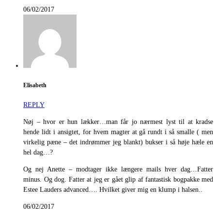
06/02/2017
Elisabeth
REPLY
Nøj – hvor er hun lækker…man får jo nærmest lyst til at kradse
hende lidt i ansigtet, for hvem magter at gå rundt i så smalle ( men
virkelig pæne – det indrømmer jeg blankt) bukser i så høje hæle en
hel dag…?
Og nej Anette – modtager ikke længere mails hver dag…Fatter
minus. Og dog. Fatter at jeg er gået glip af fantastisk bogpakke med
Estee Lauders advanced…. Hvilket giver mig en klump i halsen..
06/02/2017