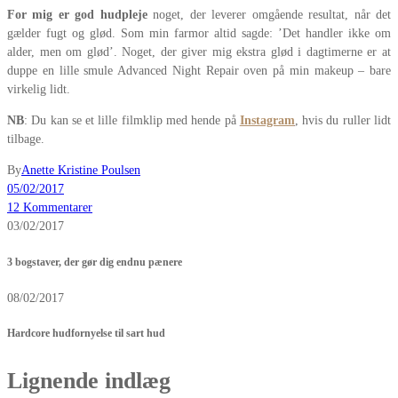
For mig er god hudpleje
noget, der leverer omgående resultat, når det
gælder fugt og glød. Som min farmor altid sagde: ’Det handler ikke om
alder, men om glød’. Noget, der giver mig ekstra glød i dagtimerne er at
duppe en lille smule Advanced Night Repair oven på min makeup – bare
virkelig lidt.
NB
: Du kan se et lille filmklip med hende på
Instagram
, hvis du ruller lidt
tilbage.
By
Anette Kristine Poulsen
05/02/2017
12 Kommentarer
03/02/2017
3 bogstaver, der gør dig endnu pænere
08/02/2017
Hardcore hudfornyelse til sart hud
Lignende indlæg