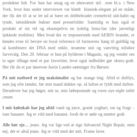
produkter lidt. For hun har smag og en ubesværet stil…som bl.a. i New
York, hvor hun under interviewet var klædt klassisk-elegant på en måde,
der fik det til at se let ud at bære en dobbeltradet cremehvid uld-habit og
tynde, tætsiddende bukser med pressefolder. Samtidig er hun også et
produkt af sin tid og eksempelvis en tydelig Insta-fan (der jævntligt
tjekkede mobilen). Men hvad der er imponerende med AERIN brandet, er
hendes evne til bevare en loyal reference til farmorens hang til guldlåg og
så kombinere det DNA med enkle, stramme snit og vanvittig stilsikre
farvevalg. Den 20. februar er hun på hylderne i Magasin, og jeg vender om
to uger tilbage med et par favoritter, hvor også indholdet gør ekstra godt.
Her får du et par løsrevne Aerin Lauder-sætninger fra Børsen:
På mit natbord er jeg maksimalist
og har mange ting: Altid et duftlys,
som jeg ofte tænder, før min mand dukker op, så luften er fyldt med duften.
Derudover har jeg bøger, mit ur, min læbepomade og vores nye
night table
cream
.
I mit køleskab har jeg altid
vand og juice, græsk yoghurt, ost og frugt –
især bananer. Jeg er vild med bananer, fordi de er søde og mætter godt.
Alle bør eje…
jeans. Jeg var lige ved at sige Advanced Night Repair, men
nej, det er altså jeans. Jeg er vild med det snit, Frame laver.