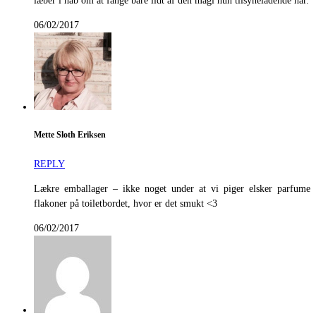
læber i håb om at fange bare lidt af den magi hun tilsyneladende har.
06/02/2017
Mette Sloth Eriksen
REPLY
Lækre emballager – ikke noget under at vi piger elsker parfume
flakoner på toiletbordet, hvor er det smukt <3
06/02/2017