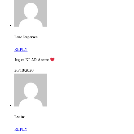
Lene Jespersen
REPLY
Jeg er KLAR Anette
26/10/2020
Louise
REPLY