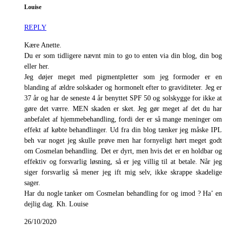
Louise
REPLY
Kære Anette.
Du er som tidligere nævnt min to go to enten via din blog, din bog
eller her.
Jeg døjer meget med pigmentpletter som jeg formoder er en
blanding af ældre solskader og hormonelt efter to graviditeter. Jeg er
37 år og har de seneste 4 år benyttet SPF 50 og solskygge for ikke at
gøre det værre. MEN skaden er sket. Jeg gør meget af det du har
anbefalet af hjemmebehandling, fordi der er så mange meninger om
effekt af købte behandlinger. Ud fra din blog tænker jeg måske IPL
beh var noget jeg skulle prøve men har fornyeligt hørt meget godt
om Cosmelan behandling. Det er dyrt, men hvis det er en holdbar og
effektiv og forsvarlig løsning, så er jeg villig til at betale. Når jeg
siger forsvarlig så mener jeg ift mig selv, ikke skrappe skadelige
sager.
Har du nogle tanker om Cosmelan behandling for og imod ? Ha’ en
dejlig dag. Kh. Louise
26/10/2020