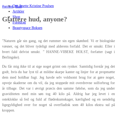
Om Anette Kristine Poulsen
#seriøst
,
Hud
Artikler
Shop
Glattere hud, anyone?
Foredrag
Beautyspace Boksen
”Naturen går sin gang, og det rummer sin egen skønhed. Vi er biologiske
væsner, og det bliver tydeligt med alderens forfald. Det er smukt. Eller i
hvert fald delvist smukt. ” HANNE-VIBEKE HOLST, forfatter (sagt i
Berlingske).
Du får mig ikke til at sige noget grimt om rynker. Samtidig forstår jeg det
godt, hvis du har lyst til at mildne skarpe kanter og linjer for at propmætte
dem med holdbar fugt. Jeg havde selv voldsomt brug for at gøre noget,
opveje skaderne om du vil, da jeg stoppede mit overdrevne solforbrug for
år tilbage. Det var i øvrigt præcis den samme følelse, som da jeg under
graviditeten med min søn tog 40 kilo på. Aldrig har jeg levet i en
osteklokke så fed og fuld af flødeskumskager, kærlighed og en uendelig
ligegyldighed over for noget så overfladisk som 40 kilos ekstra sul på
kroppen.