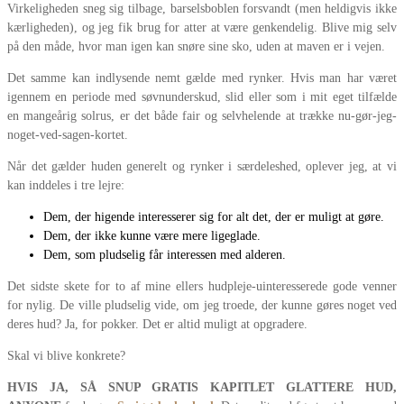
Virkeligheden sneg sig tilbage, barselsboblen forsvandt (men heldigvis ikke
kærligheden), og jeg fik brug for atter at være genkendelig. Blive mig selv
på den måde, hvor man igen kan snøre sine sko, uden at maven er i vejen.
Det samme kan indlysende nemt gælde med rynker. Hvis man har været
igennem en periode med søvnunderskud, slid eller som i mit eget tilfælde
en mangeårig solrus, er det både fair og selvhelende at trække nu-gør-jeg-
noget-ved-sagen-kortet.
Når det gælder huden generelt og rynker i særdeleshed, oplever jeg, at vi
kan inddeles i tre lejre:
Dem, der higende interesserer sig for alt det, der er muligt at gøre.
Dem, der ikke kunne være mere ligeglade.
Dem, som pludselig får interessen med alderen.
Det sidste skete for to af mine ellers hudpleje-uinteresserede gode venner
for nylig. De ville pludselig vide, om jeg troede, der kunne gøres noget ved
deres hud? Ja, for pokker. Det er altid muligt at opgradere.
Skal vi blive konkrete?
HVIS JA, SÅ SNUP GRATIS KAPITLET GLATTERE HUD,