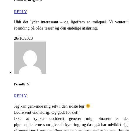
Linda Nedergaard
REPLY
Uhh det lyder interessant – og ligefrem en milepæl. Vi venter i
spænding på både teaser og den endelige afsløring.
26/10/2020
Pernille+S
REPLY
Jeg kan genkende mig selv i den sidste lejr
Bedre sent end aldrig. Og godt for det!
Ikke at rynker decideret generer mig. Snarere er det
pigmentpletterne som giver bekymring, og da også har udviklet sig,
så gevækster i ansigtet flere gange har været under kniven. Jeg er