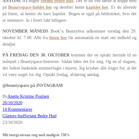
ANYONE
fra bogen
Seriøst bedre hud
. Det er dit ved første at hoppe med
på
Beautyspace-holdet her
og derefter hente
kapitlet her
. Er du allerede
på listen, så henter du bare kapitlet. Bogen er også på biblioteket, hvis det
er nemmere. Jo i hvert fald billigere.
NOVEMBER MÅNEDS
Book’n Beautybox udkommer torsdag den 29.
oktober kl. 7.00. Alle fra
listen her
får automatisk en mail om indhold og
detaljer.
PÅ FREDAG
DEN 30. OKTOBER
kommer der en optakt herinde til en
milepæl i Beautyspace-historien. Sådan føles det for mig. Og en af slagsen,
der fodrer baskende sommerfugle i maven. Jeg krydser alle fingre for, at det
vil være noget for dig. Optakt fredag, afsløring søndag.
@beautyspace på INSTAGRAM
By
Anette Kristine Poulsen
26/10/2020
14 Kommentarer
Glattere hud
Seriøst Bedre Hud
23/10/2020
Mit energi-niveau steg med muligvis 750%