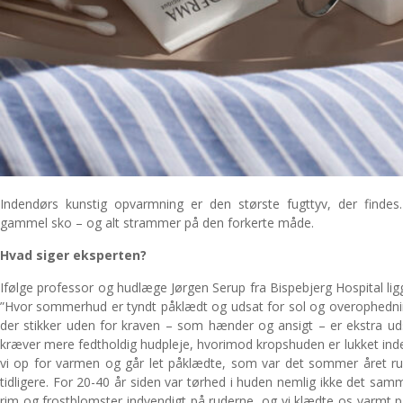
Indendørs kunstig opvarmning er den største fugttyv, der findes
gammel sko – og alt strammer på den forkerte måde.
Hvad siger eksperten?
Ifølge professor og hudlæge Jørgen Serup fra Bispebjerg Hospital ligg
”Hvor sommerhud er tyndt påklædt og udsat for sol og overophedning
der stikker uden for kraven – som hænder og ansigt – er ekstra uds
kræver mere fedtholdig hudpleje, hvorimod kropshuden er lukket inde b
vi op for varmen og går let påklædte, som var det sommer året r
tidligere. For 20-40 år siden var tørhed i huden nemlig ikke det s
rim og frostblomster indvendigt på ruderne, og vi klædte os varmt p