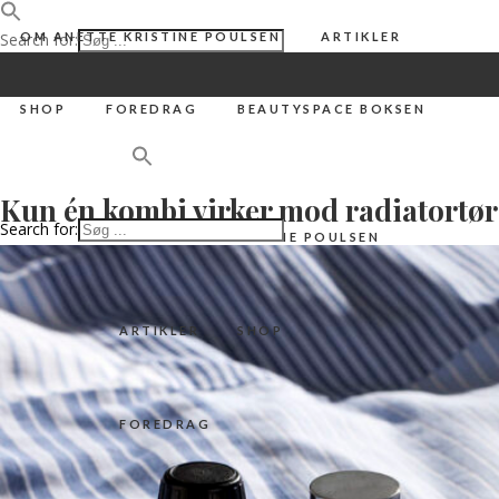
Search for:
OM ANETTE KRISTINE POULSEN
ARTIKLER
SHOP
FOREDRAG
BEAUTYSPACE BOKSEN
#SERIØST
,
A-VITAMIN CREME
,
BEAUTYSPACE
,
HUD
Kun én kombi virker mod radiatortø
Search for:
OM ANETTE KRISTINE POULSEN
ARTIKLER
SHOP
FOREDRAG