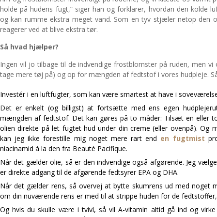
holde på hudens fugt,” siger han og forklarer, hvordan den kolde l
og kan rumme ekstra meget vand. Som en tyv stjæler netop den o
reagerer ved at blive ekstra tør.
Så hvad hjælper?
Ingen vil jo tilbage til de indvendige frostblomster på ruden, men v
tage mere tøj på) og op for mængden af fedtstof i vores hudpleje. Så
Investér i en luftfugter, som kan være smartest at have i soveværelse
Det er enkelt (og billigst) at fortsætte med ens egen hudplejer
mængden af fedtstof. Det kan gøres på to måder: Tilsæt en eller to
olien direkte på let fugtet hud under din creme (eller ovenpå). Og m
kan jeg ikke forestille mig noget mere rart end
en fugtmist
pro
niacinamid á la den fra Beauté Pacifique.
Når det gælder olie, så er den indvendige også afgørende. Jeg vælger
er direkte adgang til de afgørende fedtsyrer EPA og DHA.
Når det gælder rens, så overvej at bytte skumrens ud med noget 
om din nuværende rens er med til at strippe huden for de fedtstoffer,
Og hvis du skulle være i tvivl, så vil A-vitamin altid gå ind og vi