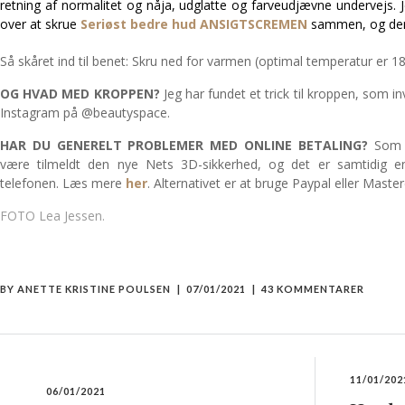
retning af normalitet og nåja, udglatte og farveudjævne undervejs
over at skrue
Seriøst bedre hud ANSIGTSCREMEN
sammen, og den e
Så skåret ind til benet: Skru ned for varmen (optimal temperatur er 18
OG HVAD MED KROPPEN?
Jeg har fundet et trick til kroppen, som i
Instagram på @beautyspace.
HAR DU GENERELT PROBLEMER MED ONLINE BETALING?
Som n
være tilmeldt den nye Nets 3D-sikkerhed, og det er samtidig 
telefonen. Læs mere
her
. Alternativet er at bruge Paypal eller Master
FOTO Lea Jessen.
BY
ANETTE KRISTINE POULSEN
07/01/2021
43 KOMMENTARER
11/01/202
06/01/2021