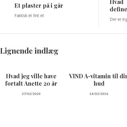
Hvad
Et plaster på i går
define
Faktisk et fint et
Der er in
Lignende indlæg
Hvad jeg ville have
VIND A-vitamin til di
fortalt Anette 20 år
hud
27/02/2020
14/02/2016