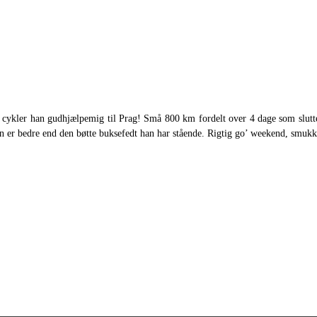
cykler han gudhjælpemig til Prag! Små 800 km fordelt over 4 dage som slutter 
 er bedre end den bøtte buksefedt han har stående. Rigtig go’ weekend, smukke