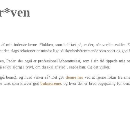
 r*ven
af min inderste kerne. Flokken, som helt tæt på, er der, når verden vakler. E
t den slags relationer er mindst lige så skønhedsfremmende som sport og god 
n, Peder, der også er professionel løbeentusiast, som i sin tid tippede mig 
 er du aldrig i tvivl, om du skal af sted’, sagde han. Og det virker.
agpå benet), og hvad virker så? Det gør
denne her
ved at fjerne fokus fra sme
ange ture, som kræver god
buksecreme
, og hvor der er bred begejstring for den