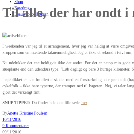
Shop
Til alle, der har ondt i
Foredrag
Beautyspace Boksen
I weekenden var jeg til et arrangement, hvor jeg var heldig at være omgivet 
kroppen som en mættende taknemmelighed. Jeg er ikke et sekund i tvivl om, a
Nu udelukker det ene heldigvis ikke det andet. For det er netop min gode ve
stueplante end den udendørs type: ’Løb dagligt og bare 3 hurtige kilometer. Så
I øjeblikket er han imidlertid skadet med en forstrækning, der gør ondt (b
cykelfolk – ikke bare typerne, der tramper ned til bageren. Nej, vi taler l
gjort det virkeligt fint.
SNUP TIPPET:
Du finder hele den lille serie
her
.
By
Anette Kristine Poulsen
10/11/2016
9 Kommentarer
09/11/2016