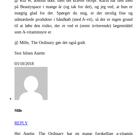
@ Kia W, absolut ikke, men det kræver recept. Karin har læst med
på Beautyspace i mange år (og tak for det), og jeg ved, at hun er
mægtig glad for det. Spørger du mig, er der utrolig fine og
udmærkede produkter i håndkøb (med A-vit), så der er ingen grund
til at løbe den risiko, der er ved et (nemt irriterende) lægemiddel
som A-vitaminsyre er.
@ Mille, The Ordinary gør det også godt.
Stor hilsen Anette
03/10/2018
Mille
REPLY
Hej Anette. The Ordinary har en masse forskellige a-vitamin