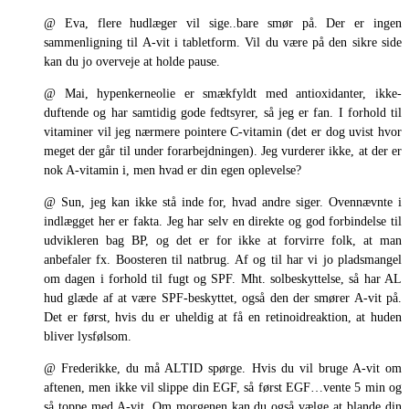
@ Eva, flere hudlæger vil sige..bare smør på. Der er ingen
sammenligning til A-vit i tabletform. Vil du være på den sikre side
kan du jo overveje at holde pause.
@ Mai, hypenkerneolie er smækfyldt med antioxidanter, ikke-
duftende og har samtidig gode fedtsyrer, så jeg er fan. I forhold til
vitaminer vil jeg nærmere pointere C-vitamin (det er dog uvist hvor
meget der går til under forarbejdningen). Jeg vurderer ikke, at der er
nok A-vitamin i, men hvad er din egen oplevelse?
@ Sun, jeg kan ikke stå inde for, hvad andre siger. Ovennævnte i
indlægget her er fakta. Jeg har selv en direkte og god forbindelse til
udvikleren bag BP, og det er for ikke at forvirre folk, at man
anbefaler fx. Boosteren til natbrug. Af og til har vi jo pladsmangel
om dagen i forhold til fugt og SPF. Mht. solbeskyttelse, så har AL
hud glæde af at være SPF-beskyttet, også den der smører A-vit på.
Det er først, hvis du er uheldig at få en retinoidreaktion, at huden
bliver lysfølsom.
@ Frederikke, du må ALTID spørge. Hvis du vil bruge A-vit om
aftenen, men ikke vil slippe din EGF, så først EGF…vente 5 min og
så toppe med A-vit. Om morgenen kan du også vælge at blande din