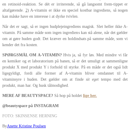
en retinoid-reaktion. Se dét er irriterende, så gå langsomt frem-tippet er
altafgørende.
2)
A-vitamin er ikke en speciel kostbar ingrediens, så nogen
kan måske have en interesse i at dyrke tvivlen.
Når det er sagt, så er ingen hudplejeingrediens magisk. Slet heller ikke A-
vitamin. På samme måde som ingen ingrediens kan stå alene, når det gælder
om at gøre huden godt. Det kræver en holdindsats på samme måde, som vi
kender det fra kosten.
SPØRGSMÅL OM A-VITAMIN?
Hvis ja, så fyr løs. Med mindre vi får
en kemiker og et laboratorium på banen, så er det umuligt at sammenligne
produkt X med produkt Y i forhold til styrke. På en måde er det også lidt
ligegyldigt, fordi alle former af A-vitamin bliver omdannet til A-
vitaminsyre i huden. Det gælder om at finde
sit eget
tempo med det
produkt, man har. Og husk tålmodighed.
MERE AF BEAUTYSPACE?
Så hop på holdet
lige her
.
@beautyspace på INSTAGRAM
FOTO: SKINSENSE HERNING
By
Anette Kristine Poulsen