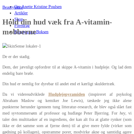
Om Anette Kristine Poulsen
Beautyspace
Artikler
Shop
Hold din hud væk fra A-vitamin-
Foredrag
mobberne
Beautyspace Boksen
De er der stadig.
Dem, der jævnligt opfordrer til at skippe A-vitamin i hudpleje. Og lad dem
endelig bare brøle.
Din hud er nemlig for dyrebar til andet end et kærligt skuldertræk.
Da vi videreudviklede
Hudplejepyramiden
(inspireret af psykolog
Abraham Maslow og kemiker Joe Lewis), tæskede jeg ikke alene
punkterne herunder igennem tung litteratur-research, de blev også slået fast
med syvtommersøm af professor og hudlæge Peter Bjerring. For
hey
, vi
taler den multitasker af en ingrediens, der kan alt fra at glatte rynker (som
ikke er det samme som at fjerne dem) til at give mere fylde (virker som
gødning på kollagen), opstramme porer, modvirke akne og samtidig agere