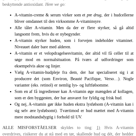
beskyttende antioxidant.
Here we go:
A-vitamin-creme & serum virker som et
pre drug
, der i hudcellerne
bliver omdannet til den virksomme A-vitaminsyre.
Alle tåler A-vitamin. Men da der er flere styrker, så gå altid
langsomt frem, hvis du er nybegynder.
A-vitamin styrker huden, som i forvejen indeholder vitaminet.
Niveauet daler bare med alderen.
A-vitamin er et velopdragelsesvitamin, der altid vil få celler til at
søge mod en normalsituation. På tværs af udfordringer som
eksempelvis akne og linjer.
Vælg A-vitamin-hudpleje fra dem, der har specialiseret sig i at
producere det (som Environ, Beauté Pacifique, Verso…). Nogle
varianter (eks. retinol) er nemlig lys- og luftfølsomme.
Som en af få ingredienser kan A-vitamin øge mængden af kollagen,
som er den byggesten, der har ansvaret for fyldig og frisk hud.
Og nej, A-vitamin gør ikke huden ekstra lysfølsom (A-vitamin kan i
sig selv ære lysfølsomt). Tværtimod er hud mættet med A-vitamin
mere modstandsdygtig i forhold til UV.
ALLE MISFORSTÅELSER
skyldes to ting:
1)
Hvis A-vitamin
overdrives, risikerer du at stå med en tør, skallende hud og dét, der hedder