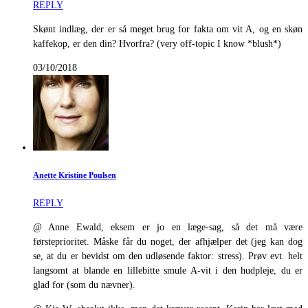
REPLY
Skønt indlæg, der er så meget brug for fakta om vit A, og en skøn
kaffekop, er den din? Hvorfra? (very off-topic I know *blush*)
03/10/2018
Anette Kristine Poulsen
REPLY
@ Anne Ewald, eksem er jo en læge-sag, så det må være
førsteprioritet. Måske får du noget, der afhjælper det (jeg kan dog
se, at du er bevidst om den udløsende faktor: stress). Prøv evt. helt
langsomt at blande en lillebitte smule A-vit i den hudpleje, du er
glad for (som du nævner).