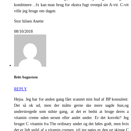
kombinere…fx kan man brug for ekstra fugt ovenpå sin A-vit. C-vit
ville jeg bruge om dagen.
Stor hilsen Anette
08/10/2018
Britt Augustsen
REPLY
Hejsa. Jeg har for anden gang fået scannet min hud af BP konsulent.
Det så ok ud, men der måtte gerne ske mere sagde hun,og
understregede som sidste gang, at det er bedst at bruge deres a
vitamin creme uden serum eller andet under. Er det korrekt? Jeg
bruger C vitamin fra The ordinary under og det føles godt, men hvis
det er lidt spild af a vitamin cremen, vil jeg nøjes m den og skippe C