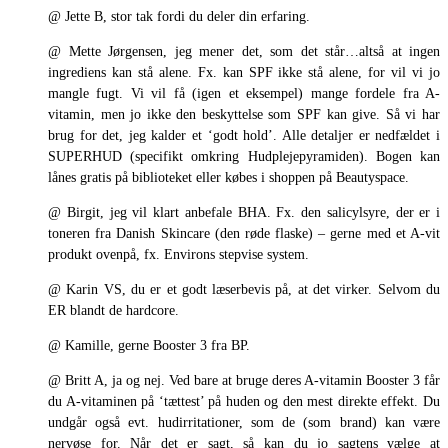
@ Jette B, stor tak fordi du deler din erfaring.
@ Mette Jørgensen, jeg mener det, som det står…altså at ingen
ingrediens kan stå alene. Fx. kan SPF ikke stå alene, for vil vi jo
mangle fugt. Vi vil få (igen et eksempel) mange fordele fra A-
vitamin, men jo ikke den beskyttelse som SPF kan give. Så vi har
brug for det, jeg kalder et ‘godt hold’. Alle detaljer er nedfældet i
SUPERHUD (specifikt omkring Hudplejepyramiden). Bogen kan
lånes gratis på biblioteket eller købes i shoppen på Beautyspace.
@ Birgit, jeg vil klart anbefale BHA. Fx. den salicylsyre, der er i
toneren fra Danish Skincare (den røde flaske) – gerne med et A-vit
produkt ovenpå, fx. Environs stepvise system.
@ Karin VS, du er et godt læserbevis på, at det virker. Selvom du
ER blandt de hardcore.
@ Kamille, gerne Booster 3 fra BP.
@ Britt A, ja og nej. Ved bare at bruge deres A-vitamin Booster 3 får
du A-vitaminen på ‘tættest’ på huden og den mest direkte effekt. Du
undgår også evt. hudirritationer, som de (som brand) kan være
nervøse for. Når det er sagt, så kan du jo sagtens vælge at