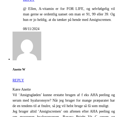
@ Ellen, A-vitamin er for FOR LIFE, og selvfølgelig vil
man gerne se ordentlig uanset om man er 91, 99 eller 39. Og
hun er jo heldig, at du tænker på hende med Ansigtscremen.
08/11/2024
Anette W
REPLY
Kære Anette
Vil ‘Ansigtsgløden’ kunne erstatte brugen af f eks AHA peeling og
serum med hyaluronsyre? Når jeg bruger for mange præparater har
de en tendens til at fnulre, så jeg vil helst bruge så få som muligt.
Jeg bruger altid ‘Ansigtscremen’ om aftenen efter AHA peeling og
om morgenen hyaluronserum, Banana Bright Vit C serum og