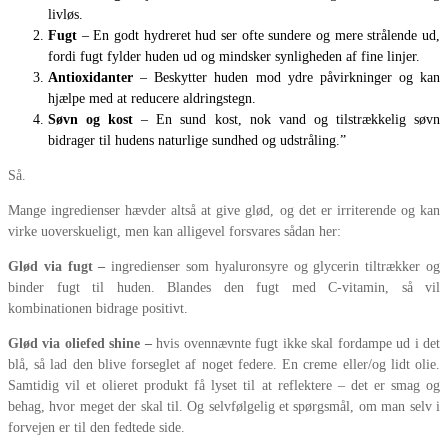
livløs.
Fugt
– En godt hydreret hud ser ofte sundere og mere strålende ud,
fordi fugt fylder huden ud og mindsker synligheden af fine linjer.
Antioxidanter
– Beskytter huden mod ydre påvirkninger og kan
hjælpe med at reducere aldringstegn.
Søvn og kost
– En sund kost, nok vand og tilstrækkelig søvn
bidrager til hudens naturlige sundhed og udstråling.”
Så.
Mange ingredienser hævder altså at give glød, og det er irriterende og kan
virke uoverskueligt, men kan alligevel forsvares sådan her:
Glød via fugt –
ingredienser som hyaluronsyre og glycerin tiltrækker og
binder fugt til huden. Blandes den fugt med C-vitamin, så vil
kombinationen bidrage positivt.
Glød via oliefed shine –
hvis ovennævnte fugt ikke skal fordampe ud i det
blå, så lad den blive forseglet af noget federe. En creme eller/og lidt olie.
Samtidig vil et olieret produkt få lyset til at reflektere – det er smag og
behag, hvor meget der skal til. Og selvfølgelig et spørgsmål, om man selv i
forvejen er til den fedtede side.