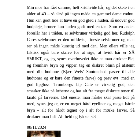
Min mor har fået samme, helt kridhvide hår, og det skete i en
alder af 40 – så altså på ingen måde en gammel dame endnu.
Hun kan godt lide at have en god glød i huden, så udover god
hudpleje, bruner hun huden godt med en tan. Som en anden
foreslår her i tråden, er selvbruner virkelig god her. Rudolph
Cares selvbruner er den mildeste, fineste selvbruner og man
ser på ingen måde kunstig ud med den. Men ellers ville jeg
faktisk også bare skrive for at sige, at hvidt hår er SÅ
SMUKT, og jeg synes overhovedet ikke at man drukner.Plej
og fremhæv bryn og vipper, tag en diskret blush på afstemt
med din hudtone (Kjær Weis’ Suntouched passer til alle
hudtoner og er bare den fineste farve) og prøv evt. med en
god lipgloss. Tromborgs Lip Cute er virkelig god, den
smasker ikke på læberne og har alt fra meget diskrete toner til
knald på farverne. Det eneste, man måske skal passe lidt på
med, synes jeg er, er en meget hård eyeliner og meget hårde
bryn – alt for hårdt tegnet op i alt for mørke farver. Så
drukner man lidt. Alt held og lykke! <3
08/11/2024