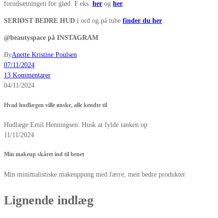
forudsætningen for glød. F.eks.
her
og
her
.
SERIØST BEDRE HUD
i ord og på tube
finder du her
.
@beautyspace på INSTAGRAM
By
Anette Kristine Poulsen
07/11/2024
13 Kommentarer
04/11/2024
Hvad hudlægen ville ønske, alle kendte til
Hudlæge Emil Henningsen: Husk at fylde tanken op
11/11/2024
Min makeup skåret ind til benet
Min minimalistiske makeuppung med færre, men bedre produkter
Lignende indlæg