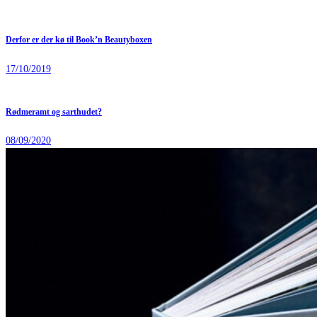
Derfor er der kø til Book’n Beautyboxen
17/10/2019
Rødmeramt og sarthudet?
08/09/2020