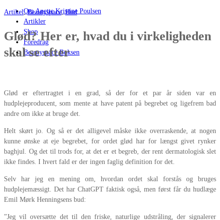
Om Anette Kristine Poulsen
Artikel
,
Beautyspace
,
Hud
Artikler
Shop
Glød? Her er, hvad du i virkeligheden
Foredrag
skal se efter
Beautyspace Boksen
Glød er eftertragtet i en grad, så der for et par år siden var en
hudplejeproducent, som mente at have patent på begrebet og ligefrem bad
andre om ikke at bruge det.
Helt skørt jo. Og så er det alligevel måske ikke overraskende, at nogen
kunne ønske at eje begrebet, for ordet glød har for længst givet rynker
baghjul. Og det til trods for, at det er et begreb, der rent dermatologisk slet
ikke findes. I hvert fald er der ingen faglig definition for det.
Selv har jeg en mening om, hvordan ordet skal forstås og bruges
hudplejemæssigt. Det har ChatGPT faktisk også, men først får du hudlæge
Emil Mørk Henningsens bud:
”Jeg vil oversætte det til den friske, naturlige udstråling, der signalerer