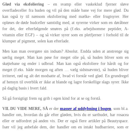
Glød via eksfoliering
– en svamp eller vaskeklud fjerner sløve
overfladeceller fra huden og vil på den måde bane vej for mere glød. Du
kan også ty til nænsom eksfoliering med mælke- eller frugtsyrer. Her
opløses de døde hudceller samtidig med, at syrerne virker som en døråbner
for det, der efterfølgende smøres på (f.eks. arbejdsomme peptider, A-
vitamin eller EGF) – og så virker syrer som en pletfjerner i forhold til de
klumper af pigment, solen kan efterlade.
Men kan man overgøre sin indsats? Absolut. Endda uden at anstrenge sig
særlig meget. Man kan pøse for meget olie på, så huden bliver som en
skøjtebane og ender i udbrud. Man kan også eksfoliere for hårdt og for
meget (f.eks. både morgen og aften … vælg sidstnævnte), så huden bliver
irriteret, rød og alt det modsatte af, hvad vi forstår ved glød. En grundregel
af hensyn til overblik er ikke at blande og lagre forskellige slags syrer. Ikke
på daglig basis i hvert fald.
Så gå forsigtigt frem og grib i egen kind for at se og forstå.
VIL DU VIDE MERE, SÅ
er der
masser af uddybning i bogen
, som bl.a.
handler om, hvordan du går efter gløden, hvis du er sarthudet, har rosacea
eller er udfordret på anden vis. Der er også flere artikler på Beautyspace.
Især vil jeg anbefale dem, der handler om en intakt hudbarriere, som er