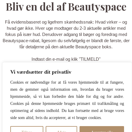
Bliv en del af Beautyspace
Få evidensbaseret og ligefrem skønhedssnak: Hvad virker – og
hvad gør ikke. Hver uge modtager du 2-3 aktuelle artikler med
fokus på især hud. Derudover adgang til bøger og foredrag med
Beautyspace-rabat, ligesom du selvfølgelig er blandt de første, der
får detaljerne på den aktuelle Beautyspace boks.
Indtast din e-mail og klik "TILMELD"
Vi værdsætter dit privatliv
TILMELD
Cookies er nødvendige for at få vores hjemmeside til at fungere,
men de gemmer også information om, hvordan du bruger vores
Tak for din tilmelding - du er nu på
hjemmeside, så vi kan forbedre den både for dig og for andre.
listen! Tilføj gerne
Cookies på denne hjemmeside bruges primært til trafikmåling og
optimering af sidens indhold. Du kan fortsætte med at bruge vores
hello@beautyspace.dk til dine
side som altid, hvis du accepterer, at vi bruger cookies.
kontakter, så du er sikker på at