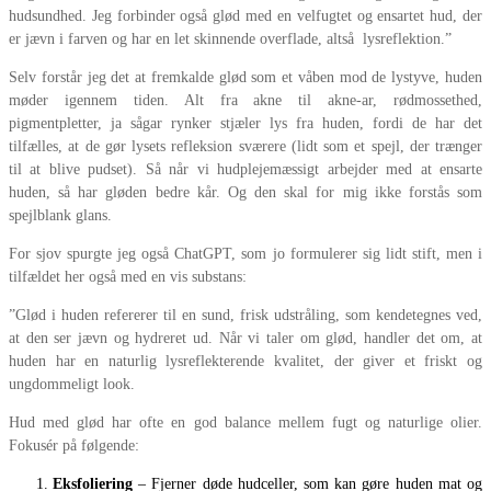
hudsundhed. Jeg forbinder også glød med en velfugtet og ensartet hud, der
er jævn i farven og har en let skinnende overflade, altså lysreflektion.”
Selv forstår jeg det at fremkalde glød som et våben mod de lystyve, huden
møder igennem tiden. Alt fra akne til akne-ar, rødmossethed,
pigmentpletter, ja sågar rynker stjæler lys fra huden, fordi de har det
tilfælles, at de gør lysets refleksion sværere (lidt som et spejl, der trænger
til at blive pudset). Så når vi hudplejemæssigt arbejder med at ensarte
huden, så har gløden bedre kår. Og den skal for mig ikke forstås som
spejlblank glans.
For sjov spurgte jeg også ChatGPT, som jo formulerer sig lidt stift, men i
tilfældet her også med en vis substans:
”Glød i huden refererer til en sund, frisk udstråling, som kendetegnes ved,
at den ser jævn og hydreret ud. Når vi taler om glød, handler det om, at
huden har en naturlig lysreflekterende kvalitet, der giver et friskt og
ungdommeligt look.
Hud med glød har ofte en god balance mellem fugt og naturlige olier.
Fokusér på følgende:
Eksfoliering
– Fjerner døde hudceller, som kan gøre huden mat og