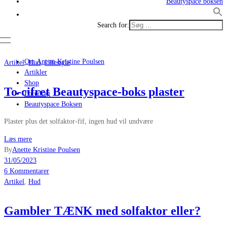
Beautyspace boksen
Search for:
Om Anette Kristine Poulsen
Artikel
,
Hud
,
Lifestyle
Artikler
Shop
To-cifret Beautyspace-boks plaster
Foredrag
Beautyspace Boksen
Plaster plus det solfaktor-fif, ingen hud vil undvære
Læs mere
By
Anette Kristine Poulsen
31/05/2023
6 Kommentarer
Artikel
,
Hud
Gambler TÆNK med solfaktor eller?