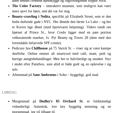
uden hendes cremede øjenskygge og fugtforseglende Hippie Stick.
The Color Factory
– interaktivt museum, som muligvis kan være
mere sjovt for børn, end det var for mig.
Beauty-crawling i
Nolita
, specifikt på Elizabeth Street, som er den
bedst duftende gade i NYC. Her åbnede den første Le Labo – og her
er Korres lige åbnet (med hjertevarm betjening). Videre rundt om
hjørnet af Prince St., hvor Credo ligger med en pæn portion
velkuraterede mærker, fx. Pyt Beauty og Tower 28 (dem med den
formidable letfarvede SPF-creme).
Pedicure hos
Chillhouse
på 75 Varick St. – viser sig at være kæmpe
skuffelse. Online emmer alt smartcool med café, mani, pedi og
hurtige ansigtsbehandlinger. Men her er halvfærdigt og snusket. Styr
i stedet efter Paintbox, som altid er både godt og en oplevelse i sig
selv.
Aftensmad på
Sant Ambroeus
i Soho – hyggeligt, god mad.
LØRDAG
Morgenmad på
Dudley’s 85 Orchard St
. er fuldstændigt
vidunderligt. Autentisk, low key hyggelig stemning og en
morgenmad, jeg vil tilbage til.