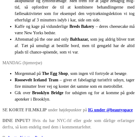
akupunktur og lymfedrænage. Men frem for at jagte zenagtig mig-
tid, så opfordrer de til at kombinere behandlingerne med
fællesaktiviteter som for eksempel den vejrtrækningslektion vi tog
efterfulgt af 3 minutters isdyb i kar, side om side.
Kaffe og kage på vidunderlige
Breds Bakery
– deres cheesecake må
være New Yorks bedste.
Aftensmad på the one and only
Balthazar,
som jeg aldrig bliver træt
af. Tæt på umuligt at bestille bord, men til gengæld har de altid
plads til chance-spisende, som vi var.
MANDAG (hjemrejse)
Morgenmad på
The Egg Shop
, som ingen vil fortryde at besøge.
Roosevelt Iceland Tram
– giver et fabelagtigt turistfrit udsyn, tager
fire minutter hver vej og koster det samme som en metrobillet.
Gik over
Brooklyn Bridge
for udsigten og for at komme på gode
apoteker i Brooklyn.
SE KORTE FILMKLIP
under højdepunkter på
IG under @beautyspace
DINE INPUT?
Hvis du har NYC-fif eller gode som dårlige erfaringer
derfra, så kom endelig med dem i kommentarfeltet.