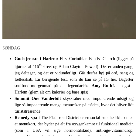
SØNDAG
Gudstjeneste i Harlem:
First Corinthian Baptist Church (ligger på
th
hjørnet af 116
street og Adam Clayton Powell). Det er anden gang,
jeg deltager, og det er vidunderligt. Går derfra høj på ord, sang og
fællesskab. En berigende fest, som du kan se på IG her. Bagefter
soulfood-morgenmad på det legendariske
Amy Ruth’s
– også i
Harlem (glem alt om kalorier og bare spis).
Summit One Vanderbilt
skyskraber med imponerende udsigt og
lige så imponerende mange mennesker på måden, hvor det bliver lidt
turiststressende.
Remedy spa
i The Flat Iron District er en social sundhedsklub med
et menukort, der byder på alt fra oxygenkamre til funktionel medicin
(som i USA vil sige hormontilskud), anti-age-vitamindrop,