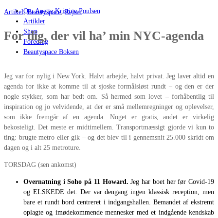
Om Anette Kristine Poulsen
Artikel
,
Beautyspace
,
Rejser
Artikler
Shop
For dig, der vil ha’ min NYC-agenda
Foredrag
Beautyspace Boksen
Jeg var for nylig i New York. Halvt arbejde, halvt privat. Jeg laver altid en
agenda for ikke at komme til at sjoske formålsløst rundt – og den er der
nogle stykker, som har bedt om. Så hermed som lovet – forhåbentlig til
inspiration og jo velvidende, at der er små mellemregninger og oplevelser,
som ikke fremgår af en agenda. Noget er gratis, andet er virkelig
bekosteligt. Det meste er midtimellem. Transportmæssigt gjorde vi kun to
ting: brugte metro eller gik – og det blev til i gennemsnit 25.000 skridt om
dagen og i alt 25 metroture.
TORSDAG (sen ankomst)
Overnatning i Soho på 11 Howard.
Jeg har boet her før Covid-19
og ELSKEDE det. Der var dengang ingen klassisk reception, men
bare et rundt bord centreret i indgangshallen. Bemandet af ekstremt
oplagte og imødekommende mennesker med et indgående kendskab