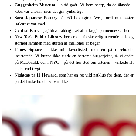
Guggenheim Museum
– altid godt. Vi kom sharp, da de åbnede –
køen var enorm, men det gik lynhurtigt.
Sara Japanese Pottery
på 950 Lexington Ave., fordi min søster
lerkunst
var med.
Central Park
– jeg bliver aldrig træt af at kigge på mennesker her.
New York Public Library
her er en ubeskrivelig nærende stil- og
storhed sammen med duften af millioner af bøger.
Times Square
– ikke mit favoritsted, men én på rejseholdet
insisterede. Vi kunne ikke finde en bestemt burgerjoint, så vi endte
på McDonald, der i NYC – på det her sted om aftenen – virkede alt
andet end trygt.
Nightcap på
11 Howard
, som har en ret vild natklub for dem, der er
på det friske hold – vi var ikke.