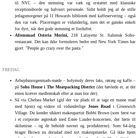
til NYC – den stemning var væk og erstattet med klassiske
receptionsborde og halvsurt personale. Sidst holdt jeg af de stille
jetlagsmorgener på 11 Howards bibliotek med kaffeservering – også
den var væk. Placeringen er vidunderlig, men det er ganske enkelt
for dyrt, når den gode stemning er forduftet.
Aftensmad Osteria Morini
,
218 Lafayette St. Italiensk Soho-
restaurant. Det kan ikke formuleres bedre end New York Times har
gjort: ”People go crazy over the pasta.”
FREDAG
Arbejdsmorgenmads-møde – holymoly deres laks, røræg og kaffe –
på
Soho House i The Meatpacking District
(det bøvlede er, at det
enten kræver medlemskab eller at man bor der).
Så via Chelsea Market (gid der var plads til at tage en masse mad
med hjem) og videre til vidunderlige
Jones Road
i Greenwich
Village. Du kender sikkert makeupartist Bobbi Brown (som først var
i et corporate ægteskab med Estée Lauder-koncernen, der førte til
skilsmisse – og de beholdt navnet og produkterne). Som 64-årig
brager Brown nu derudad med nyt makeupmærke. Gå ikke hjem