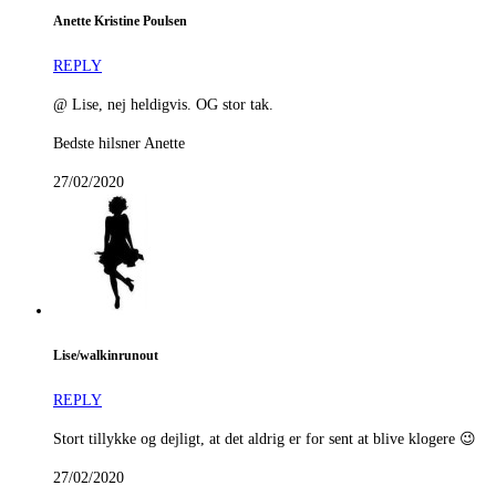
Anette Kristine Poulsen
REPLY
@ Lise, nej heldigvis. OG stor tak.
Bedste hilsner Anette
27/02/2020
Lise/walkinrunout
REPLY
Stort tillykke og dejligt, at det aldrig er for sent at blive klogere 😉
27/02/2020