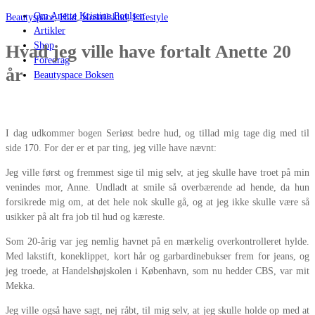
Om Anette Kristine Poulsen
Beautyspace
,
Hud
,
Kosttilskud
,
Lifestyle
Artikler
Shop
Hvad jeg ville have fortalt Anette 20
Foredrag
år
Beautyspace Boksen
I dag udkommer bogen Seriøst bedre hud, og tillad mig tage dig med til
side 170. For der er et par ting, jeg ville have nævnt:
Jeg ville først og fremmest sige til mig selv, at jeg skulle have troet på min
venindes mor, Anne. Undladt at smile så overbærende ad hende, da hun
forsikrede mig om, at det hele nok skulle gå, og at jeg ikke skulle være så
usikker på alt fra job til hud og kæreste.
Som 20-årig var jeg nemlig havnet på en mærkelig overkontrolleret hylde.
Med lakstift, koneklippet, kort hår og garbardinebukser frem for jeans, og
jeg troede, at Handelshøjskolen i København, som nu hedder CBS, var mit
Mekka.
Jeg ville også have sagt, nej råbt, til mig selv, at jeg skulle holde op med at