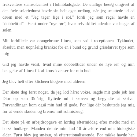
frekventere stamsolcentret i Holmbladsgade. De utallige besøg omgivet af
den fæle solariedunst havde sin helt egen ordbog, når jeg smuttede ud ad
døren med et ”Jeg tager lige i sol,” fordi jeg som regel havde en
”dobbelttid”. Helst under ”nye rør”, hvor selv skiltet udenfor var bleget af
solen.
Mit forbillede var orangebrune Linea, som sad i receptionen. Tykhudet,
absolut, men uopnåelig branket for en i bund og grund grisefarvet type som
mig.
Gid jeg havde vidst, hvad mine dobbelttider under de nye rør og min
betagelse af Linea fik af konsekvenser for min hud.
Jeg blev helt efter klichéen klogere med alderen.
Der skete dog først noget, da jeg lod håret vokse, sagde mit gode job hos
Dior op som 35-årig, flyttede ud i skoven og begyndte at skrive.
Forvandlingen kom også min hud til gode. For lige dér besluttede jeg mig
for at vende skuden og bremse mit solmisbrug.
Det skete på en arbejdsopgave en lørdag eftermiddag efter mødet med en
barsk hudlæge. Manden dømte min hud 10 år ældre end min biologiske
alder. Først blev jeg småsur, så efterrationaliserende. For måske havde han