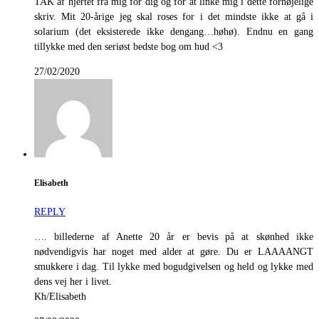
TAK af hjertet fra mig for dig og for at linke mig i dette fornøjelige
skriv. Mit 20-årige jeg skal roses for i det mindste ikke at gå i
solarium (det eksisterede ikke dengang…høhø). Endnu en gang
tillykke med den seriøst bedste bog om hud <3
27/02/2020
Elisabeth
REPLY
…. billederne af Anette 20 år er bevis på at skønhed ikke
nødvendigvis har noget med alder at gøre. Du er LAAAANGT
smukkere i dag. Til lykke med bogudgivelsen og held og lykke med
dens vej her i livet.
Kh/Elisabeth