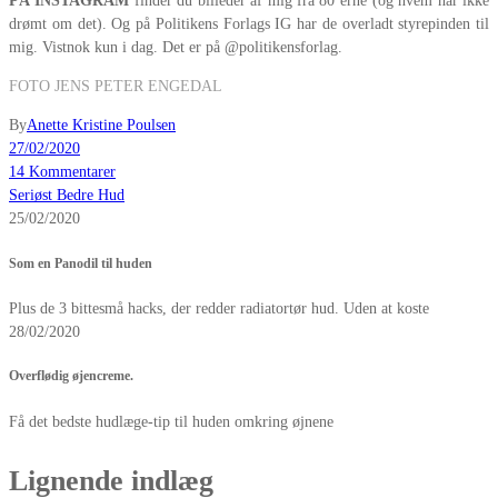
PÅ INSTAGRAM
finder du billeder af mig fra 80’erne (og hvem har ikke
drømt om det). Og på Politikens Forlags IG har de overladt styrepinden til
mig. Vistnok kun i dag. Det er på @politikensforlag.
FOTO JENS PETER ENGEDAL
By
Anette Kristine Poulsen
27/02/2020
14 Kommentarer
Seriøst Bedre Hud
25/02/2020
Som en Panodil til huden
Plus de 3 bittesmå hacks, der redder radiatortør hud. Uden at koste
28/02/2020
Overflødig øjencreme.
Få det bedste hudlæge-tip til huden omkring øjnene
Lignende indlæg