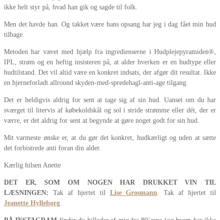
ikke helt styr på, hvad han gik og sagde til folk.
Men det havde han. Og takket være hans opsang har jeg i dag fået min hud
tilbage.
Metoden har været med hjælp fra ingredienserne i Hudplejepyramiden®,
IPL, strøm og en heftig insisteren på, at alder hverken er en hudtype eller
hudtilstand. Det vil altid være en konkret indsats, der afgør dit resultat. Ikke
en hjerneforladt allround skyden-med-spredehagl-anti-age tilgang.
Det er heldigvis aldrig for sent at tage sig af sin hud. Uanset om du har
sværget til litervis af købekoldskål og sol i stride strømme eller dét, der er
værre, er det aldrig for sent at begynde at gøre noget godt for sin hud.
Mit varmeste ønske er, at du gør det konkret, hudkærligt og uden at sætte
det forbistrede anti foran din alder.
Kærlig hilsen Anette
DET ER, SOM OM NOGEN HAR DRUKKET VIN TIL
LÆSNINGEN:
Tak af hjertet til
Lise Grosmann
. Tak af hjertet til
Jeanette Hylleborg
.