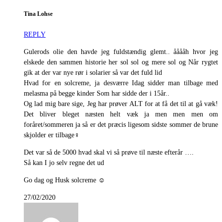
Tina Lohse
REPLY
Gulerods olie den havde jeg fuldstændig glemt.. ååååh hvor jeg
elskede den sammen historie her sol sol og mere sol og Når rygtet
gik at der var nye rør i solarier så var det fuld lid
Hvad for en solcreme, ja desværre Idag sidder man tilbage med
melasma på begge kinder Som har sidde der i 15år..
Og lad mig bare sige, Jeg har prøver ALT for at få det til at gå væk!
Det bliver bleget næsten helt væk ja men men men om
foråret/sommeren ja så er det præcis ligesom sidste sommer de brune
skjolder er tilbage‍♀️
Det var så de 5000 hvad skal vi så prøve til næste efterår ….
Så kan I jo selv regne det ud
Go dag og Husk solcreme ☺️
27/02/2020