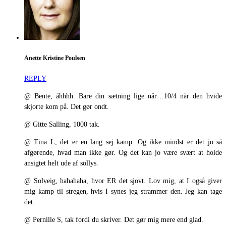
Anette Kristine Poulsen
REPLY
@ Bente, åhhhh. Bare din sætning lige når…10/4 når den hvide
skjorte kom på. Det gør ondt.
@ Gitte Salling, 1000 tak.
@ Tina L, det er en lang sej kamp. Og ikke mindst er det jo så
afgørende, hvad man ikke gør. Og det kan jo være svært at holde
ansigtet helt ude af sollys.
@ Solveig, hahahaha, hvor ER det sjovt. Lov mig, at I også giver
mig kamp til stregen, hvis I synes jeg strammer den. Jeg kan tage
det.
@ Pernille S, tak fordi du skriver. Det gør mig mere end glad.