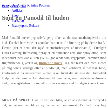
Om Anette Kristine Poulsen
Beautyspace
,
Hud
Artikler
Shop
Som en Panodil til huden
Foredrag
Beautyspace Boksen
Med Panodil mener jeg selvfølgelig ikke, at du skal medicinpåvirke din
hud. Du skal bare vide, at apoteket har en ret fin lindring på hylderne fra A-
Derma (det er dem, der også er storforbrugere af niacinamid): Cutalgan
Ultra-Calming Refreshing Spray er en dulmende anti-kløe spraylotion, som
indeholder peruviansk lian (WHO-godkendt som lægeplante) sammen med
fugtmættende glycerin og
lindrende havre
. Jeg har testet den med succes
på mig selv i søndags efter et pludseligt, men voldsomt så det trak blod,
kradseanfald på underarmen – ved ikke, hvad der udløste det. Indholdet
hjalp med det samme. I modsætning til min datter, som havde en svulmende
nedgroet-negl-betændt tommeltot, som var mere end Cutalgan kunne klare.
MERE PÅ SPRAY:
Hvis du til tider føler, at en ansigtsmist er for tynd i
det, så velkommen til en ny verden af creme-mist. Dr. Jart+ står bag