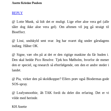
Anette Kristine Poulsen
REPLY
@ Lotte Munk, så lidt det er muligt. Lige efter aloe vera gel (alle
tåler dog ikke aloe vera gel). Om aftenen vil jeg gå straigt til
Bioeffect.
@ Lissi, undskyld sent svar. Jeg har svaret dig under gårsdagens
indlæg. Håber OK.
@ Signe, vær obs på at det er den rigtige maskine du får huden i.
Den skal hedde Pico Resolve. Tjek hos Mølholm, hvorfor de mener
den er speciel, og research så efterfølgende, om den er andre steder i
landet.
@ Pia, virker den på skoldkopper? Ellers prøv også Biodermas gode
SOS-spray.
@ Leafysmoothie, åh TAK fordi du deler din erfaring. Det er vi
vilde med herinde.
KH Anette