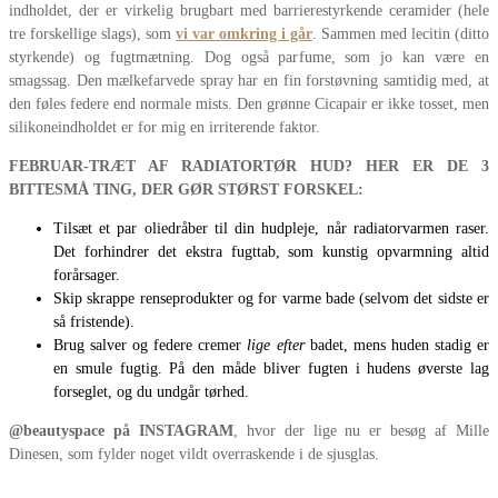
indholdet, der er virkelig brugbart med barrierestyrkende ceramider (hele
tre forskellige slags), som
vi var omkring i går
. Sammen med lecitin (ditto
styrkende) og fugtmætning. Dog også parfume, som jo kan være en
smagssag. Den mælkefarvede spray har en fin forstøvning samtidig med, at
den føles federe end normale mists. Den grønne Cicapair er ikke tosset, men
silikoneindholdet er for mig en irriterende faktor.
FEBRUAR-TRÆT AF RADIATORTØR HUD? HER ER DE 3
BITTESMÅ TING, DER GØR STØRST FORSKEL:
Tilsæt et par oliedråber til din hudpleje, når radiatorvarmen raser.
Det forhindrer det ekstra fugttab, som kunstig opvarmning altid
forårsager.
Skip skrappe renseprodukter og for varme bade (selvom det sidste er
så fristende).
Brug salver og federe cremer
lige efter
badet, mens huden stadig er
en smule fugtig. På den måde bliver fugten i hudens øverste lag
forseglet, og du undgår tørhed.
@beautyspace på INSTAGRAM
, hvor der lige nu er besøg af Mille
Dinesen, som fylder noget vildt overraskende i de sjusglas.