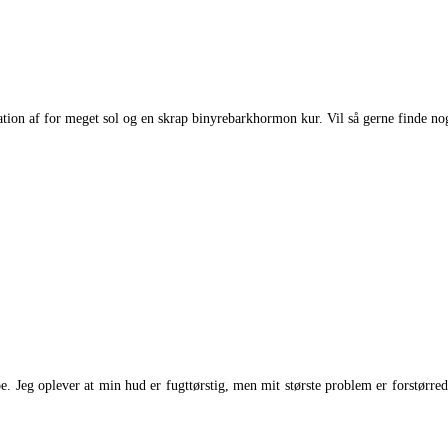
ion af for meget sol og en skrap binyrebarkhormon kur. Vil så gerne finde nog
eg oplever at min hud er fugttørstig, men mit største problem er forstørrede 