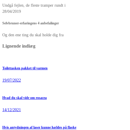
Undgå fejlen, de fleste tramper rundt i
28/04/2019
Selvbruner-erfaringens 4 anbefalinger
Og den ene ting du skal holde dig fra
Lignende indlæg
Toilettasken pakket til varmen
19/07/2022
Hvad du skal vide om rosacea
14/12/2021
Hvis antydningen af laser kunne hældes på flaske