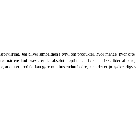
ionsforvirring. Jeg bliver simpelthen i tvivl om produkter, hvor mange, hvor oft
hvornår ens hud præsterer det absolutte optimale. Hvis man ikke lider af acne
ror, at et nyt produkt kan gøre min hus endnu bedre, men det er jo nødvendigvis