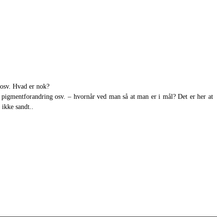
e osv. Hvad er nok?
, pigmentforandring osv. – hvornår ved man så at man er i mål? Det er her at
 ikke sandt..