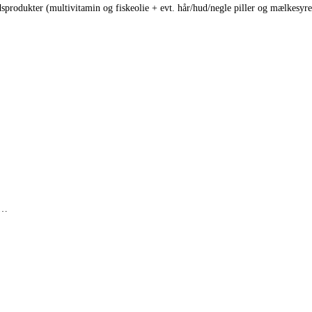
edsprodukter (multivitamin og fiskeolie + evt. hår/hud/negle piller og mælkesyr
n…