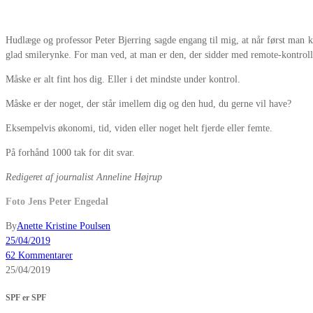
Hudlæge og professor Peter Bjerring sagde engang til mig, at når først man kn
glad smilerynke. For man ved, at man er den, der sidder med remote-kontroll
Måske er alt fint hos dig. Eller i det mindste under kontrol.
Måske er der noget, der står imellem dig og den hud, du gerne vil have?
Eksempelvis økonomi, tid, viden eller noget helt fjerde eller femte.
På forhånd 1000 tak for dit svar.
Redigeret af journalist Anneline Højrup
Foto Jens Peter Engedal
By
Anette Kristine Poulsen
25/04/2019
62 Kommentarer
25/04/2019
SPF er SPF