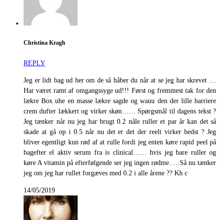
Christina Kragh
REPLY
Jeg er lidt bag ud her om de så håber du når at se jeg har skrevet …
Har været ramt af omgangssyge ud!!! Først og fremmest tak for den
lækre Box uhe en masse lækre sagde og wauu den der lille barriere
crem dufter lækkert og virker skøn…… Spørgsmål til dagens tekst ?
Jeg tænker når nu jeg har brugt 0.2 nåle ruller et par år kan det så
skade at gå op i 0.5 når nu det er det der reelt virker bedst ? Jeg
bliver egentligt kun rød af at rulle fordi jeg enten køre rapid peel på
bagefter el aktiv serum fra is clinical…… hvis jeg bare ruller og
køre A vitamin på efterfølgende ser jeg ingen rødme…..Så nu tænker
jeg om jeg har rullet forgæves med 0.2 i alle årene ?? Kh c
14/05/2019