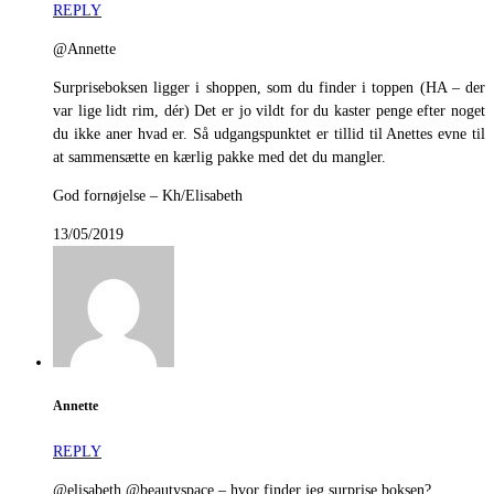
REPLY
@Annette
Surpriseboksen ligger i shoppen, som du finder i toppen (HA – der
var lige lidt rim, dér) Det er jo vildt for du kaster penge efter noget
du ikke aner hvad er. Så udgangspunktet er tillid til Anettes evne til
at sammensætte en kærlig pakke med det du mangler.
God fornøjelse – Kh/Elisabeth
13/05/2019
Annette
REPLY
@elisabeth @beautyspace – hvor finder jeg surprise boksen?