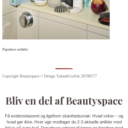
Populære artikler
Copyright Beautyspace // Design TadaahGrafisk 28708577
Bliv en del af Beautyspace
Få evidensbaseret og ligefrem skønhedssnak: Hvad virker – og
hvad gør ikke. Hver uge modtager du 2-3 aktuelle artikler med
fokus på især hud. Derudover adgang til bøger og foredrag med