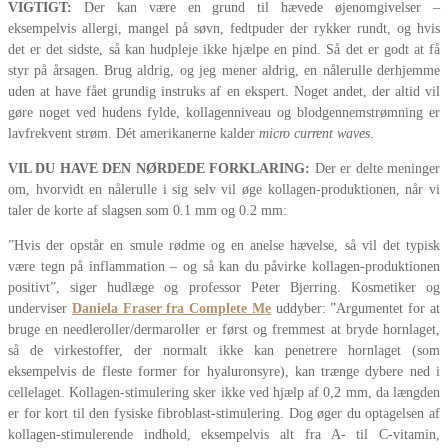
VIGTIGT:
Der kan være en grund til hævede øjenomgivelser –
eksempelvis allergi, mangel på søvn, fedtpuder der rykker rundt, og hvis
det er det sidste, så kan hudpleje ikke hjælpe en pind. Så det er godt at få
styr på årsagen. Brug aldrig, og jeg mener aldrig, en nålerulle derhjemme
uden at have fået grundig instruks af en ekspert. Noget andet, der altid vil
gøre noget ved hudens fylde, kollagenniveau og blodgennemstrømning er
lavfrekvent strøm. Dét amerikanerne kalder
micro current waves
.
VIL DU HAVE DEN NØRDEDE FORKLARING:
Der er delte meninger
om, hvorvidt en nålerulle i sig selv vil øge kollagen-produktionen, når vi
taler de korte af slagsen som 0.1 mm og 0.2 mm:
”Hvis der opstår en smule rødme og en anelse hævelse, så vil det typisk
være tegn på inflammation – og så kan du påvirke kollagen-produktionen
positivt”, siger hudlæge og professor Peter Bjerring. Kosmetiker og
underviser
Daniela Fraser fra Complete Me
uddyber: ”Argumentet for at
bruge en needleroller/dermaroller er først og fremmest at bryde hornlaget,
så de virkestoffer, der normalt ikke kan penetrere hornlaget (som
eksempelvis de fleste former for hyaluronsyre), kan trænge dybere ned i
cellelaget. Kollagen-stimulering sker ikke ved hjælp af 0,2 mm, da længden
er for kort til den fysiske fibroblast-stimulering. Dog øger du optagelsen af
kollagen-stimulerende indhold, eksempelvis alt fra A- til C-vitamin,