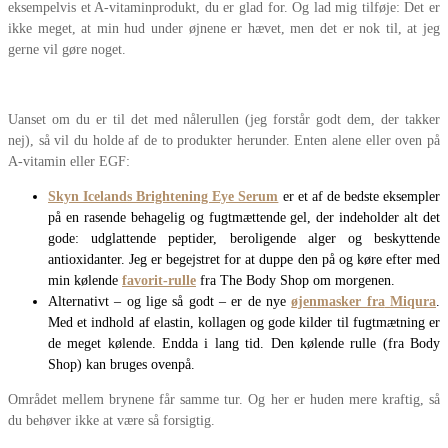
eksempelvis et A-vitaminprodukt, du er glad for. Og lad mig tilføje: Det er
ikke meget, at min hud under øjnene er hævet, men det er nok til, at jeg
gerne vil gøre noget.
Uanset om du er til det med nålerullen (jeg forstår godt dem, der takker
nej), så vil du holde af de to produkter herunder. Enten alene eller oven på
A-vitamin eller EGF:
Skyn Icelands Brightening Eye Serum
er et af de bedste eksempler
på en rasende behagelig og fugtmættende gel, der indeholder alt det
gode: udglattende peptider, beroligende alger og beskyttende
antioxidanter. Jeg er begejstret for at duppe den på og køre efter med
min kølende
favorit-rulle
fra The Body Shop om morgenen.
Alternativt – og lige så godt – er de nye
øjenmasker fra
Miqura
.
Med et indhold af elastin, kollagen og gode kilder til fugtmætning er
de meget kølende. Endda i lang tid. Den kølende rulle (fra Body
Shop) kan bruges ovenpå.
Området mellem brynene får samme tur. Og her er huden mere kraftig, så
du behøver ikke at være så forsigtig.