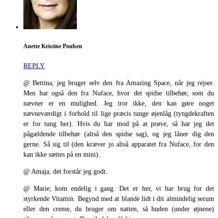
Anette Kristine Poulsen
REPLY
@ Bettina, jeg bruger selv den fra Amazing Space, når jeg rejser.
Men har også den fra Nuface, hvor det spidse tilbehør, som du
nævner er en mulighed. Jeg tror ikke, den kan gøre noget
nævneværdigt i forhold til lige præcis tunge øjenlåg (tyngdekraften
er for tung her). Hvis du har mod på at prøve, så har jeg det
pågældende tilbehør (altså den spidse sag), og jeg låner dig den
gerne. Så sig til (den kræver jo altså apparatet fra Nuface, for den
kan ikke sættes på en mini).
@ Amaja, det forstår jeg godt.
@ Marie, kom endelig i gang. Det er her, vi har brug for det
styrkende Vitamin. Begynd med at blande lidt i dit almindelig serum
eller den creme, du bruger om natten, så huden (under øjnene)