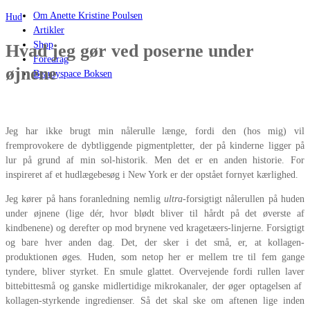
Om Anette Kristine Poulsen
Hud
Artikler
Shop
Hvad jeg gør ved poserne under
Foredrag
øjnene
Beautyspace Boksen
Jeg har ikke brugt min nålerulle længe, fordi den (hos mig) vil
fremprovokere de dybtliggende pigmentpletter, der på kinderne ligger på
lur på grund af min sol-historik. Men det er en anden historie. For
inspireret af et hudlægebesøg i New York er der opstået fornyet kærlighed.
Jeg kører på hans foranledning nemlig
ultra
-forsigtigt nålerullen på huden
under øjnene (lige dér, hvor blødt bliver til hårdt på det øverste af
kindbenene) og derefter op mod brynene ved kragetæers-linjerne. Forsigtigt
og bare hver anden dag. Det, der sker i det små, er, at kollagen-
produktionen øges. Huden, som netop her er mellem tre til fem gange
tyndere, bliver styrket. En smule glattet. Overvejende fordi rullen laver
bittebittesmå og ganske midlertidige mikrokanaler, der øger optagelsen af
kollagen-styrkende ingredienser. Så det skal ske om aftenen lige inden