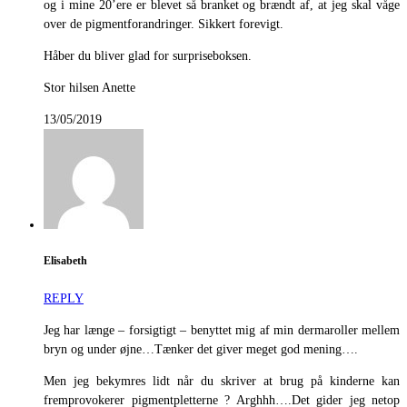
og i mine 20’ere er blevet så branket og brændt af, at jeg skal våge
over de pigmentforandringer. Sikkert forevigt.
Håber du bliver glad for surpriseboksen.
Stor hilsen Anette
13/05/2019
Elisabeth
REPLY
Jeg har længe – forsigtigt – benyttet mig af min dermaroller mellem
bryn og under øjne…Tænker det giver meget god mening….
Men jeg bekymres lidt når du skriver at brug på kinderne kan
fremprovokerer pigmentpletterne ? Arghhh….Det gider jeg netop