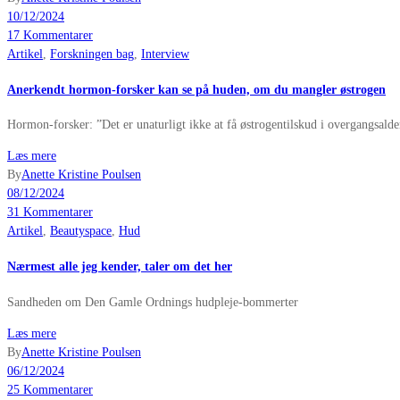
10/12/2024
17 Kommentarer
Artikel
,
Forskningen bag
,
Interview
Anerkendt hormon-forsker kan se på huden, om du mangler østrogen
Hormon-forsker: ”Det er unaturligt ikke at få østrogentilskud i overgangsald
Læs mere
By
Anette Kristine Poulsen
08/12/2024
31 Kommentarer
Artikel
,
Beautyspace
,
Hud
Nærmest alle jeg kender, taler om det her
Sandheden om Den Gamle Ordnings hudpleje-bommerter
Læs mere
By
Anette Kristine Poulsen
06/12/2024
25 Kommentarer