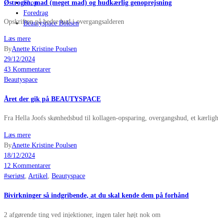
Østrogen, mad (meget mad) og hudkærlig genoprejsning
Shop
Foredrag
Opskriften på bedre hud i overgangsalderen
Beautyspace Boksen
Læs mere
By
Anette Kristine Poulsen
29/12/2024
43 Kommentarer
Beautyspace
Året der gik på BEAUTYSPACE
Fra Hella Joofs skønhedsbud til kollagen-opsparing, overgangshud, et kærli
Læs mere
By
Anette Kristine Poulsen
18/12/2024
12 Kommentarer
#seriøst
,
Artikel
,
Beautyspace
Bivirkninger så indgribende, at du skal kende dem på forhånd
2 afgørende ting ved injektioner, ingen taler højt nok om