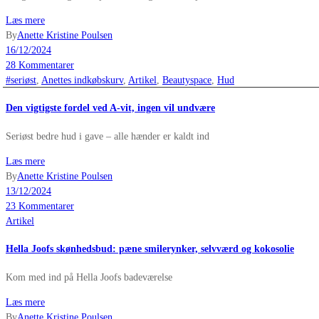
Læs mere
By
Anette Kristine Poulsen
16/12/2024
28 Kommentarer
#seriøst
,
Anettes indkøbskurv
,
Artikel
,
Beautyspace
,
Hud
Den vigtigste fordel ved A-vit, ingen vil undvære
Seriøst bedre hud i gave – alle hænder er kaldt ind
Læs mere
By
Anette Kristine Poulsen
13/12/2024
23 Kommentarer
Artikel
Hella Joofs skønhedsbud: pæne smilerynker, selvværd og kokosolie
Kom med ind på Hella Joofs badeværelse
Læs mere
By
Anette Kristine Poulsen