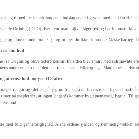
n, hvor jeg tilmed i et latterkrampende indslag endte i gryden med dem fra Hell
n Gamle Ordning (DGO). Her hvor man højlydt siger pyt og har lommetørklæder
ligge og ulme derude. Som sig-mig-bruger-du-ikke-skintonic? Måske har jeg ikk
irrer din hud
me fra Origins og blive lettere konfus, hvis den blev smurt med sidstnævnte 
 mens andre er dem med den bedste concealer. Eller oplagt: Man køber en dyr ynd
ning at rense hud morgen OG aften
 meget rengøring (det er, går jeg ud fra, også de færreste, der tager et bad bå
er rimer på spejderære, at ingen (ingen!) kommer hygiejnemæssigt bagud. Til gen
l ens hud.
tte med fuld gennemsigtighed. Alene ordene sjælden og hemmelig vækker assoc