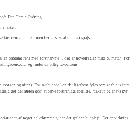
a Joofs Den Gamle Ordning.
 i tasken.
e fået dem alle med, men her er seks af de mest spøjse:
efter en omgang rens med førstnævnte. I dag er hovedreglen miks & match. For
lingsconcealer og finder en billig favoritrens.
de morgen og aften). For sarthudede kan det ligefrem føles som at få et ekstra
gæld gør det huden godt at blive forurening, solfiltre, makeup og snavs kvit,
iationer af noget halvskummelt, når det gælder hudpleje. Det er virkning,