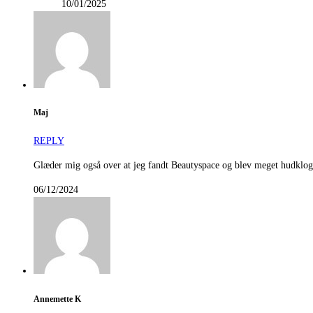
10/01/2025
Maj
REPLY
Glæder mig også over at jeg fandt Beautyspace og blev meget hudkloge
06/12/2024
Annemette K