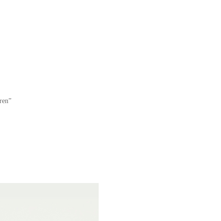
eren”