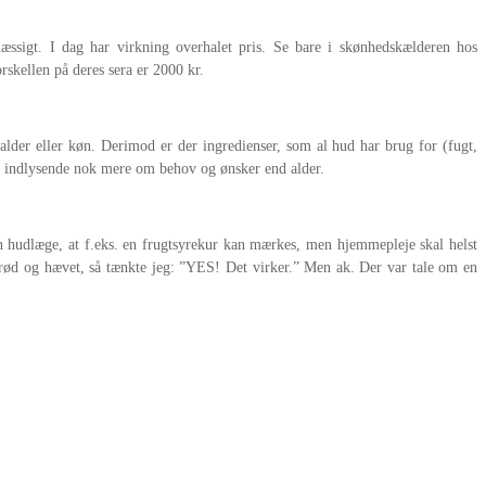
æssigt. I dag har virkning overhalet pris. Se bare i skønhedskælderen hos
skellen på deres sera er 2000 kr.
lder eller køn. Derimod er der ingredienser, som al hud har brug for (fugt,
ler indlysende nok mere om behov og ønsker end alder.
en hudlæge, at f.eks. en frugtsyrekur kan mærkes, men hjemmepleje skal helst
v rød og hævet, så tænkte jeg: ”YES! Det virker.” Men ak. Der var tale om en