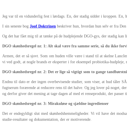
Jeg var til en vidunderlig fest i lørdags. En, der stadig sidder i kroppen. E
I sin seneste bog
Joof Doktrinen
beskriver hun, hvordan hun selv er fra De
Og det har fået mig til at tænke på de hudplejende DGO-gys, der stadig kan 
DGO skønhedsregel nr. 1: Alt skal være fra samme serie, så du ikke forv
Armen, det er så sjovt. Som om huden ville være i stand til at skelne Lancô
vi ved godt, at nogle brands er eksperter i for eksempel probiotika-hudpleje,
DGO skønhedsregel nr. 2: Det er lige så vigtigt som to gange tandbørst
Endnu til dato er der ingen overbevisende studier, som viser, at hud tåler SÅ
fugtserum forærende at reducere rens til det halve. Og jeg lover på noget, d
og derfor giver det mening at tage dagen af med et renseprodukt, der passer ti
DGO skønhedsregel nr. 3: Mirakuløse og sjældne ingredienser
Det er endegyldigt slut med skønhedshemmeligheder. Vi vil have det modsa
studie-resultater og dokumentation, der er motiverende.