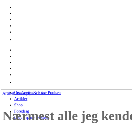
Om Anette Kristine Poulsen
Artikel
,
Beautyspace
,
Hud
Artikler
Shop
Nærmest alle jeg kende
Foredrag
Beautyspace Boksen