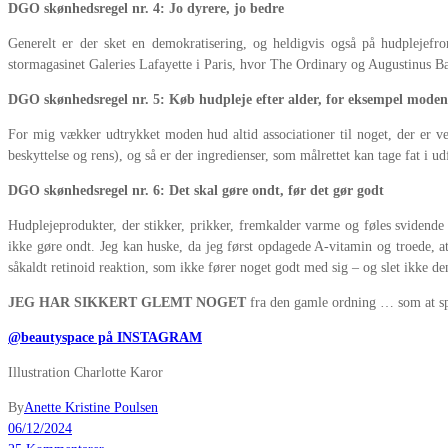
DGO skønhedsregel nr. 4: Jo dyrere, jo bedre
Generelt er der sket en demokratisering, og heldigvis også på hudplejefr
stormagasinet Galeries Lafayette i Paris, hvor The Ordinary og Augustinus Ba
DGO skønhedsregel nr. 5: Køb hudpleje efter alder, for eksempel mode
For mig vækker udtrykket moden hud altid associationer til noget, der er v
beskyttelse og rens), og så er der ingredienser, som målrettet kan tage fat i
DGO skønhedsregel nr. 6: Det skal gøre ondt, før det gør godt
Hudplejeprodukter, der stikker, prikker, fremkalder varme og føles svidende
ikke gøre ondt. Jeg kan huske, da jeg først opdagede A-vitamin og troede, a
såkaldt retinoid reaktion, som ikke fører noget godt med sig – og slet ikke d
JEG HAR SIKKERT GLEMT NOGET
fra den gamle ordning … som at spri
@beautyspace på INSTAGRAM
Illustration Charlotte Karor
By
Anette Kristine Poulsen
06/12/2024