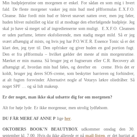
Min hudplejerutine om morgenen er enkel. For sådan en som mig i hvert
fald. De fleste morgener vasker jeg min hud med pHformulas E.X.F.O.
Cleanse. Ikke fordi min hud er blevet snavset natten over, men jeg føler,
huden bliver nulstillet og klar til at modtage den efterfølgende hudpleje. Jeg
skal jo have så meget ud af ingredienserne som muligt. E.X.F.O. Cleansen
er uden parfume, lettere eksfolierende, men stadig meget mild. Så er jeg
svært afhængig af mists, og hvis jeg har P.O.W.E.R. Essence Tonic så er det
klart den, jeg tyer til. Den opfrisker og giver huden en god portion fugt.
Den er fra pHformula – hvilket gælder det meste af min morgenrutine.
Mærket er min manna. Så bruger jeg et fugtserum eller C.R. Recovery alt
afhængigt af, hvordan min hud føles, og derefter en creme. Hvis det er
koldt, bruger jeg deres SOS-creme, som beskytter barrieren og forhindrer,
at alt fugten forsvinder. Alternativt nogle af Votarys lækre oliedråber. Så
noget SPF … og så lidt makeup.
Er der noget, man ikke skal udsætte dig for om morgenen?
Alt for høje lyde. Er ikke morgensur, men utrolig lydfølsom.
DU FÅR MERE AF ANNE P
lige
her
.
OKTOBERS BOOK’N BEAUTYBOX
udkommer onsdag den 30.
september kl. 7.00. Hvis du ikke allerede er på
mail-listen
, er det hurtigt at