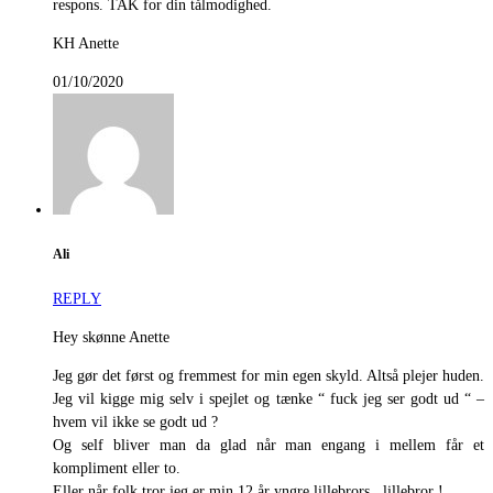
respons. TAK for din tålmodighed.
KH Anette
01/10/2020
Ali
REPLY
Hey skønne Anette
Jeg gør det først og fremmest for min egen skyld. Altså plejer huden.
Jeg vil kigge mig selv i spejlet og tænke “ fuck jeg ser godt ud “ –
hvem vil ikke se godt ud ?
Og self bliver man da glad når man engang i mellem får et
kompliment eller to.
Eller når folk tror jeg er min 12 år yngre lillebrors , lillebror !