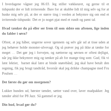
I hverdagene vågner jeg 06.03. Jeg stiller vækkeuret, og gerne til et
tidspunkt der er lidt irriterende. Bare for at skubbe lidt til mig selv og for at
huske mig selv på, at der er større ting i verden at bekymre sig om end et
irriterende tidspunkt. Det er jo noget pjat med et rundt og pænt tal.
Hvad tænker du på eller ser frem til som sidste om aftenen, lige inden
du falder i søvn?
Oftest, at jeg håber, ungerne sover igennem og selv går ud at tisse uden at
jeg behøver holde monster-ulvevagt. Og så prøver jeg på ikke at tænke for
meget … Det gør jeg i forvejen, og nætterne og søvnen er oftest dejligst,
når jeg ikke bekymrer mig og tænker på alt for mange ting som: Gud, fik vi
læst lektier, barnet skal lære at binde snørebånd, jeg skal have betalt den
regning, fik jeg brugt tandtråd, hvornår skal jeg drikke champagne med Fru
Poulsen …
Det første du gør om morgenen?
Lukker hunden ud, børster tænder, sætter vand over, laver madpakker. Jeg
tænder altid for P8 Jazz. Så gammel er jeg.
Din hud, hvad gør du?