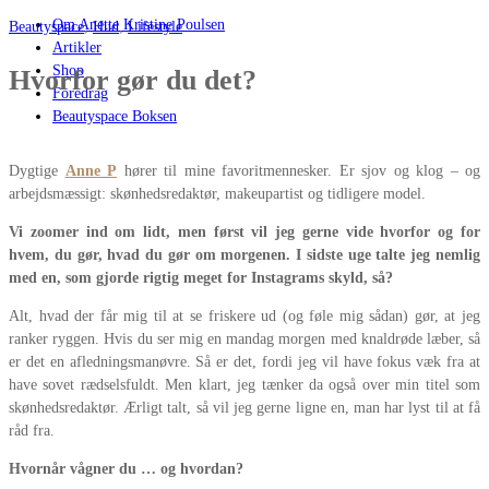
Om Anette Kristine Poulsen
Beautyspace
,
Hud
,
Lifestyle
Artikler
Shop
Hvorfor gør du det?
Foredrag
Beautyspace Boksen
Dygtige
Anne P
hører til mine favoritmennesker. Er sjov og klog – og
arbejdsmæssigt: skønhedsredaktør, makeupartist og tidligere model.
Vi zoomer ind om lidt, men først vil jeg gerne vide hvorfor og for
hvem, du gør, hvad du gør om morgenen. I sidste uge talte jeg nemlig
med en, som gjorde rigtig meget for Instagrams skyld, så?
Alt, hvad der får mig til at se friskere ud (og føle mig sådan) gør, at jeg
ranker ryggen. Hvis du ser mig en mandag morgen med knaldrøde læber, så
er det en afledningsmanøvre. Så er det, fordi jeg vil have fokus væk fra at
have sovet rædselsfuldt. Men klart, jeg tænker da også over min titel som
skønhedsredaktør. Ærligt talt, så vil jeg gerne ligne en, man har lyst til at få
råd fra.
Hvornår vågner du … og hvordan?