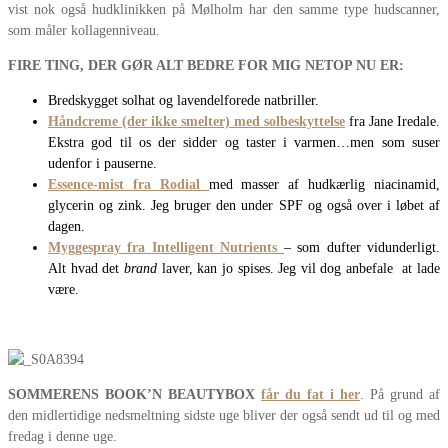
vist nok også hudklinikken på Mølholm har den samme type hudscanner,
som måler kollagenniveau.
FIRE TING, DER GØR ALT BEDRE FOR MIG NETOP NU ER:
Bredskygget solhat og lavendelforede natbriller.
Håndcreme (der ikke smelter) med solbeskyttelse
fra Jane Iredale.
Ekstra god til os der sidder og taster i varmen…men som suser
udenfor i pauserne.
Essence-mist fra Rodial
med masser af hudkærlig niacinamid,
glycerin og zink. Jeg bruger den under SPF og også over i løbet af
dagen.
Myggespray fra Intelligent Nutrients
– som dufter vidunderligt.
Alt hvad det
brand
laver, kan jo spises. Jeg vil dog anbefale at lade
være.
SOMMERENS BOOK’N BEAUTYBOX
får du fat i her
. På grund af
den midlertidige nedsmeltning sidste uge bliver der også sendt ud til og med
fredag i denne uge.