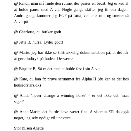
@ Randi, man må finde den rutine, der passer en bedst. Jeg er ked af
at holde pause med A-vit. Nogle gange skifter jeg til om dagen.
Andre gange kommer jeg EGF på først, venter 5 min og smører så
A-vit på.
@ Charlotte, du husker godt.
@ Jette B, hurra. Lyder godt!
@ Marie, jeg har ikke se tilstrækkelig dokumentation på, at det når
at gøre indtryk på huden. Desværre.
@ Birgitte B, Så er det med at holde fast i sin A-vit.
@ Kate, du kan fx prøve serummet fra Alpha H (du kan se det hos
houseofstars.dk)
@ Anni, ‘never change a winning horse’ – er det ikke det, man
siger?
@ Anne-Marie, det burde have været fint. A-vitamin ER da også
noget, jeg selv nødigt vil undvære.
Stor hilsen Anette