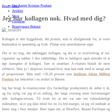
Om Anette Kristine Poulsen
Beautyspace
Artikler
Shop
Jeg har kollagen nok. Hvad med dig?
Foredrag
Beautyspace Boksen
Kollagen er dén byggeklods, dét protein, som er altafgørende for, at vores
hudmadras er spændstig og frisk.
Plump
som amerikanerne siger.
Der er tre ting, der ødelægger kollagen, og det er et overforbrug af sol,
cigaretter og sukker. I den rækkefølge. Der er heldigvis også metoder til at
øge mængden af kollagen. Især er smørbart A-vitamin blandt de mest
effektive. Ikke jo i eksplosiv forstand hvor man kan ende med et ansigt ude
af proportioner. Men med +10-20 procent som
hudlæge Johan Milling
Poulsen
har bekræftet i en artikel til Børsen.
Jeg har brugt A-vitamincreme (fra forskellige producenter) de sidste ti år,
og for nylig var jeg til en måling, der langt oversteg mine forventninger
mht. kollagen-niveau. Til trods for at der var tale om videnskabeligt
måleudstyr, så er jeg ikke blind for en vis fejl-margin, så jeg vil undlade at
blære mig i flere detaljer. Bare tippe om, at Bioeffect, Beauté Pacifique og