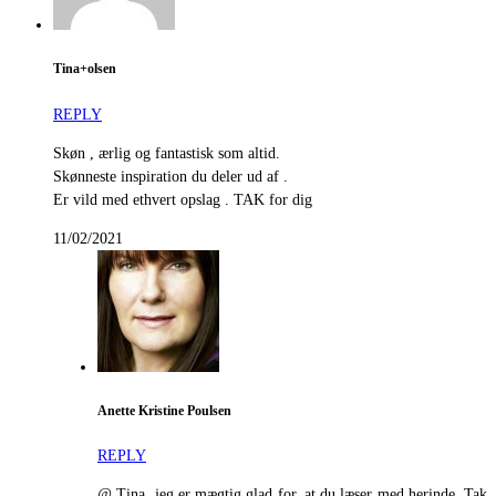
Tina+olsen
REPLY
Skøn , ærlig og fantastisk som altid.
Skønneste inspiration du deler ud af .
Er vild med ethvert opslag . TAK for dig
11/02/2021
Anette Kristine Poulsen
REPLY
@ Tina, jeg er mægtig glad for, at du læser med herinde. Tak