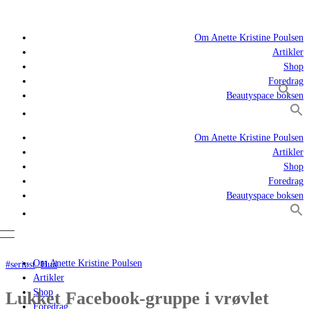
Om Anette Kristine Poulsen
Artikler
Shop
Foredrag
Beautyspace boksen
Om Anette Kristine Poulsen
Artikler
Shop
Foredrag
Beautyspace boksen
Om Anette Kristine Poulsen
#seriøst
,
Hud
Artikler
Shop
Lukket Facebook-gruppe i vrøvlet
Foredrag