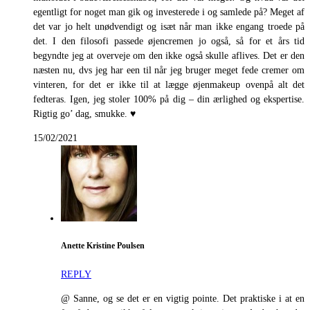
egentligt for noget man gik og investerede i og samlede på? Meget af
det var jo helt unødvendigt og isæt når man ikke engang troede på
det. I den filosofi passede øjencremen jo også, så for et års tid
begyndte jeg at overveje om den ikke også skulle aflives. Det er den
næsten nu, dvs jeg har een til når jeg bruger meget fede cremer om
vinteren, for det er ikke til at lægge øjenmakeup ovenpå alt det
fedteras. Igen, jeg stoler 100% på dig – din ærlighed og ekspertise.
Rigtig go’ dag, smukke. ♥
15/02/2021
Anette Kristine Poulsen
REPLY
@ Sanne, og se det er en vigtig pointe. Det praktiske i at en