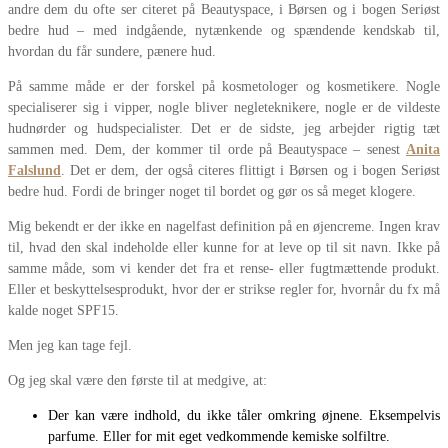
andre dem du ofte ser citeret på Beautyspace, i Børsen og i bogen Seriøst
bedre hud – med indgående, nytænkende og spændende kendskab til,
hvordan du får sundere, pænere hud.
På samme måde er der forskel på kosmetologer og kosmetikere. Nogle
specialiserer sig i vipper, nogle bliver negleteknikere, nogle er de vildeste
hudnørder og hudspecialister. Det er de sidste, jeg arbejder rigtig tæt
sammen med. Dem, der kommer til orde på Beautyspace – senest
Anita
Falslund
. Det er dem, der også citeres flittigt i Børsen og i bogen Seriøst
bedre hud. Fordi de bringer noget til bordet og gør os så meget klogere.
Mig bekendt er der ikke en nagelfast definition på en øjencreme. Ingen krav
til, hvad den skal indeholde eller kunne for at leve op til sit navn. Ikke på
samme måde, som vi kender det fra et rense- eller fugtmættende produkt.
Eller et beskyttelsesprodukt, hvor der er strikse regler for, hvornår du fx må
kalde noget SPF15.
Men jeg kan tage fejl.
Og jeg skal være den første til at medgive, at:
Der kan være indhold, du ikke tåler omkring øjnene. Eksempelvis
parfume. Eller for mit eget vedkommende kemiske solfiltre.