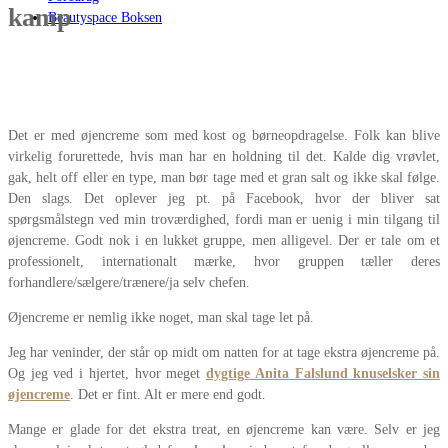
kamp
Beautyspace Boksen
Det er med øjencreme som med kost og børneopdragelse. Folk kan blive
virkelig forurettede, hvis man har en holdning til det. Kalde dig vrøvlet,
gak, helt off eller en type, man bør tage med et gran salt og ikke skal følge.
Den slags. Det oplever jeg pt. på Facebook, hvor der bliver sat
spørgsmålstegn ved min troværdighed, fordi man er uenig i min tilgang til
øjencreme. Godt nok i en lukket gruppe, men alligevel. Der er tale om et
professionelt, internationalt mærke, hvor gruppen tæller deres
forhandlere/sælgere/trænere/ja selv chefen.
Øjencreme er nemlig ikke noget, man skal tage let på.
Jeg har veninder, der står op midt om natten for at tage ekstra øjencreme på.
Og jeg ved i hjertet, hvor meget
dygtige Anita Falslund knuselsker sin
øjencreme
. Det er fint. Alt er mere end godt.
Mange er glade for det ekstra treat, en øjencreme kan være. Selv er jeg