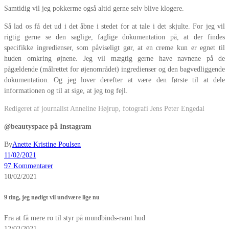
Samtidig vil jeg pokkerme også altid gerne selv blive klogere.
Så lad os få det ud i det åbne i stedet for at tale i det skjulte. For jeg vil
rigtig gerne se den saglige, faglige dokumentation på, at der findes
specifikke ingredienser, som påviseligt gør, at en creme kun er egnet til
huden omkring øjnene. Jeg vil mægtig gerne have navnene på de
pågældende (målrettet for øjenområdet) ingredienser og den bagvedliggende
dokumentation. Og jeg lover derefter at være den første til at dele
informationen og til at sige, at jeg tog fejl.
Redigeret af journalist Anneline Højrup, fotografi Jens Peter Engedal
@beautyspace på Instagram
By
Anette Kristine Poulsen
11/02/2021
97 Kommentarer
10/02/2021
9 ting, jeg nødigt vil undvære lige nu
Fra at få mere ro til styr på mundbinds-ramt hud
12/02/2021