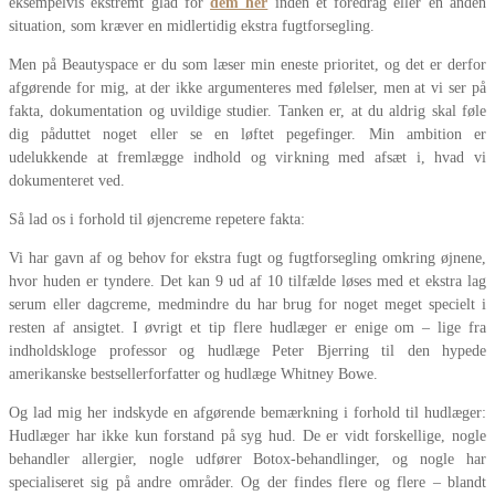
eksempelvis ekstremt glad for
dem her
inden et foredrag eller en anden
situation, som kræver en midlertidig ekstra fugtforsegling.
Men på Beautyspace er du som læser min eneste prioritet, og det er derfor
afgørende for mig, at der ikke argumenteres med følelser, men at vi ser på
fakta, dokumentation og uvildige studier. Tanken er, at du aldrig skal føle
dig påduttet noget eller se en løftet pegefinger. Min ambition er
udelukkende at fremlægge indhold og virkning med afsæt i, hvad vi
dokumenteret ved.
Så lad os i forhold til øjencreme repetere fakta:
Vi har gavn af og behov for ekstra fugt og fugtforsegling omkring øjnene,
hvor huden er tyndere. Det kan 9 ud af 10 tilfælde løses med et ekstra lag
serum eller dagcreme, medmindre du har brug for noget meget specielt i
resten af ansigtet. I øvrigt et tip flere hudlæger er enige om – lige fra
indholdskloge professor og hudlæge Peter Bjerring til den hypede
amerikanske bestsellerforfatter og hudlæge Whitney Bowe.
Og lad mig her indskyde en afgørende bemærkning i forhold til hudlæger:
Hudlæger har ikke kun forstand på syg hud. De er vidt forskellige, nogle
behandler allergier, nogle udfører Botox-behandlinger, og nogle har
specialiseret sig på andre områder. Og der findes flere og flere – blandt