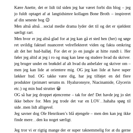
Kære Anette, det er lidt tid siden jeg har været forbi din blog – jeg
jo fuldt optaget af at langtidsimre kollagen Bone Broth – inspireret
af din seneste bog 😉
Men altså altså…social medie drama lyder det til og det er sjældent
særligt rart.
Men hvor er jeg altså glad for at jeg kan gå et sted hen (her) og søge
ret uvildig faktuel nuanceret velreflekteret viden og fakta omkring
alt det her hud-halløj. For det er jo en jungle at hitte rundt i. Her
føler jeg altid at jeg i ro og mag kan læse og studere hvad du skriver.
jeg bruger under en brøkdel af alt hvad du anbefaler og skriver om –
men jeg kan lide at orientere mig. OG jeg kan lide at have super
lækker hud. OG takke være dig, har jeg tilføjet en del flere
produkter (primært serums m. Hyaluronsyre, Niacinamide, Glycerin
etc.) og min hud strutter 😀
OG så har jeg droppet øjencreme – tak for det! Det havde jeg jo slet
ikke behov for. Men jeg trode det var en LOV…hahaha spøg til
side..men lidt alligevel.
Jeg savner dog Ole Henriksen’s blå øjengele – men den kan jeg ikke
finde mere…den ku noget særligt.
Jeg tror vi er rigtig mange der er super taknemmelig for at du gerne