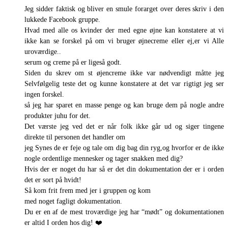
Jeg sidder faktisk og bliver en smule forarget over deres skriv i den
lukkede Facebook gruppe.
Hvad med alle os kvinder der med egne øjne kan konstatere at vi
ikke kan se forskel på om vi bruger øjnecreme eller ej,er vi Alle
uroværdige..
serum og creme på er ligeså godt.
Siden du skrev om st øjencreme ikke var nødvendigt måtte jeg
Selvfølgelig teste det og kunne konstatere at det var rigtigt jeg ser
ingen forskel.
så jeg har sparet en masse penge og kan bruge dem på nogle andre
produkter juhu for det.
Det værste jeg ved det er når folk ikke går ud og siger tingene
direkte til personen det handler om
jeg Synes de er feje og tale om dig bag din ryg,og hvorfor er de ikke
nogle ordentlige mennesker og tager snakken med dig?
Hvis der er noget du har så er det din dokumentation der er i orden
det er sort på hvidt!
Så kom frit frem med jer i gruppen og kom
med noget fagligt dokumentation.
Du er en af de mest troværdige jeg har “mødt” og dokumentationen
er altid I orden hos dig! ❤️