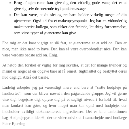
Brug af øjencreme kan give dig den virkelig gode vane, det er at
give sig selv drænerende trykpunktsmassage.
Det kan være, at du slet og ret bare holder virkelig meget af din
øjencreme. Også ud fra et makeupsynspunkt. Jeg har en vidunderlig
makeupartist-kollega, som elsker den fedtede, let shiny fornemmelse,
som visse typer af øjencreme kan give.
For mig er det bare vigtigt at slå fast, at øjencreme er et add on. Den er
nice, men ikke need to have. Den kan så være overordentligt nice. Den kan
være verdens bedste add on. Enig.
At netop den forskel er vigtig for mig skyldes, at det for mange kvinder og
mænd er noget af en opgave bare at få renset, fugtmættet og beskyttet deres
hud dagligt. Altså det basale.
Endelig arbejder jeg på væsentligt mere end bare at ”sætte hudpleje på
landkortet”, som der bliver nævnt i den pågældende gruppe. Jeg vil gerne
vise dig, begejstre dig, oplyse dig på et sagligt niveau i forhold til, hvad
man konkret kan gøre, og hvor meget man kan opnå med hudpleje, der
indeholder uvildigt dokumenterede ingredienser. Det er bl.a. ambitionen
bag Hudplejepyramiden®, der er videreudviklet i samarbejde med hudlæge
Peter Bjerring.