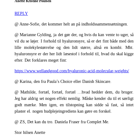
Anette Kristine Poulsen
REPLY
@ Anne-Sofie, det kommer helt an på indholdssammensætningen.
@ Marianne Gylding, ja det gør der, og hvis du kan vente to uger, så
vil du se løjer. I forhold til hyaluronsyre, så er det fint både med den
lille molekylestørrelse og den lidt større, altså en kombi. Mht.
hyaluronsyre er der her lidt læsestof i forhold til, hvad du skal kigge
efter. Det forklares meget fint:
https://www.wellandgood.com/hyaluronic-acid-molecular-weights/
@ Karina, den fra Paula’s Choice eller Danish Skincare.
@ Mathilde, fortæl, fortæl, fortæl …hvad hedder dem, du bruger.
Jeg har aldrig set nogen effekt nemlig. Måske kender du til et særligt
godt mærke. Men igen, en tilstopning kan sidde så fast, så intet
plaster el. nogen hudplejeingrediens kan gøre en forskel.
@ ZS, Det kan du tro. Daniela Fraser fra Complet Me.
Stor hilsen Anette