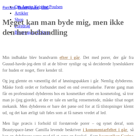
Om Anette Kristine Poulsen
#seriøst
,
Beautyspace
,
Hud
Artikler
Shop
Meget kan man byde mig, men ikke
Foredrag
den her behandling
Beautyspace Boksen
Min indbakke blev brandvarm
efter i går
. Det med porer, der går fra
Guuud-havde-jeg-dem til at de bliver synlige og så deciderede lyseslukkere
for huden er noget, flere kender til.
Og jeg glemte en væsentlig del af løsningspakken i går. Nemlig dybderens.
Måske fordi ordet er forbundet med en ond overraskelse. Første gang man
får en professionel dybderens hos en kosmetiker eller en kosmetolog, så tror
man jo (jeg gjorde), at der er tale en særlig rensemetode, måske tilsat noget
mekanik. Men dybderens er bare det pæne ord for at få tilstopninger klemt
ud, og det kan ærligt talt føles som at få næsen vredet af led.
Men lige præcis i forhold til forstørrede porer – og synet deraf, som
Beautyspace-læser Camilla levende beskriver
i kommentarfeltet i går
, så