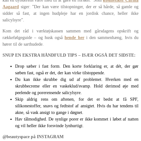
kan en dybderens være med til at gøre en forskel. Som
kosmetiker Carina
Aagaard
siger: ”Der kan være tilstopninger, der er så hårde, så gamle og
sidder så fast, at ingen hudpleje har en jordisk chance, heller ikke
salicylsyre”.
Kom det råd i værktøjskassen sammen med gårsdagens opskrift og
rækkefølgeguide – og husk også
hende her
i den sammenhæng, hvis du
hører til de sarthudede.
SNUP EN EKSTRA HÅNDFULD TIPS – ISÆR OGSÅ DET SIDSTE:
Drop sæber i fast form. Den korte forklaring er, at dét, der gør
sæben fast, også er det, der kan virke tilstoppende.
Du kan ikke skrubbe dig ud af problemet. Hverken med en
skrubbecreme eller en vaskeklud/svamp. Hold derimod øje med
peelende og porerensende salicylsyre.
Skip aldrig rens om aftenen, for det er bedst at få SPF,
silikonestoffer, snavs og fedtstof af ansigtet. Hvis du har tendens til
akne, så vask ansigt to gange i døgnet.
Hav tålmodighed. De synlige porer er ikke kommet i løbet af natten
og vil heller ikke forsvinde lynhurtigt.
@beautyspace på INSTAGRAM