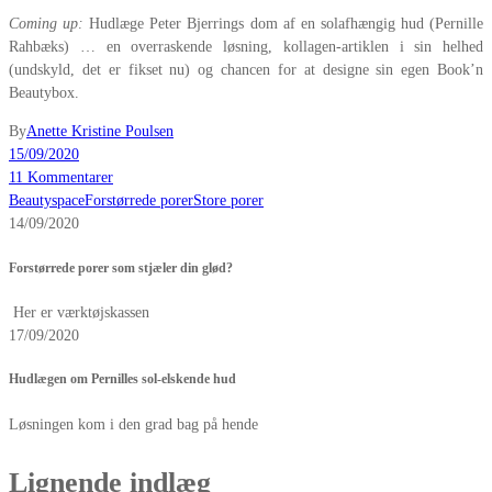
Coming up:
Hudlæge Peter Bjerrings dom af en solafhængig hud (Pernille
Rahbæks) … en overraskende løsning, kollagen-artiklen i sin helhed
(undskyld, det er fikset nu) og chancen for at designe sin egen Book’n
Beautybox.
By
Anette Kristine Poulsen
15/09/2020
11 Kommentarer
Beautyspace
Forstørrede porer
Store porer
14/09/2020
Forstørrede porer som stjæler din glød?
Her er værktøjskassen
17/09/2020
Hudlægen om Pernilles sol-elskende hud
Løsningen kom i den grad bag på hende
Lignende indlæg