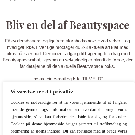
Bliv en del af Beautyspace
Få evidensbaseret og ligefrem skønhedssnak: Hvad virker – og
hvad gør ikke. Hver uge modtager du 2-3 aktuelle artikler med
fokus på især hud. Derudover adgang til bøger og foredrag med
Beautyspace-rabat, ligesom du selvfølgelig er blandt de første, der
får detaljerne på den aktuelle Beautyspace boks.
Indtast din e-mail og klik "TILMELD"
Vi værdsætter dit privatliv
TILMELD
Cookies er nødvendige for at få vores hjemmeside til at fungere,
men de gemmer også information om, hvordan du bruger vores
Tak for din tilmelding - du er nu på
hjemmeside, så vi kan forbedre den både for dig og for andre.
listen! Tilføj gerne
Cookies på denne hjemmeside bruges primært til trafikmåling og
optimering af sidens indhold. Du kan fortsætte med at bruge vores