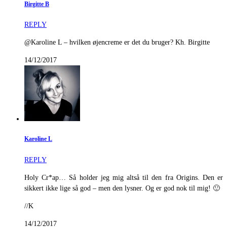
Birgitte B
REPLY
@Karoline L – hvilken øjencreme er det du bruger? Kh. Birgitte
14/12/2017
Karoline L
REPLY
Holy Cr*ap… Så holder jeg mig altså til den fra Origins. Den er
sikkert ikke lige så god – men den lysner. Og er god nok til mig! 🙂
//K
14/12/2017