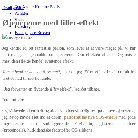
Om Anette Kristine Poulsen
Beautyspace
Artikler
Shop
Øjencreme med filler-effekt
Foredrag
Beautyspace Boksen
Jeg kender en ret fantastisk person, som lever af at være meget på. Vi har
haft mange lange snakke om øjencreme. Om effekten af dem. Og måske
mest den (ifølge hende) svigtende effekt.
Jamen hvad er det, du forventer
?, spurgte jeg. Efter vi havde talt om alt fra
trættør hud til mørke rande.
“Jeg forventer en flydende
filler
-effekt”, lød det tilbage.
Intet mindre.
Og så lavede vi en helt og aldeles uvidenskabelig test på en nye øjencreme,
jeg netop havde fået ind af døren:
pHformulas nye SOS-smøre
med gode
ingredienser som smidiggørende E-vitamin, glattende peptider
(proteindele), hud-identiske fedtstoffer OG silikone.