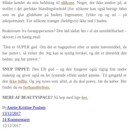
Måske kender du min holdning til
silikone
. Noget, der ikke ændrer på, at
stoffet i det perfekte blandingsforhold (for silikone kan også hurtigt føles
som en glat glidebane på huden) fugtmætter, fylder op og ud – på
askepotmanér. For silikone trænger (heldigvis) ikke ned i huden.
Reaktionen fra forsøgspersonen? Den lød sådan her i al sin umiddelbarhed –
skrevet i en hastig mail:
”Den er SUPER god. Om det er bagepulver eller et andet hævemiddel, de
har puttet i, så virker det. Jeg kan se synlig forskel, og det er ubestridt den
bedste, jeg har prøvet.”
SNUP TIPPET:
Den ER god – og den fungerer også rigtig fint under
makeup og giver også en let lysnende effekt under øjnene. Til gengæld er
den
ikke billig
. Og jeg synes som altid, at du skal prøve, før du køber. Her
finder du en
forhandlerliste
.
MERE AF BEAUTYSPACE?
Så hop med lige
her.
By
Anette Kristine Poulsen
13/12/2017
14 Kommentarer
12/12/2017