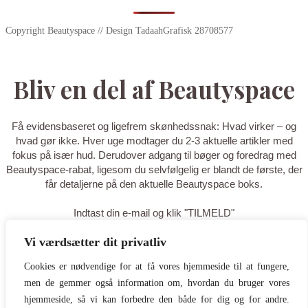
Copyright Beautyspace // Design TadaahGrafisk 28708577
Bliv en del af Beautyspace
Få evidensbaseret og ligefrem skønhedssnak: Hvad virker – og
hvad gør ikke. Hver uge modtager du 2-3 aktuelle artikler med
fokus på især hud. Derudover adgang til bøger og foredrag med
Beautyspace-rabat, ligesom du selvfølgelig er blandt de første, der
får detaljerne på den aktuelle Beautyspace boks.
Indtast din e-mail og klik "TILMELD"
Vi værdsætter dit privatliv
TILMELD
Cookies er nødvendige for at få vores hjemmeside til at fungere,
men de gemmer også information om, hvordan du bruger vores
Tak for din tilmelding - du er nu på
hjemmeside, så vi kan forbedre den både for dig og for andre.