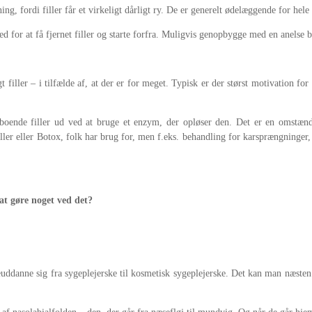
ng, fordi filler får et virkeligt dårligt ry. De er generelt ødelæggende for hele
d for at få fjernet filler og starte forfra. Muligvis genopbygge med en anelse b
filler – i tilfælde af, at der er for meget. Typisk er der størst motivation for
n iboende filler ud ved at bruge et enzym, der opløser den. Det er en omstæn
ler eller Botox, folk har brug for, men f.eks. behandling for karsprængninger, d
t gøre noget ved det?
uddanne sig fra sygeplejerske til kosmetisk sygeplejerske. Det kan man næsten si