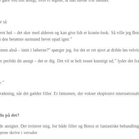
gøre ved mit ansigt, hvis vi legede, at han havde frie hænder.
r så:
ideret hul – det sker med alderen og kan give lidt et kranie-look. Så ville jeg 
få den berømte surmund hevet opad igen.”
n altså – intet i læberne?” spørger jeg, for det er ret sjovt at drible løs velvi
 perfekt dit ansigt – det er dig. Det vil se helt tosset kunstigt ud,” lyder det 
e.”
kning, når det gælder filler. Et fænomen, der vokser eksplosivt international
du på det?
de ansigter. Det irriterer mig, for både filler og Botox er fantastiske behandling
ne skrive i versaler.