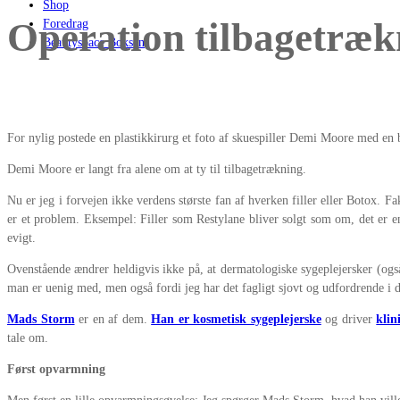
Shop
Operation tilbagetrækni
Foredrag
Beautyspace Boksen
For nylig postede en plastikkirurg et foto af skuespiller Demi Moore med en bes
Demi Moore er langt fra alene om at ty til tilbagetrækning.
Nu er jeg i forvejen ikke verdens største fan af hverken filler eller Botox. 
er et problem. Eksempel: Filler som Restylane bliver solgt som om, det er en 
evigt.
Ovenstående ændrer heldigvis ikke på, at dermatologiske sygeplejersker (også
man er uenig med, men også fordi jeg har det fagligt sjovt og udfordrende i d
Mads Storm
er en af dem.
Han er kosmetisk sygeplejerske
og driver
klin
tale om.
Først opvarmning