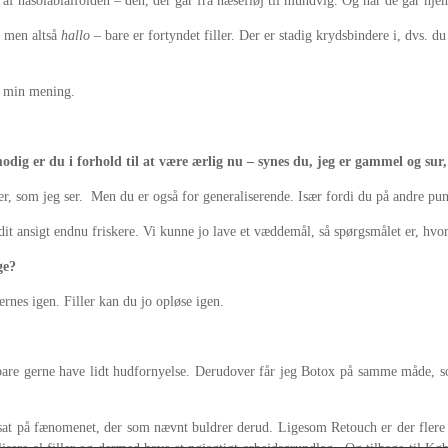
tte af nasolabialfolden – den, der går fra næsefløj til mundvig. Og når de går hje
, men altså
hallo
– bare er fortyndet filler. Der er stadig krydsbindere i, dvs. d
er min mening.
dig er du i forhold til at være ærlig nu – synes du, jeg er gammel og sur
er, som jeg ser. Men du er også for generaliserende. Især fordi du på andre pu
re dit ansigt endnu friskere. Vi kunne jo lave et væddemål, så spørgsmålet er, 
ge?
jernes igen. Filler kan du jo opløse igen.
g bare gerne have lidt hudfornyelse. Derudover får jeg Botox på samme måde,
r sat på fænomenet, der som nævnt buldrer derud. Ligesom Retouch er der fler