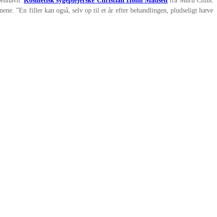
øbenhavn:
Kosmetisk sygeplejerske Christian Holm Madsen
fra Muru Clinic
nene. ”En filler kan også, selv op til et år efter behandlingen, pludseligt hæve