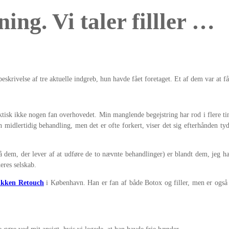
ng. Vi taler filller …
krivelse af tre aktuelle indgreb, hun havde fået foretaget. Et af dem var at få f
Faktisk ikke nogen fan overhovedet. Min manglende begejstring har rod i flere 
midlertidig behandling, men det er ofte forkert, viser det sig efterhånden tydel
 dem, der lever af at udføre de to nævnte behandlinger) er blandt dem, jeg har
eres selskab.
ikken Retouch
i København. Han er fan af både Botox og filler, men er også 