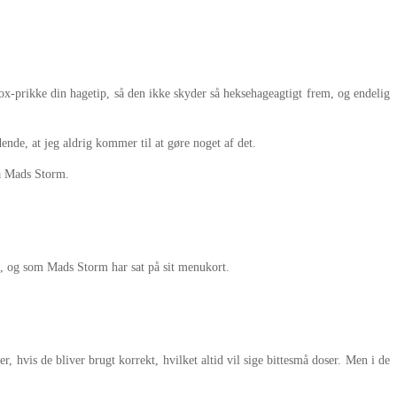
Botox-prikke din hagetip, så den ikke skyder så heksehageagtigt frem, og endelig
dende, at jeg aldrig kommer til at gøre noget af det.
fra Mads Storm.
t, og som Mads Storm har sat på sit menukort.
er, hvis de bliver brugt korrekt, hvilket altid vil sige bittesmå doser. Men i de