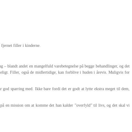
jernet filler i kinderne.
ting – blandt andet en mangelfuld varebetegnelse på begge behandlinger, og det
igt. Filler, også de midlertidige, kan forblive i huden i årevis. Muligvis for
 god sparring med. Ikke bare fordi det er godt at lytte ekstra meget til dem,
på en mission om at komme det han kalder ”overfyld” til livs, og det skal vi