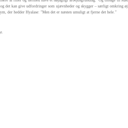
lisere al filler og dermed have et nøjagtigt arbejdsgrundlag. Og tilbage til K
ig), og det kan give udfordringer som ujævnheder og skygger – særligt omkring øj
zym, der hedder Hyalase: ”Men det er næsten umuligt at fjerne det hele.”
e.