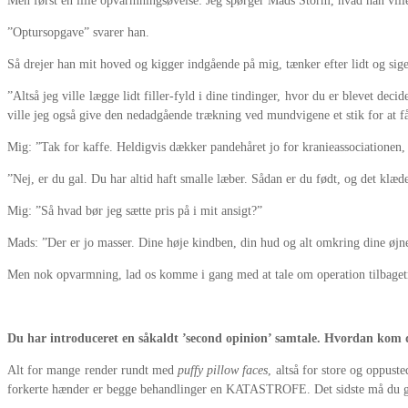
Men først en lille opvarmningsøvelse: Jeg spørger Mads Storm, hvad han ville 
”Optursopgave” svarer han.
Så drejer han mit hoved og kigger indgående på mig, tænker efter lidt og sige
”Altså jeg ville lægge lidt filler-fyld i dine tindinger, hvor du er blevet dec
ville jeg også give den nedadgående trækning ved mundvigene et stik for at 
Mig: ”Tak for kaffe. Heldigvis dækker pandehåret jo for kranieassociationen, me
”Nej, er du gal. Du har altid haft smalle læber. Sådan er du født, og det klæder
Mig: ”Så hvad bør jeg sætte pris på i mit ansigt?”
Mads: ”Der er jo masser. Dine høje kindben, din hud og alt omkring dine øjn
Men nok opvarmning, lad os komme i gang med at tale om operation tilbagetræ
Du har introduceret en såkaldt ’second opinion’ samtale. Hvordan kom 
Alt for mange render rundt med
puffy pillow faces
, altså for store og oppuste
forkerte hænder er begge behandlinger en KATASTROFE. Det sidste må du ger