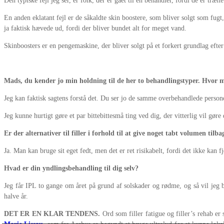
Den typiske fejl jeg ser, er folk, der er gået til en behandler, fordi de er træ
En anden eklatant fejl er de såkaldte skin boostere, som bliver solgt som fugt
ja faktisk hævede ud, fordi der bliver bundet alt for meget vand.
Skinboosters er en pengemaskine, der bliver solgt på et forkert grundlag eft
Mads, du kender jo min holdning til de her to behandlingstyper. Hvor mo
Jeg kan faktisk sagtens forstå det. Du ser jo de samme overbehandlede person
Jeg kunne hurtigt gøre et par bittebittesmå ting ved dig, der vitterlig vil gø
Er der alternativer til filler i forhold til at give noget tabt volumen tilba
Ja. Man kan bruge sit eget fedt, men det er ret risikabelt, fordi det ikke kan f
Hvad er din yndlingsbehandling til dig selv?
Jeg får IPL to gange om året på grund af solskader og rødme, og så vil je
halve år.
DET ER EN KLAR TENDENS.
Ord som filler fatigue og filler’s rehab e