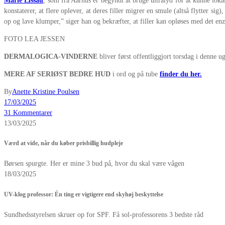
Marie Lissau
, som fra Aarhus er begyndt at bruge ultralyd for at kunne loka
konstaterer, at flere oplever, at deres filler migrer en smule (altså flytter s
op og lave klumper,” siger han og bekræfter, at filler kan opløses med det en
FOTO LEA JESSEN
DERMALOGICA-VINDERNE
bliver først offentliggjort torsdag i denne ug
MERE AF SERIØST BEDRE HUD
i ord og på tube
finder du her.
By
Anette Kristine Poulsen
17/03/2025
31 Kommentarer
13/03/2025
Værd at vide, når du køber prisbillig hudpleje
Børsen spurgte. Her er mine 3 bud på, hvor du skal være vågen
18/03/2025
UV-klog professor: Én ting er vigtigere end skyhøj beskyttelse
Sundhedsstyrelsen skruer op for SPF. Få sol-professorens 3 bedste råd