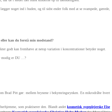
m, har de i stedet fået blæst kinderne op til ukendelighed.
u lægger noget ind i huden, og til sidst ender folk med at se svampede, gærede,
, eller kan du forstå min modstand?
nkter godt kan fremhæve at netop variation i koncentrationer betyder noget.
hvor modig er DU …?
 som Brad Pitt gør: mellem brynene i bekymringsrynken. En mikrodråbe hvert
e herhjemme, som praktiserer den. Blandt andet
kosmetisk sygeplejerske Else