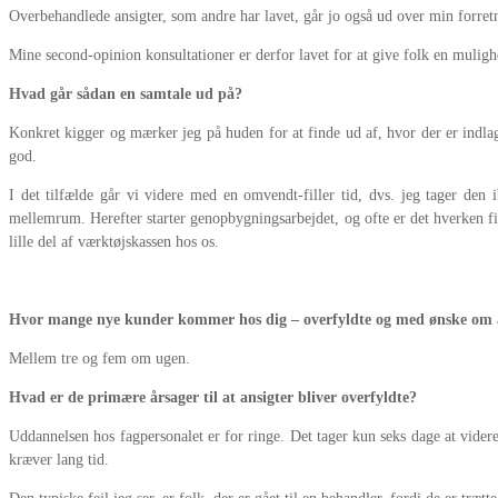
Overbehandlede ansigter, som andre har lavet, går jo også ud over min forretni
Mine second-opinion konsultationer er derfor lavet for at give folk en mulighe
Hvad går sådan en samtale ud på?
Konkret kigger og mærker jeg på huden for at finde ud af, hvor der er indlagt 
god.
I det tilfælde går vi videre med en omvendt-filler tid, dvs. jeg tager de
mellemrum. Herefter starter genopbygningsarbejdet, og ofte er det hverken fil
lille del af værktøjskassen hos os.
Hvor mange nye kunder kommer hos dig – overfyldte og med ønske om a
Mellem tre og fem om ugen.
Hvad er de primære årsager til at ansigter bliver overfyldte?
Uddannelsen hos fagpersonalet er for ringe. Det tager kun seks dage at videre
kræver lang tid.