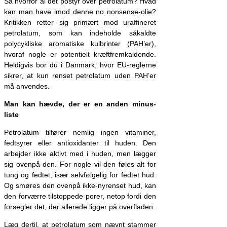
Så hvorfor al det postyr over petrolatum? Hvad
kan man have imod denne no nonsense-olie?
Kritikken retter sig primært mod uraffineret
petrolatum, som kan indeholde såkaldte
polycykliske aromatiske kulbrinter (PAH’er),
hvoraf nogle er potentielt kræftfremkaldende.
Heldigvis bor du i Danmark, hvor EU-reglerne
sikrer, at kun renset petrolatum uden PAH’er
må anvendes.
Man kan hævde, der er en anden minus-
liste
Petrolatum tilfører nemlig ingen vitaminer,
fedtsyrer eller antioxidanter til huden. Den
arbejder ikke aktivt med i huden, men lægger
sig ovenpå den. For nogle vil den føles alt for
tung og fedtet, især selvfølgelig for fedtet hud.
Og smøres den ovenpå ikke-nyrenset hud, kan
den forværre tilstoppede porer, netop fordi den
forsegler det, der allerede ligger på overfladen.
Læg dertil, at petrolatum som nævnt stammer