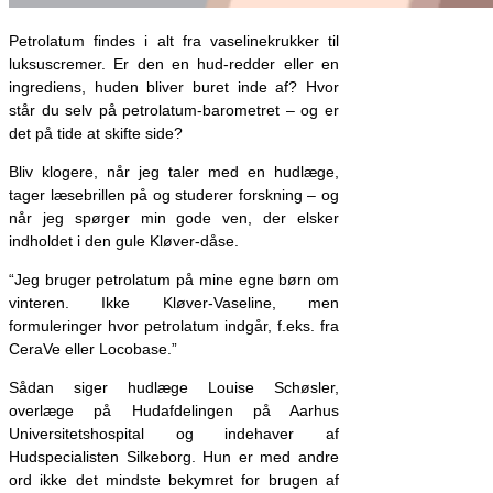
Petrolatum findes i alt fra vaselinekrukker til
luksuscremer. Er den en hud-redder eller en
ingrediens, huden bliver buret inde af? Hvor
står du selv på petrolatum-barometret – og er
det på tide at skifte side?
Bliv klogere, når jeg taler med en hudlæge,
tager læsebrillen på og studerer forskning – og
når jeg spørger min gode ven, der elsker
indholdet i den gule Kløver-dåse.
“Jeg bruger petrolatum på mine egne børn om
vinteren. Ikke Kløver-Vaseline, men
formuleringer hvor petrolatum indgår, f.eks. fra
CeraVe eller Locobase.”
Sådan siger hudlæge Louise Schøsler,
overlæge på Hudafdelingen på Aarhus
Universitetshospital og indehaver af
Hudspecialisten Silkeborg. Hun er med andre
ord ikke det mindste bekymret for brugen af