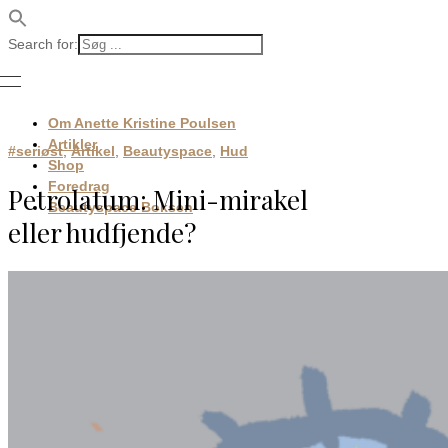
Search for:
Om Anette Kristine Poulsen
Artikler
#seriøst
,
Artikel
,
Beautyspace
,
Hud
Shop
Foredrag
Petrolatum: Mini-mirakel
Beautyspace Boksen
eller hudfjende?