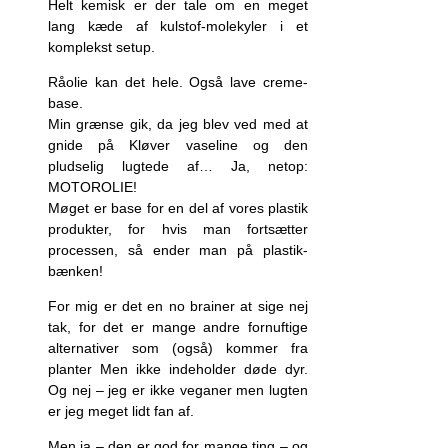
Helt kemisk er der tale om en meget
lang kæde af kulstof-molekyler i et
komplekst setup.
Råolie kan det hele. Også lave creme-
base.
Min grænse gik, da jeg blev ved med at
gnide på Kløver vaseline og den
pludselig lugtede af… Ja, netop:
MOTOROLIE!
Møget er base for en del af vores plastik
produkter, for hvis man fortsætter
processen, så ender man på plastik-
bænken!
For mig er det en no brainer at sige nej
tak, for det er mange andre fornuftige
alternativer som (også) kommer fra
planter Men ikke indeholder døde dyr.
Og nej – jeg er ikke veganer men lugten
er jeg meget lidt fan af.
Men ja – den er god for mange ting – og