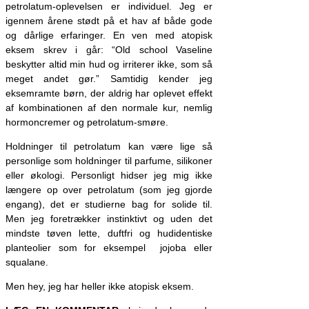
petrolatum-oplevelsen er individuel. Jeg er
igennem årene stødt på et hav af både gode
og dårlige erfaringer. En ven med atopisk
eksem skrev i går: “Old school Vaseline
beskytter altid min hud og irriterer ikke, som så
meget andet gør.” Samtidig kender jeg
eksemramte børn, der aldrig har oplevet effekt
af kombinationen af den normale kur, nemlig
hormoncremer og petrolatum-smøre.
Holdninger til petrolatum kan være lige så
personlige som holdninger til parfume, silikoner
eller økologi. Personligt hidser jeg mig ikke
længere op over petrolatum (som jeg gjorde
engang), det er studierne bag for solide til.
Men jeg foretrækker instinktivt og uden det
mindste tøven lette, duftfri og hudidentiske
planteolier som for eksempel jojoba eller
squalane.
Men hey, jeg har heller ikke atopisk eksem.