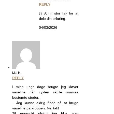
REPLY
@ Anni, stor tak for at
dele din erfaring.
04/03/2026
Maj H.
REPLY
I mine unge dage brugte jeg kløver
vaseline når cyklen skulle smøres
bestemte steder.
– Jeg kunne aldrig finde på at bruge
vaseline på kroppen. Nej tak!
Til gengæld elsker jeg bl.a. øko