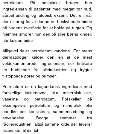
petrolatum. På hospitalet bruger hun
ingrediensen til patienter med meget tør hud,
sårbehandling og atopisk eksem. Det er, når
der er brug for at danne en beskyttende hinde
på hudens overflade for at holde på fugten. Og
hjemme smører hun den på sine børns kinder,
når kulden bider.
Alligevel deler petrolatum vandene. For mens
dermatologer kalder den en af de mest
veldokumenterede ingredienser, ser kritikere
en hudfjende fra olieindustrien og frygter
tilstoppede porer og bumser.
Petrolatum
er
en legendarisk ingrediens med
forskellige kaldenavne, bl.a. mineralsk olie,
vaseline og petrolatum. Forskellen på
eksempelvis petrolatum og mineralsk olie
handler om konsistens, sammensætning og
anvendelse. Begge stammer fra
råolieindustrien, altså samme kilde der leverer
brændstof til din bil.