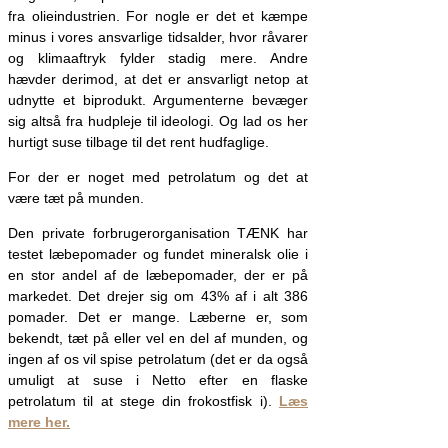
fra olieindustrien. For nogle er det et kæmpe
minus i vores ansvarlige tidsalder, hvor råvarer
og klimaaftryk fylder stadig mere. Andre
hævder derimod, at det er ansvarligt netop at
udnytte et biprodukt. Argumenterne bevæger
sig altså fra hudpleje til ideologi. Og lad os her
hurtigt suse tilbage til det rent hudfaglige.
For der er noget med petrolatum og det at
være tæt på munden.
Den private forbrugerorganisation TÆNK har
testet læbepomader og fundet mineralsk olie i
en stor andel af de læbepomader, der er på
markedet. Det drejer sig om 43% af i alt 386
pomader. Det er mange. Læberne er, som
bekendt, tæt på eller vel en del af munden, og
ingen af os vil spise petrolatum (det er da også
umuligt at suse i Netto efter en flaske
petrolatum til at stege din frokostfisk i).
Læs
mere her.