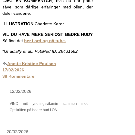
LÆG EN KOMMENTAR
, hvis du har gode
såvel som dårlige erfaringer med olien, der
deler vandene.
ILLUSTRATION
Charlotte Karor
VIL DU HAVE MERE SERIØST BEDRE HUD?
Så find det
her i ord og på tube.
*
Ghadially et al., PubMed ID: 26431582
By
Anette Kristine Poulsen
17/02/2026
38 Kommentarer
12/02/2026
VIND mit yndlingsvitamin sammen med
Opskriften på bedre hud i OA
20/02/2026