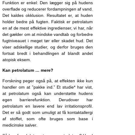
Funktion er enkel: Den lægger sig på hudens
overflade og reducerer fordampningen af vand.
Det kaldes okklusion. Resultatet er, at huden
holder bedre på fugten. Faktisk er petrolatum
en af de mest effektive ingredienser, vi har, når
det gælder om at mindske vandtab og forbedre
fugtniveauet i meget tør eller skadet hud. Det
viser adskellige studier, og derfor bruges den
fortsat bredt i behandlingen af blandt andet
atopisk eksem.
Kan petrolatum … mere?
Forskning peger også på, at effekten ikke kun
handler om at ”pakke ind.” Et studie* har vist,
at petrolatum også kan understøtte hudens
egen barrierefunktion. Derudover har
petrolatum en lavere end lav irritationsprofil.
Det er så godt som umuligt at få kontaktallergi
af stoffet, som ofte bruges som base i
medicinske salver.