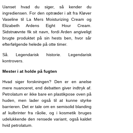
Uanset hvad du siger, så kender du
ingrediensen. For den optræder i alt fra Kløver
Vaseline til La Mers Moisturizing Cream og
Elizabeth Ardens Eight Hour Cream.
Sidstnævnte fik sit navn, fordi Arden angiveligt
brugte produktet på sin hests ben, hvor sår
efterfølgende helede på otte timer.
Så. Legendarisk historie. Legendarisk
kontrovers.
Mester i at holde på fugten
Hvad siger forskningen? Den er en anelse
mere nuanceret, end debatten giver indtryk af.
Petrolatum er ikke bare en plastikpose oven på
huden, men lader også til at kunne styrke
barrieren. Det er tale om en semisolid blanding
af kulbrinter fra råolie, og i kosmetik bruges
udelukkende den rensede variant, også kaldet
hvid petrolatum.