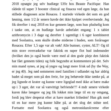
2018 opsøgte jeg selv hudlæge Uffe hos Beaute Pacifique. Han
rådede til super 3 booster clinical og finacea ved egen læge, da han
stillede diagnosen acne Rosacea. I startede virkede det som en god
løsning, men 1/2 år senere havde det ikke hjulpet overbevisende. Jeg
fik derefter i maj 2018 en kur gennem læge, som hun pludselig kom
i tanke om, at en hudlæge havde anbefalet engang: 1 x tablet
azithromycin i 3 dage og derefter 1 ugentligt i 6 uger kombineret
med Soolantra, som skulle dræbe miderne i huden, som forårsager
Rosacea. Efter 1,5 uge var alt væk! Alle bumser, cyster, ALT! Og til
min store overraskelse var faktisk en super flot hud indenunder
(hvilket den jo også burde være med al den gode pleje den faktisk
har fået gennem tiden) og folk begyndte at kommentere på det. Selv
min mand synes, at jeg så yngre og langt mere frisk ud (by the Way,
er jeg 40). Jeg nød sommeren med familien i udlandet og har aldrig
badet så meget som på den ferie, for jeg behøvede ikke tænke på, at
jeg lignede et krater og kunne være ligeglad med ikke at bære make
up i 3 uger, det var så vanvittigt befriende!!! 4 mdr senere virkede
kuren ikke længere og jeg fik lokket min læge til en ny omgang,
fordi jeg blev desperat efter at have mærket friheden! Hun gik med
til en kur mere jeg kunne håbe på, at det slog det sidste ned.
Fortsatte med Soolantra og også metronidazolcreme efter