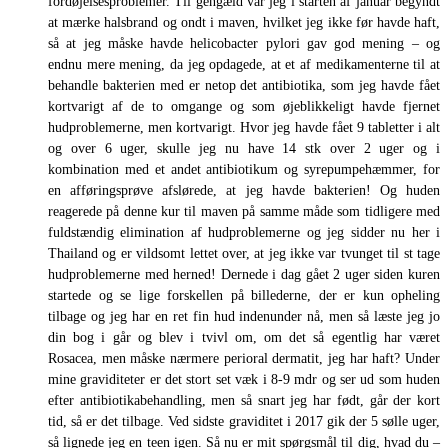
fordøjelsesproblemer. Til gengæld var jeg i starten af januar begyndt
at mærke halsbrand og ondt i maven, hvilket jeg ikke før havde haft,
så at jeg måske havde helicobacter pylori gav god mening – og
endnu mere mening, da jeg opdagede, at et af medikamenterne til at
behandle bakterien med er netop det antibiotika, som jeg havde fået
kortvarigt af de to omgange og som øjeblikkeligt havde fjernet
hudproblemerne, men kortvarigt. Hvor jeg havde fået 9 tabletter i alt
og over 6 uger, skulle jeg nu have 14 stk over 2 uger og i
kombination med et andet antibiotikum og syrepumpehæmmer, for
en afføringsprøve afslørede, at jeg havde bakterien! Og huden
reagerede på denne kur til maven på samme måde som tidligere med
fuldstændig elimination af hudproblemerne og jeg sidder nu her i
Thailand og er vildsomt lettet over, at jeg ikke var tvunget til st tage
hudproblemerne med herned! Dernede i dag gået 2 uger siden kuren
startede og se lige forskellen på billederne, der er kun opheling
tilbage og jeg har en ret fin hud indenunder nå, men så læste jeg jo
din bog i går og blev i tvivl om, om det så egentlig har været
Rosacea, men måske nærmere perioral dermatit, jeg har haft? Under
mine graviditeter er det stort set væk i 8-9 mdr og ser ud som huden
efter antibiotikabehandling, men så snart jeg har født, går der kort
tid, så er det tilbage. Ved sidste graviditet i 2017 gik der 5 sølle uger,
så lignede jeg en teen igen. Så nu er mit spørgsmål til dig, hvad du –