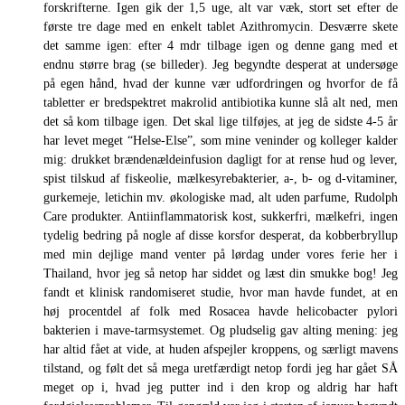
forskrifterne. Igen gik der 1,5 uge, alt var væk, stort set efter de
første tre dage med en enkelt tablet Azithromycin. Desværre skete
det samme igen: efter 4 mdr tilbage igen og denne gang med et
endnu større brag (se billeder). Jeg begyndte desperat at undersøge
på egen hånd, hvad der kunne vær udfordringen og hvorfor de få
tabletter er bredspektret makrolid antibiotika kunne slå alt ned, men
det så kom tilbage igen. Det skal lige tilføjes, at jeg de sidste 4-5 år
har levet meget “Helse-Else”, som mine veninder og kolleger kalder
mig: drukket brændenældeinfusion dagligt for at rense hud og lever,
spist tilskud af fiskeolie, mælkesyrebakterier, a-, b- og d-vitaminer,
gurkemeje, letichin mv. økologiske mad, alt uden parfume, Rudolph
Care produkter. Antiinflammatorisk kost, sukkerfri, mælkefri, ingen
tydelig bedring på nogle af disse korsfor desperat, da kobberbryllup
med min dejlige mand venter på lørdag under vores ferie her i
Thailand, hvor jeg så netop har siddet og læst din smukke bog! Jeg
fandt et klinisk randomiseret studie, hvor man havde fundet, at en
høj procentdel af folk med Rosacea havde helicobacter pylori
bakterien i mave-tarmsystemet. Og pludselig gav alting mening: jeg
har altid fået at vide, at huden afspejler kroppens, og særligt mavens
tilstand, og følt det så mega uretfærdigt netop fordi jeg har gået SÅ
meget op i, hvad jeg putter ind i den krop og aldrig har haft