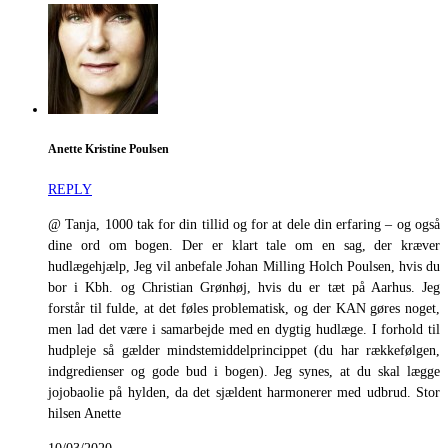
Anette Kristine Poulsen
REPLY
@ Tanja, 1000 tak for din tillid og for at dele din erfaring – og også
dine ord om bogen. Der er klart tale om en sag, der kræver
hudlægehjælp, Jeg vil anbefale Johan Milling Holch Poulsen, hvis du
bor i Kbh. og Christian Grønhøj, hvis du er tæt på Aarhus. Jeg
forstår til fulde, at det føles problematisk, og der KAN gøres noget,
men lad det være i samarbejde med en dygtig hudlæge. I forhold til
hudpleje så gælder mindstemiddelprincippet (du har rækkefølgen,
indgredienser og gode bud i bogen). Jeg synes, at du skal lægge
jojobaolie på hylden, da det sjældent harmonerer med udbrud. Stor
hilsen Anette