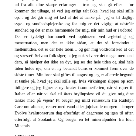
ud fra alle dine skarpe erfaringer – tror jeg skal gå efter… for
kommer det tilbage, så ved jeg ærligt talt ikke, hvad jeg skal stille
op… og det gør mig ret ked af det at tænke på.. jeg er til dagligt
syge- og sundhedsplejerske og for mig er det vigtigt at udstråle
sundhed og det er max hæmmende for mig, når min hud er i udbrud.
Det er tydeligt hormonelt ved opblussen ved ægløsning og
menstruation, men det er ikke sådan, at det så forsvinder i
mellemtiden, det er der hele tiden… og gør mig voldsomt ked af det
og stresset! Selvom folk siger, at jeg nok selv ser det meget mere end
dem, så hjælper det ikke en dyt, jeg ser det hele tiden og skal hele
tiden holde øje, om en ny betændt bums er kommet frem over de
sidste timer. Min bror skal giftes til august og jeg er allerede begyndt
at tænke på, hvad jeg skal stille op, hvis virkningen slipper op som
tidligere og jeg ligner et nyt krater i sommerferien, når vi rejser til
Italien eller når vi skal til årets bryllupsfest vil du give mig dine
tanker med på vejen? Pt bruger jeg mild renseskum fra Rudolph
Care om aftenen, renser med vand eller jojobaolie morgen – bruger
Evolve hyaluronserum dag efterfulgt af dagcreme og igen til aften
efterfulgt af Soolantra. Og bruger en let mineralpudder fra Idun
Minerals