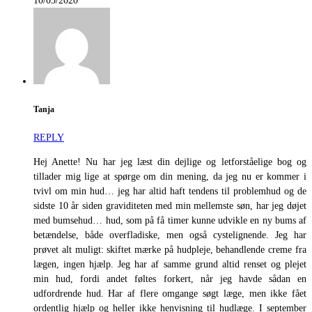
10/03/2020
Tanja
REPLY
Hej Anette! Nu har jeg læst din dejlige og letforståelige bog og
tillader mig lige at spørge om din mening, da jeg nu er kommer i
tvivl om min hud… jeg har altid haft tendens til problemhud og de
sidste 10 år siden graviditeten med min mellemste søn, har jeg døjet
med bumsehud… hud, som på få timer kunne udvikle en ny bums af
betændelse, både overfladiske, men også cystelignende. Jeg har
prøvet alt muligt: skiftet mærke på hudpleje, behandlende creme fra
lægen, ingen hjælp. Jeg har af samme grund altid renset og plejet
min hud, fordi andet føltes forkert, når jeg havde sådan en
udfordrende hud. Har af flere omgange søgt læge, men ikke fået
ordentlig hjælp og heller ikke henvisning til hudlæge. I september