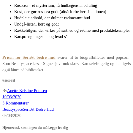
Rosacea – et mysterium, få hudlægens anbefaling
Kost, der gør rosacea godt (altså forbedrer situationen)
Hudplejeindhold, der dulmer rødmeramt hud
Undgå-listen, kort og godt
Rækkefølgen, der virker på sarthed og rødme med produkteksempler
Karsprængninger … og hvad så
Prisen for Seriøst bedre hud
svarer til to biografbilletter med popcorn.
Som Beautyspace-læser Signe sjovt nok skrev. Kan selvfølgelig og heldigvis
også lånes på biblioteket.
#seriøst
By
Anette Kristine Poulsen
10/03/2020
3 Kommentarer
Beautyspace
Seriøst Bedre Hud
09/03/2020
Hjernevask-sætningen du må lægge fra dig