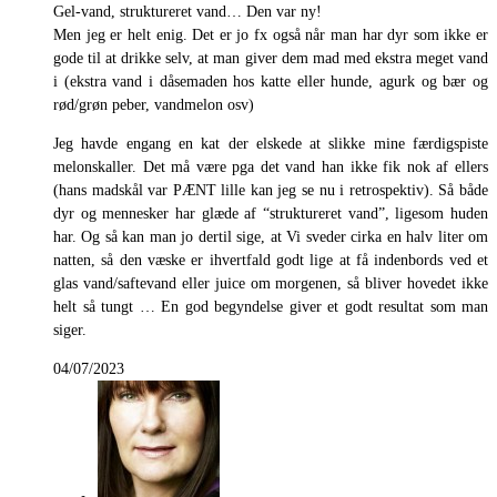
Gel-vand, struktureret vand… Den var ny!
Men jeg er helt enig. Det er jo fx også når man har dyr som ikke er
gode til at drikke selv, at man giver dem mad med ekstra meget vand
i (ekstra vand i dåsemaden hos katte eller hunde, agurk og bær og
rød/grøn peber, vandmelon osv)
Jeg havde engang en kat der elskede at slikke mine færdigspiste
melonskaller. Det må være pga det vand han ikke fik nok af ellers
(hans madskål var PÆNT lille kan jeg se nu i retrospektiv). Så både
dyr og mennesker har glæde af “struktureret vand”, ligesom huden
har. Og så kan man jo dertil sige, at Vi sveder cirka en halv liter om
natten, så den væske er ihvertfald godt lige at få indenbords ved et
glas vand/saftevand eller juice om morgenen, så bliver hovedet ikke
helt så tungt … En god begyndelse giver et godt resultat som man
siger.
04/07/2023