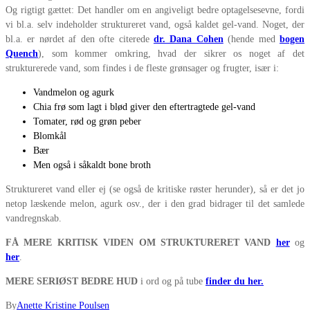
Og rigtigt gættet: Det handler om en angiveligt bedre optagelsesevne, fordi
vi bl.a. selv indeholder struktureret vand, også kaldet gel-vand. Noget, der
bl.a. er nørdet af den ofte citerede
dr. Dana Cohen
(hende med
bogen
Quench
), som kommer omkring, hvad der sikrer os noget af det
strukturerede vand, som findes i de fleste grønsager og frugter, især i:
Vandmelon og agurk
Chia frø som lagt i blød giver den eftertragtede gel-vand
Tomater, rød og grøn peber
Blomkål
Bær
Men også i såkaldt bone broth
Struktureret vand eller ej (se også de kritiske røster herunder), så er det jo
netop læskende melon, agurk osv., der i den grad bidrager til det samlede
vandregnskab.
FÅ MERE KRITISK VIDEN OM STRUKTURERET VAND
her
og
her
.
MERE SERIØST BEDRE HUD
i ord og på tube
finder du her.
By
Anette Kristine Poulsen