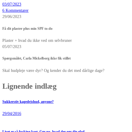
03/07/2023
6 Kommentarer
29/06/2023
Få dit plaster plus min SPF to-do
Plaster + hvad du ikke ved om selvbruner
05/07/2023
Spørgsmålet, Carla Mickelborg ikke fik stillet
Skal hudpleje være dyr? Og kender du det med dårlige dage?
Lignende indlæg
Sukkerstiv kagedejshud, anyone?
29/04/2016
Livet er så fucking kort. Gør nu, hvad der gør dig glad