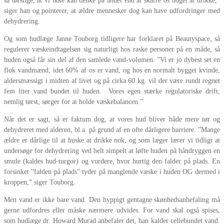
så tørstige, at vi ikke kan tænke på andet end at skaffe os noget at drikke,”
siger han og pointerer, at ældre mennesker dog kan have udfordringer med
dehydrering.
Og som hudlæge Janne Touborg tidligere har forklaret på Beautyspace, så
regulerer væskeindtagelsen sig naturligt hos raske personer på en måde, så
huden også får sin del af den samlede vand-volumen: ”Vi er jo dybest set en
flok vandmænd, idet 60% af os er vand, og hos en normalt bygget kvinde,
aldersmæssigt i midten af livet og på cirka 60 kg. vil der være rundt regnet
fem liter vand bundet til huden. Vores egen stærke regulatoriske drift,
nemlig tørst, sørger for at holde væskebalancen.”
Når det er sagt, så er faktum dog, at vores hud bliver både mere tør og
dehydreret med alderen, bl.a. på grund af en ofte dårligere barriere. ”Mange
ældre er dårlige til at huske at drikke nok, og som læger lærer vi tidligt at
undersøge for dehydrering ved helt simpelt at løfte huden på håndryggen en
smule (kaldes hud-turgor) og vurdere, hvor hurtig den falder på plads. En
forsinket “falden på plads” tyder på manglende væske i huden OG dermed i
kroppen,” siger Touborg.
Men vand er ikke bare vand. Den hyppigt gentagne skønhedsanbefaling må
gerne udfordres eller måske nærmere udvides. For vand skal også spises,
som hudlæge dr. Howard Murad anbefaler det, han kalder cellebundet vand.