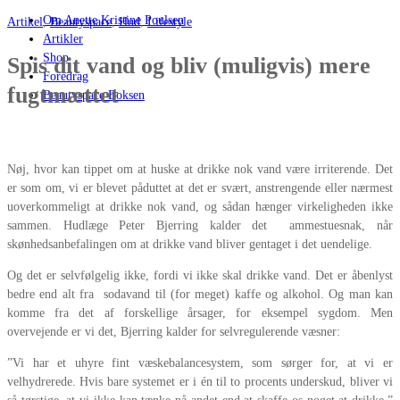
Om Anette Kristine Poulsen
Artikel
,
Beautyspace
,
Hud
,
Lifestyle
Artikler
Shop
Spis dit vand og bliv (muligvis) mere
Foredrag
fugtmættet
Beautyspace Boksen
Nøj, hvor kan tippet om at huske at drikke nok vand være irriterende. Det
er som om, vi er blevet påduttet at det er svært, anstrengende eller nærmest
uoverkommeligt at drikke nok vand, og sådan hænger virkeligheden ikke
sammen. Hudlæge Peter Bjerring kalder det ammestuesnak, når
skønhedsanbefalingen om at drikke vand bliver gentaget i det uendelige.
Og det er selvfølgelig ikke, fordi vi ikke skal drikke vand. Det er åbenlyst
bedre end alt fra sodavand til (for meget) kaffe og alkohol. Og man kan
komme fra det af forskellige årsager, for eksempel sygdom. Men
overvejende er vi det, Bjerring kalder for selvregulerende væsner:
”Vi har et uhyre fint væskebalancesystem, som sørger for, at vi er
velhydrerede. Hvis bare systemet er i én til to procents underskud, bliver vi