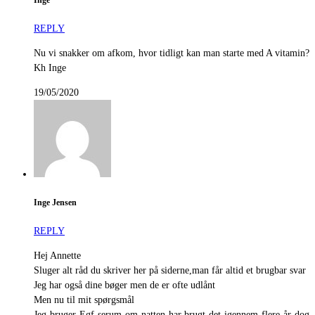
Inge
REPLY
Nu vi snakker om afkom, hvor tidligt kan man starte med A vitamin?
Kh Inge
19/05/2020
Inge Jensen
REPLY
Hej Annette
Sluger alt råd du skriver her på siderne,man får altid et brugbar svar
Jeg har også dine bøger men de er ofte udlånt
Men nu til mit spørgsmål
Jeg bruger Egf serum om natten har brugt det igennem flere år dog