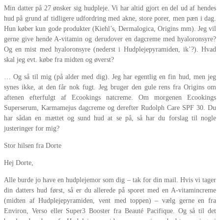
Min datter på 27 ønsker sig hudpleje. Vi har altid gjort en del ud af hendes
hud på grund af tidligere udfordring med akne, store porer, men pæn i dag.
Hun køber kun gode produkter (Kiehl’s, Dermalogica, Origins mm). Jeg vil
gerne give hende A-vitamin og derudover en dagcreme med hyaloronsyre?
Og en mist med hyaloronsyre (nederst i Hudplejepyramiden, ik’?). Hvad
skal jeg evt. købe fra midten og øverst?
… Og så til mig (på alder med dig). Jeg har egentlig en fin hud, men jeg
synes ikke, at den får nok fugt. Jeg bruger den gule rens fra Origins om
aftenen efterfulgt af Ecookings natcreme. Om morgenen Ecookings
Superserum, Karmamejus dagcreme og derefter Rudolph Care SPF 30. Du
har sådan en mættet og sund hud at se på, så har du forslag til nogle
justeringer for mig?
Stor hilsen fra Dorte
Hej Dorte,
Alle burde jo have en hudplejemor som dig – tak for din mail. Hvis vi tager
din datters hud først, så er du allerede på sporet med en A-vitamincreme
(midten af Hudplejepyramiden, vent med toppen) – vælg gerne en fra
Environ, Verso eller Super3 Booster fra Beauté Pacifique. Og så til det