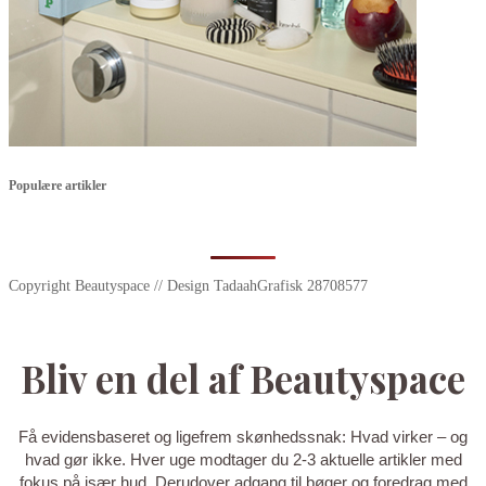
Populære artikler
Copyright Beautyspace // Design TadaahGrafisk 28708577
Bliv en del af Beautyspace
Få evidensbaseret og ligefrem skønhedssnak: Hvad virker – og
hvad gør ikke. Hver uge modtager du 2-3 aktuelle artikler med
fokus på især hud. Derudover adgang til bøger og foredrag med