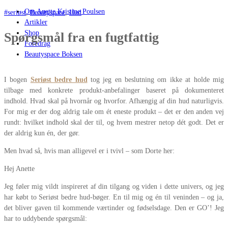
Om Anette Kristine Poulsen
#seriøst
,
Beautyspace
,
Hud
Artikler
Shop
Spørgsmål fra en fugtfattig
Foredrag
Beautyspace Boksen
I bogen
Seriøst bedre hud
tog jeg en beslutning om ikke at holde mig
tilbage med konkrete produkt-anbefalinger baseret på dokumenteret
indhold. Hvad skal på hvornår og hvorfor. Afhængig af din hud naturligvis.
For mig er der dog aldrig tale om ét eneste produkt – det er den anden vej
rundt: hvilket indhold skal der til, og hvem mestrer netop dét godt. Det er
der aldrig kun én, der gør.
Men hvad så, hvis man alligevel er i tvivl – som Dorte her:
Hej Anette
Jeg føler mig vildt inspireret af din tilgang og viden i dette univers, og jeg
har købt to Seriøst bedre hud-bøger. En til mig og én til veninden – og ja,
det bliver gaven til kommende værtinder og fødselsdage. Den er GO’! Jeg
har to uddybende spørgsmål: