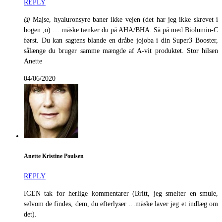
REPLY
@ Majse, hyaluronsyre baner ikke vejen (det har jeg ikke skrevet i
bogen ;o) … måske tænker du på AHA/BHA. Så på med Biolumin-C
først. Du kan sagtens blande en dråbe jojoba i din Super3 Booster,
sålænge du bruger samme mængde af A-vit produktet. Stor hilsen
Anette
04/06/2020
Anette Kristine Poulsen
REPLY
IGEN tak for herlige kommentarer (Britt, jeg smelter en smule,
selvom de findes, dem, du efterlyser …måske laver jeg et indlæg om
det).