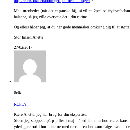
http://cerix.dk/behandlinger/pco-behandlinger/
?
Mht. urenheder (når det er ganske få), så vil en 2pct. salicylsyrebeh
balance, så jeg ville overveje det i din rutine.
Og ellers håber jeg, at du har gode mennesker omkring dig til at støtte 
Stor hilsen Anette
27/02/2017
Sofie
REPLY
Kære Anette, jeg har brug for din ekspertise.
Siden jeg stoppede på p-piller i maj måned har min hud været kaos. Je
yderligere rod i hormonerne med mere uren hud som følge. Urenhederne