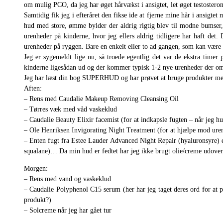
om mulig PCO, da jeg har øget hårvækst i ansigtet, let øget testostero
Samtidig fik jeg i efteråret den fikse ide at fjerne mine hår i ansigte
hud med store, ømme bylder der aldrig rigtig blev til modne bumser,
urenheder på kinderne, hvor jeg ellers aldrig tidligere har haft de
urenheder på ryggen. Bare en enkelt eller to ad gangen, som kan være 
Jeg er sygemeldt lige nu, så troede egentlig det var de ekstra time
kinderne ligesådan ud og der kommer typisk 1-2 nye urenheder der om 
Jeg har læst din bog SUPERHUD og har prøvet at bruge produkter med i
Aften:
– Rens med Caudalie Makeup Removing Cleansing Oil
– Tørres væk med våd vaskeklud
– Caudalie Beauty Elixir facemist (for at indkapsle fugten – når jeg hu
– Ole Henriksen Invigorating Night Treatment (for at hjælpe mod uren
– Enten fugt fra Estee Lauder Advanced Night Repair (hyaluronsyre) 
squalane)… Da min hud er fedtet har jeg ikke brugt olie/creme udover
Morgen:
– Rens med vand og vaskeklud
– Caudalie Polyphenol C15 serum (her har jeg taget deres ord for at po
produkt?)
– Solcreme når jeg har gået tur