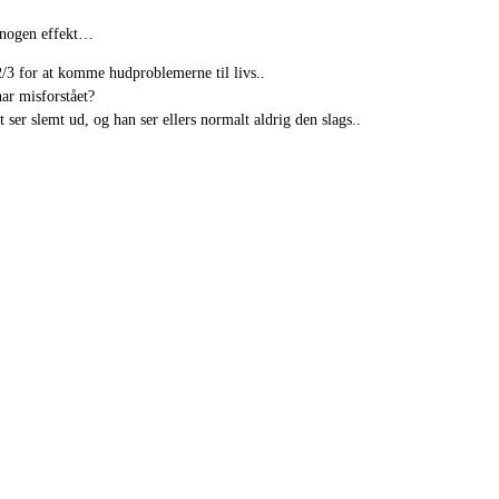
n nogen effekt…
 2/3 for at komme hudproblemerne til livs..
har misforstået?
 ser slemt ud, og han ser ellers normalt aldrig den slags..