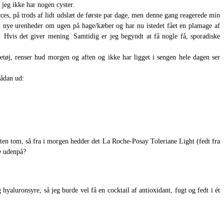
 jeg ikke har nogen cyster.
ucces, på trods af lidt udslæt de første par dage, men denne gang reagerede min
-2 nye urenheder om ugen på hage/kæber og har nu istedet fået en plamage af
. Hvis det giver mening. Samtidig er jeg begyndt at få nogle få, sporadiske
etøj, renser hud morgen og aften og ikke har ligget i sengen hele dagen ser
sådan ud:
en tom, så fra i morgen hedder det La Roche-Posay Toleriane Light (fedt fra
e udenpå?
yaluronsyre, så jeg burde vel få en cocktail af antioxidant, fugt og fedt i ét