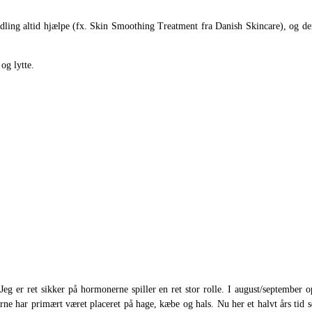
andling altid hjælpe (fx. Skin Smoothing Treatment fra Danish Skincare), og der
og lytte.
g er ret sikker på hormonerne spiller en ret stor rolle. I august/september o
 har primært været placeret på hage, kæbe og hals. Nu her et halvt års tid s