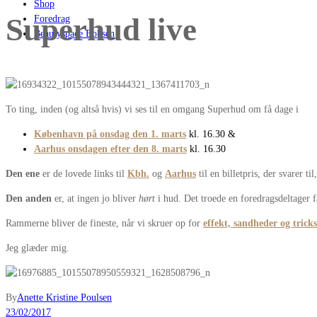
Shop
Superhud live
Foredrag
Beautyspace Boksen
To ting, inden (og altså hvis) vi ses til en omgang Superhud om få dage i
København på onsdag den 1. marts
kl. 16.30 &
Aarhus onsdagen efter den 8. marts
kl. 16.30
Den ene
er de lovede links til
Kbh.
og
Aarhus
til en billetpris, der svarer t
Den anden
er, at ingen jo bliver
hørt
i hud. Det troede en foredragsdeltager 
Rammerne bliver de fineste, når vi skruer op for
effekt, sandheder og tricks
Jeg glæder mig.
By
Anette Kristine Poulsen
23/02/2017