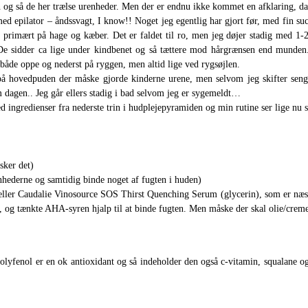
n og så de her trælse urenheder. Men der er endnu ikke kommet en afklaring, da
t med epilator – åndssvagt, I know!! Noget jeg egentlig har gjort før, med fin s
 primært på hage og kæber. Det er faldet til ro, men jeg døjer stadig med 1
t. De sidder ca lige under kindbenet og så tættere mod hårgrænsen end munden
både oppe og nederst på ryggen, men altid lige ved rygsøjlen.
r på hovedpuden der måske gjorde kinderne urene, men selvom jeg skifter seng
dagen.. Jeg går ellers stadig i bad selvom jeg er sygemeldt…
ngredienser fra nederste trin i hudplejepyramiden og min rutine ser lige nu 
sker det)
hederne og samtidig binde noget af fugten i huden)
eller Caudalie Vinosource SOS Thirst Quenching Serum (glycerin), som er næst
, og tænkte AHA-syren hjalp til at binde fugten. Men måske der skal olie/crem
lyfenol er en ok antioxidant og så indeholder den også c-vitamin, squalane og h