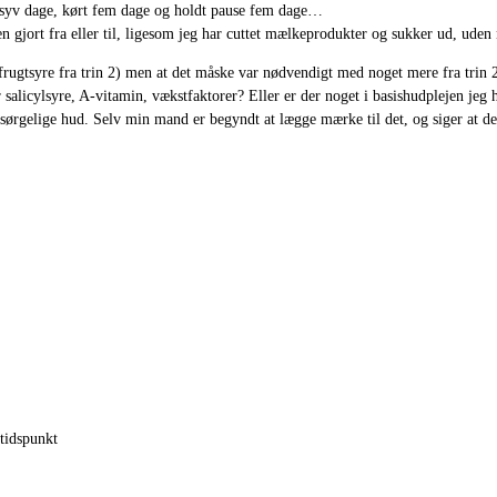
 syv dage, kørt fem dage og holdt pause fem dage…
 gjort fra eller til, ligesom jeg har cuttet mælkeprodukter og sukker ud, ude
å frugtsyre fra trin 2) men at det måske var nødvendigt med noget mere fra trin
 salicylsyre, A-vitamin, vækstfaktorer? Eller er der noget i basishudplejen jeg 
 sørgelige hud. Selv min mand er begyndt at lægge mærke til det, og siger at det
 tidspunkt